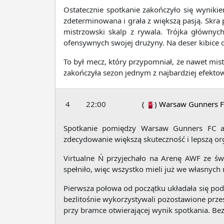
Ostatecznie spotkanie zakończyło się wyniki
zdeterminowana i grała z większą pasją. Skra
mistrzowski skalp z rywala. Trójka główny
ofensywnych swojej drużyny. Na deser kibice 
To był mecz, który przypomniał, że nawet mist
zakończyła sezon jednym z najbardziej efekt
4
22:00
(
)
Warsaw Gunners 
Spotkanie pomiędzy Warsaw Gunners FC a 
zdecydowanie większą skuteczność i lepszą or
Virtualne Ń przyjechało na Arenę AWF ze św
spełniło, więc wszystko mieli już we własnych
Pierwsza połowa od początku układała się pod 
bezlitośnie wykorzystywali pozostawione przes
przy bramce otwierającej wynik spotkania. Be