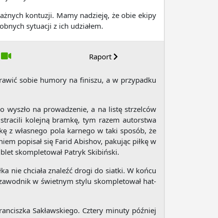
żnych kontuzji. Mamy nadzieję, że obie ekipy
nych sytuacji z ich udziałem.
Raport
rawić sobie humory na finiszu, a w przypadku
o wyszło na prowadzenie, a na listę strzelców
stracili kolejną bramkę, tym razem autorstwa
łkę z własnego pola karnego w taki sposób, że
niem popisał się Farid Abishov, pakując piłkę w
let skompletował Patryk Skibiński.
ka nie chciała znaleźć drogi do siatki. W końcu
m zawodnik w świetnym stylu skompletował hat-
anciszka Sakławskiego. Cztery minuty później