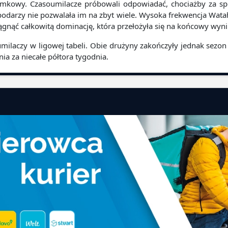
amkowy. Czasoumilacze próbowali odpowiadać, chociażby za sp
darzy nie pozwalała im na zbyt wiele. Wysoka frekwencja Watah
ągnąć całkowitą dominację, która przełożyła się na końcowy wyni
laczy w ligowej tabeli. Obie drużyny zakończyły jednak sezon
 za niecałe półtora tygodnia.