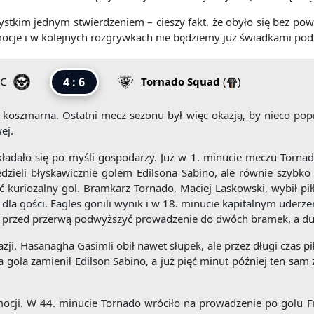
kim jednym stwierdzeniem – cieszy fakt, że obyło się bez powa
cje i w kolejnych rozgrywkach nie będziemy już świadkami podob
FC
4 : 6
Tornado Squad
(
)
koszmarna. Ostatni mecz sezonu był więc okazją, by nieco pop
ej.
układało się po myśli gospodarzy. Już w 1. minucie meczu Tornad
dzieli błyskawicznie golem Edilsona Sabino, ale równie szybko 
ć kuriozalny gol. Bramkarz Tornado, Maciej Laskowski, wybił pi
1 dla gości. Eagles gonili wynik i w 18. minucie kapitalnym uderze
e przed przerwą podwyższyć prowadzenie do dwóch bramek, a dub
ji. Hasanagha Gasimli obił nawet słupek, ale przez długi czas pił
 gola zamienił Edilson Sabino, a już pięć minut później ten sa
ocji. W 44. minucie Tornado wróciło na prowadzenie po golu Fr