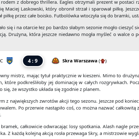
odem z dobrego thrillera. Eagles otrzymali prezent w postaci rz
aciej Laskowski, który obronił strzał i sparował piłkę. Jeszcze 
ł piłkę przez całe boisko. Futbolówka wtoczyła się do bramki, ust
 się i na otarcie łez po bardzo słabym sezonie mogło cieszyć s
cją. Drużyna, która jeszcze niedawno mogła myśleć o walce o p
FC
4 : 9
Skra Warszawa
(
)
wny mistrz, mając tytuł praktycznie w kieszeni. Mimo to drużyn
tóre podkreśliłoby jej dominację w całych rozgrywkach. Począt
 się, że wszystko układa się zgodnie z planem.
nym z największych zwrotów akcji tego sezonu. Jeszcze pod koniec 
rywalem. Po przerwie nastąpiło coś, co można nazwać całkowitą 
.
bramek, całkowicie odwracając losy spotkania. Alash nagle przes
a. Z każdą kolejną akcją rosła przewaga Skry, a mistrzowie wyglą