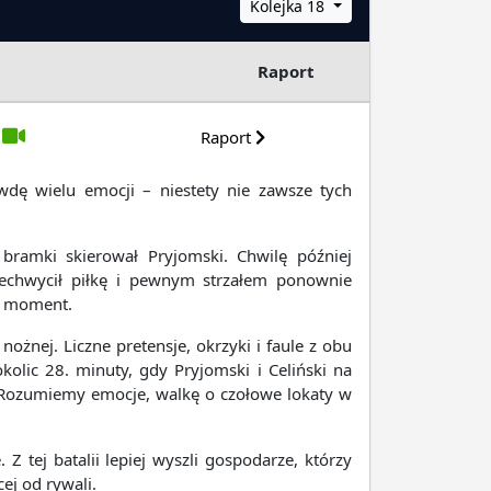
Kolejka 18
Raport
Raport
wdę wielu emocji – niestety nie zawsze tych
bramki skierował Pryjomski. Chwilę później
zechwycił piłkę i pewnym strzałem ponownie
a moment.
żnej. Liczne pretensje, okrzyki i faule z obu
kolic 28. minuty, gdy Pryjomski i Celiński na
 Rozumiemy emocje, walkę o czołowe lokaty w
 tej batalii lepiej wyszli gospodarze, którzy
ej od rywali.