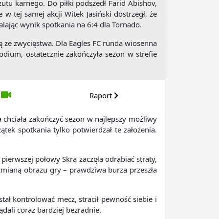
utu karnego. Do piłki podszedł Farid Abishov,
w tej samej akcji Witek Jasiński dostrzegł, że
alając wynik spotkania na 6:4 dla Tornado.
ię ze zwycięstwa. Dla Eagles FC runda wiosenna
odium, ostatecznie zakończyła sezon w strefie
Raport
a chciała zakończyć sezon w najlepszy możliwy
ek spotkania tylko potwierdzał te założenia.
pierwszej połowy Skra zaczęła odrabiać straty,
zmianą obrazu gry – prawdziwa burza przeszła
tał kontrolować mecz, stracił pewność siebie i
dali coraz bardziej bezradnie.