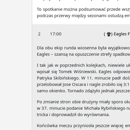
To spotkanie można podsumować przede wszyst
podczas przerwy między sezonami ostudzą emo
2
17:00
(
)
Eagles 
Dla obu ekip runda wiosenna była wyjątkowo 
Eagles – szansą na opuszczenie strefy spadkow
I tak jak w poprzednich kolejkach, niewiele 
wpisał się Tomek Wiśniewski. Eagles odpowie
Patryka Skibińskiego. W 11. minucie padł doś
przelobował Jose Oscara i nagle zrobiło się 3:
samo okienko. Tornado zdążyło jednak jeszcz
Po zmianie stron obie drużyny miały sporo okaz
w 37. minucie podanie Michała Rybińskiego na
tricka i doprowadził do wyrównania.
Końcówka meczu przyniosła jeszcze więcej em