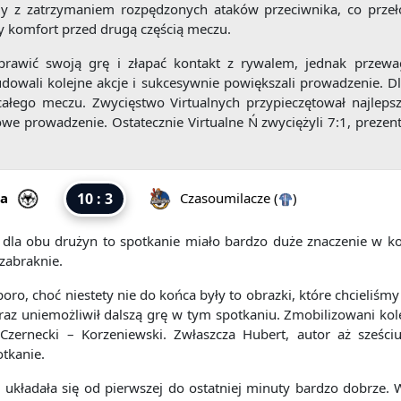
z zatrzymaniem rozpędzonych ataków przeciwnika, co przełoż
 komfort przed drugą częścią meczu.
rawić swoją grę i złapać kontakt z rywalem, jednak przewag
budowali kolejne akcje i sukcesywnie powiększali prowadzenie. 
całego meczu. Zwycięstwo Virtualnych przypieczętował najlepsz
 prowadzenie. Ostatecznie Virtualne Ń zwyciężyli 7:1, prezent
a
10 : 3
Czasoumilacze
(
)
dla obu drużyn to spotkanie miało bardzo duże znaczenie w kon
zabraknie.
oro, choć niestety nie do końca były to obrazki, które chcieliśm
az uniemożliwił dalszą grę w tym spotkaniu. Zmobilizowani kole
t Czernecki – Korzeniewski. Zwłaszcza Hubert, autor aż sześ
otkanie.
 układała się od pierwszej do ostatniej minuty bardzo dobrze