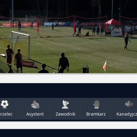
trzelec
Asystent
Zawodnik
Bramkarz
Kanadyjc