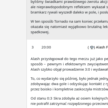
byliśmy świadkami prawdziwego zwrotu akcji r
ale nieprawdopodobnym refleksem wykazał się M
bramkarz rywali wyszedł daleko w pole, i posła
W ten sposób Tornado na sam koniec przełamało
okazała się natomiast wyjątkowo brutalną lek
spadkowej.
3
20:00
(
)
Alash 
Alash przystępował do tego meczu już jako pe
sposób – pewnym i efektownym zwycięstwem, k
Alash szybko objął prowadzenie 3:0 i wydawało
To, co wydarzyło się później, było jednak jed
zdobywając dwa gole i odzyskując kontakt z 
przez boisko i kompletnie zaskoczyła mistrzów
Od stanu 0:3 Skra zdobyła aż osiem kolejnych 
nie potrafił zatrzymać rozpędzonego przeciwnik