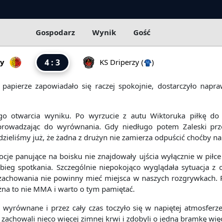
Gospodarz
Wynik
Gość
y
4 : 3
KS Driperzy
(
)
papierze zapowiadało się raczej spokojnie, dostarczyło napra
go otwarcia wyniku. Po wyrzucie z autu Wiktoruka piłkę do 
oprowadzając do wyrównania. Gdy niedługo potem Zaleski pr
ieliśmy już, że żadna z drużyn nie zamierza odpuścić choćby n
e panujące na boisku nie znajdowały ujścia wyłącznie w piłce no
ieg spotkania. Szczególnie niepokojąco wyglądała sytuacja z o
 zachowania nie powinny mieć miejsca w naszych rozgrywkach.
nożna to nie MMA i warto o tym pamiętać.
ównane i przez cały czas toczyło się w napiętej atmosferze. Z
zachowali nieco więcej zimnej krwi i zdobyli o jedną bramkę więc