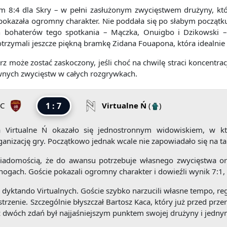
em 8:4 dla Skry – w pełni zasłużonym zwycięstwem drużyny, któr
 pokazała ogromny charakter. Nie poddała się po słabym początku
ch bohaterów tego spotkania – Mączka, Onuigbo i Dzikowski –
otrzymali jeszcze piękną bramkę Zidana Fouapona, która idealn
rz może zostać zaskoczony, jeśli choć na chwilę straci koncentrac
ownych zwycięstw w całych rozgrywkach.
FC
1 : 7
Virtualne Ń
(
)
Virtualne Ń okazało się jednostronnym widowiskiem, w kt
ganizację gry. Początkowo jednak wcale nie zapowiadało się na t
iadomością, że do awansu potrzebuje własnego zwycięstwa oraz
 nogach. Goście pokazali ogromny charakter i dowieźli wynik 7:1,
dyktando Virtualnych. Goście szybko narzucili własne tempo, re
trzenie. Szczególnie błyszczał Bartosz Kaca, który już przed prze
z dwóch zdań był najjaśniejszym punktem swojej drużyny i jedny