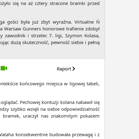
yło się na aż cztery stracone bramki przed
a gości była już zbyt wyraźna. Virtualne Ń
Dla Warsaw Gunners honorowe trafienie zdobył
y zawodnik i strzelec 7. ligi, Szymon Kolasa,
ując dużą skuteczność, pewność siebie i pełną
Raport
tekście końcowego miejsca w ligowej tabeli,
y oglądać. Pechowej kontuzji kolana nabawił się
dzy szybko wzięli na siebie odpowiedzialność
ciu bramek, uraczył nas znakomitym pokazem
. Wataha konsekwentnie budowała przewagę i z