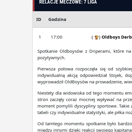
RELACJE MECZOWE: 7 LIGA
ID
Godzina
1
17:00
(
)
Oldboys Derb
Spotkanie Oldboysów z Driperami, które na 
pozytywnych.
Pierwsza połowa rozpoczęła się od szybkie
indywidualną akcją odpowiedział Stojek, d
wyprowadził OldBoysów na prowadzenie, wiedz
Niestety dla widowiska od tego momentu emocj
stron zaczęły coraz mocniej wpływać na przeb
moment pomylili dyscypliny sportowe. Takie
tabeli czy indywidualne statystyki, ale piłka 
Od tamtego momentu spotkanie było bardzo wyr
między innymi dzięki reakcji swojego kapitana 