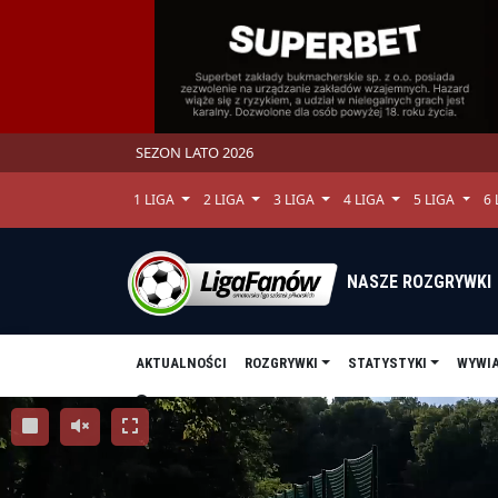
SEZON LATO 2026
1 LIGA
2 LIGA
3 LIGA
4 LIGA
5 LIGA
6
NASZE ROZGRYWKI
AKTUALNOŚCI
ROZGRYWKI
STATYSTYKI
WYWI