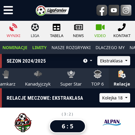
WYNIKI
LIGA
TABELA
NEWS
VIDEO
KONTAKT
NOMINACJE
LIMITY
NASZE ROZGRYWKI
DLACZEGO MY
NA
SEZON 2024/2025
Ekstraklasa
ramkarz
Kanadyjczyk
Super Star
TOP 6
Relacje
RELACJE MECZOWE: EKSTRAKLASA
Kolejka 18
( 3 : 2 )
6 : 5