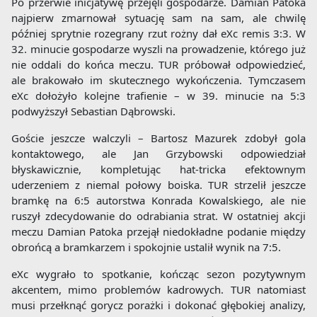
Po przerwie inicjatywę przejęli gospodarze. Damian Patoka
najpierw zmarnował sytuację sam na sam, ale chwilę
później sprytnie rozegrany rzut rożny dał eXc remis 3:3. W
32. minucie gospodarze wyszli na prowadzenie, którego już
nie oddali do końca meczu. TUR próbował odpowiedzieć,
ale brakowało im skutecznego wykończenia. Tymczasem
eXc dołożyło kolejne trafienie – w 39. minucie na 5:3
podwyższył Sebastian Dąbrowski.
Goście jeszcze walczyli – Bartosz Mazurek zdobył gola
kontaktowego, ale Jan Grzybowski odpowiedział
błyskawicznie, kompletując hat-tricka efektownym
uderzeniem z niemal połowy boiska. TUR strzelił jeszcze
bramkę na 6:5 autorstwa Konrada Kowalskiego, ale nie
ruszył zdecydowanie do odrabiania strat. W ostatniej akcji
meczu Damian Patoka przejął niedokładne podanie między
obrońcą a bramkarzem i spokojnie ustalił wynik na 7:5.
eXc wygrało to spotkanie, kończąc sezon pozytywnym
akcentem, mimo problemów kadrowych. TUR natomiast
musi przełknąć gorycz porażki i dokonać głębokiej analizy,