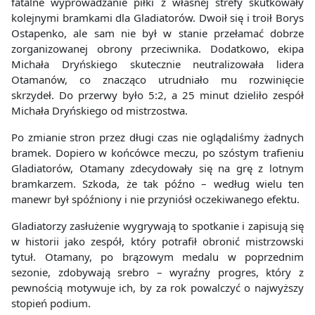
fatalne wyprowadzanie piłki z własnej strefy skutkowały
kolejnymi bramkami dla Gladiatorów. Dwoił się i troił Borys
Ostapenko, ale sam nie był w stanie przełamać dobrze
zorganizowanej obrony przeciwnika. Dodatkowo, ekipa
Michała Dryńskiego skutecznie neutralizowała lidera
Otamanów, co znacząco utrudniało mu rozwinięcie
skrzydeł. Do przerwy było 5:2, a 25 minut dzieliło zespół
Michała Dryńskiego od mistrzostwa.
Po zmianie stron przez długi czas nie oglądaliśmy żadnych
bramek. Dopiero w końcówce meczu, po szóstym trafieniu
Gladiatorów, Otamany zdecydowały się na grę z lotnym
bramkarzem. Szkoda, że tak późno – według wielu ten
manewr był spóźniony i nie przyniósł oczekiwanego efektu.
Gladiatorzy zasłużenie wygrywają to spotkanie i zapisują się
w historii jako zespół, który potrafił obronić mistrzowski
tytuł. Otamany, po brązowym medalu w poprzednim
sezonie, zdobywają srebro – wyraźny progres, który z
pewnością motywuje ich, by za rok powalczyć o najwyższy
stopień podium.