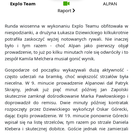
Explo Team
ALPAN
Raport
Runda wiosenna w wykonaniu Explo Teamu obfitowała w
niespodzianki, a drużyna Łukasza Dziewickiego kilkukrotnie
potrafiła zaskoczyć wyżej notowanych rywali. Nie inaczej
było i tym razem - choć Alpan jako pierwszy objął
prowadzenie, to już po kilku minutach role się odwróciły i to
zespół Kamila Melchera musiał gonić wynik.
Gospodarze od początku wykazywali dużą aktywność -
często uderzali na bramkę, choć większość strzałów była
niecelna. W 9. minucie prowadzenie Alpanowi dał Patryk
Skrajny, jednak już pięć minut później Jan Zapolski
skutecznie zamknął dośrodkowanie Marka Pawłowskiego i
doprowadził do remisu. Dwie minuty później kontratak
rozpoczęty przez Dziewickiego wykończył Oskar Górecki,
dając Explo prowadzenie. W 19. minucie ponownie Górecki
wpisał się na listę strzelców, tym razem po strzale Daniela
Klebera i skutecznej dobitce. Goście jednak nie zamierzali