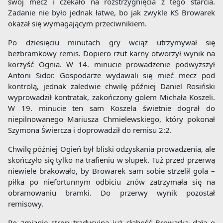
swój mecz i czekało na rozstrzygnięcia z tego starcia.
Zadanie nie było jednak łatwe, bo jak zwykle KS Browarek
okazał się wymagającym przeciwnikiem.
Po dziesięciu minutach gry wciąż utrzymywał się
bezbramkowy remis. Dopiero rzut karny otworzył wynik na
korzyść Ognia. W 14. minucie prowadzenie podwyższył
Antoni Sidor. Gospodarze wydawali się mieć mecz pod
kontrolą, jednak zaledwie chwilę później Daniel Rosiński
wyprowadził kontratak, zakończony golem Michała Koszeli.
W 19. minucie ten sam Koszela świetnie dograł do
niepilnowanego Mariusza Chmielewskiego, który pokonał
Szymona Świercza i doprowadził do remisu 2:2.
Chwilę później Ogień był bliski odzyskania prowadzenia, ale
skończyło się tylko na trafieniu w słupek. Tuż przed przerwą
niewiele brakowało, by Browarek sam sobie strzelił gola –
piłka po niefortunnym odbiciu znów zatrzymała się na
obramowaniu bramki. Do przerwy wynik pozostał
remisowy.
Po zmianie stron tradycyjna już słabość Browarka dała o