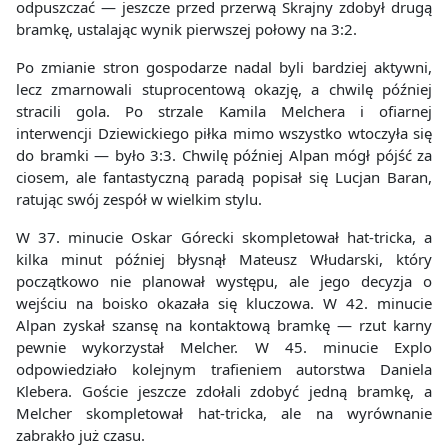
odpuszczać — jeszcze przed przerwą Skrajny zdobył drugą
bramkę, ustalając wynik pierwszej połowy na 3:2.
Po zmianie stron gospodarze nadal byli bardziej aktywni,
lecz zmarnowali stuprocentową okazję, a chwilę później
stracili gola. Po strzale Kamila Melchera i ofiarnej
interwencji Dziewickiego piłka mimo wszystko wtoczyła się
do bramki — było 3:3. Chwilę później Alpan mógł pójść za
ciosem, ale fantastyczną paradą popisał się Lucjan Baran,
ratując swój zespół w wielkim stylu.
W 37. minucie Oskar Górecki skompletował hat-tricka, a
kilka minut później błysnął Mateusz Włudarski, który
początkowo nie planował występu, ale jego decyzja o
wejściu na boisko okazała się kluczowa. W 42. minucie
Alpan zyskał szansę na kontaktową bramkę — rzut karny
pewnie wykorzystał Melcher. W 45. minucie Explo
odpowiedziało kolejnym trafieniem autorstwa Daniela
Klebera. Goście jeszcze zdołali zdobyć jedną bramkę, a
Melcher skompletował hat-tricka, ale na wyrównanie
zabrakło już czasu.