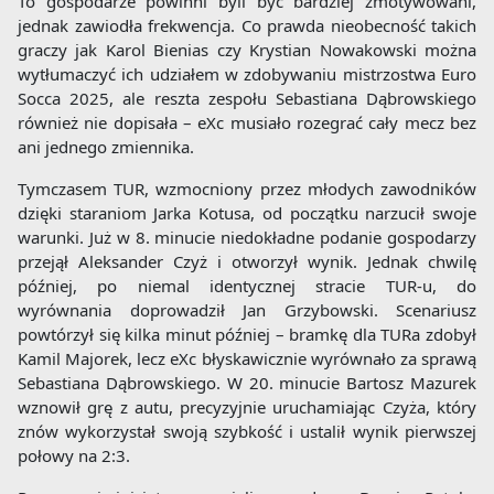
To gospodarze powinni byli być bardziej zmotywowani,
jednak zawiodła frekwencja. Co prawda nieobecność takich
graczy jak Karol Bienias czy Krystian Nowakowski można
wytłumaczyć ich udziałem w zdobywaniu mistrzostwa Euro
Socca 2025, ale reszta zespołu Sebastiana Dąbrowskiego
również nie dopisała – eXc musiało rozegrać cały mecz bez
ani jednego zmiennika.
Tymczasem TUR, wzmocniony przez młodych zawodników
dzięki staraniom Jarka Kotusa, od początku narzucił swoje
warunki. Już w 8. minucie niedokładne podanie gospodarzy
przejął Aleksander Czyż i otworzył wynik. Jednak chwilę
później, po niemal identycznej stracie TUR-u, do
wyrównania doprowadził Jan Grzybowski. Scenariusz
powtórzył się kilka minut później – bramkę dla TURa zdobył
Kamil Majorek, lecz eXc błyskawicznie wyrównało za sprawą
Sebastiana Dąbrowskiego. W 20. minucie Bartosz Mazurek
wznowił grę z autu, precyzyjnie uruchamiając Czyża, który
znów wykorzystał swoją szybkość i ustalił wynik pierwszej
połowy na 2:3.