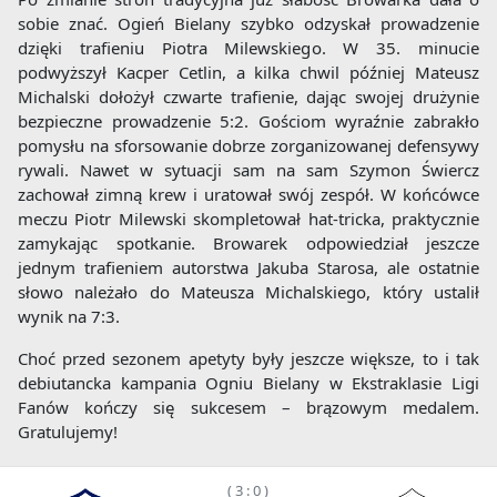
sobie znać. Ogień Bielany szybko odzyskał prowadzenie
dzięki trafieniu Piotra Milewskiego. W 35. minucie
podwyższył Kacper Cetlin, a kilka chwil później Mateusz
Michalski dołożył czwarte trafienie, dając swojej drużynie
bezpieczne prowadzenie 5:2. Gościom wyraźnie zabrakło
pomysłu na sforsowanie dobrze zorganizowanej defensywy
rywali. Nawet w sytuacji sam na sam Szymon Świercz
zachował zimną krew i uratował swój zespół. W końcówce
meczu Piotr Milewski skompletował hat-tricka, praktycznie
zamykając spotkanie. Browarek odpowiedział jeszcze
jednym trafieniem autorstwa Jakuba Starosa, ale ostatnie
słowo należało do Mateusza Michalskiego, który ustalił
wynik na 7:3.
Choć przed sezonem apetyty były jeszcze większe, to i tak
debiutancka kampania Ogniu Bielany w Ekstraklasie Ligi
Fanów kończy się sukcesem – brązowym medalem.
Gratulujemy!
( 3 : 0 )