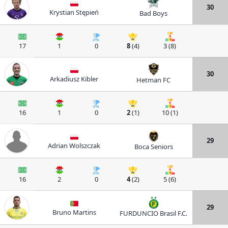
30
Krystian Stępień
Bad Boys
17
1
0
8
(4)
3 (8)
30
Arkadiusz Kibler
Hetman FC
16
1
0
2
(1)
10 (1)
29
Adrian Wolszczak
Boca Seniors
16
2
0
4
(2)
5 (6)
29
Bruno Martins
FURDUNCIO Brasil F.C.