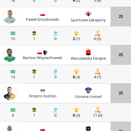
16
0
0
4
(2)
5 (6)
25
Paweł Groszkowski
Sportowe Zakapiory
15
1
0
2
(1)
6 (5)
25
Bartosz Wojciechowski
Warszawska Ferajna
13
1
0
6
(3)
4 (7)
25
Dmytro Kuźmin
Ukraine United
6
1
0
6
(3)
11 (0)