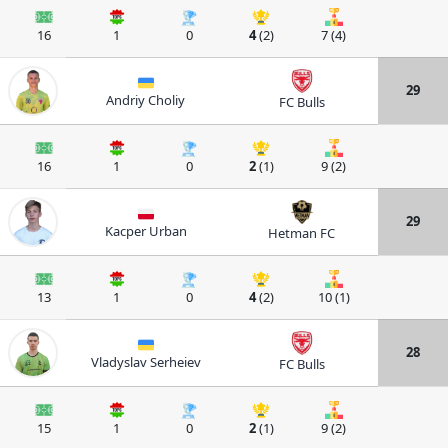
16
1
0
4
(2)
7 (4)
29
Andriy Choliy
FC Bulls
16
1
0
2
(1)
9 (2)
29
Kacper Urban
Hetman FC
13
1
0
4
(2)
10 (1)
28
Vladyslav Serheiev
FC Bulls
15
1
0
2
(1)
9 (2)