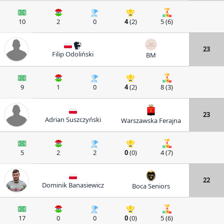
10
2
0
4
(2)
5 (6)
23
Filip Odoliński
BM
9
1
0
4
(2)
8 (3)
23
Adrian Suszczyński
Warszawska Ferajna
5
2
2
0
(0)
4 (7)
22
Dominik Banasiewicz
Boca Seniors
17
0
0
0
(0)
5 (6)