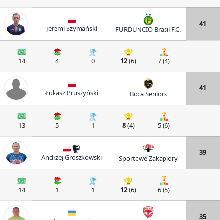
41
Jeremi Szymański
FURDUNCIO Brasil F.C.
14
4
0
12
(6)
7 (4)
41
Łukasz Pruszyński
Boca Seniors
13
5
1
8
(4)
5 (6)
39
Andrzej Groszkowski
Sportowe Zakapiory
14
1
1
12
(6)
6 (5)
35