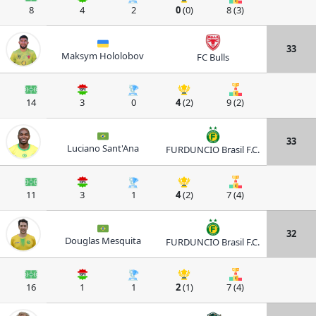
8
4
2
0
(0)
8 (3)
33
Maksym Hololobov
FC Bulls
14
3
0
4
(2)
9 (2)
33
Luciano Sant'Ana
FURDUNCIO Brasil F.C.
11
3
1
4
(2)
7 (4)
32
Douglas Mesquita
FURDUNCIO Brasil F.C.
16
1
1
2
(1)
7 (4)