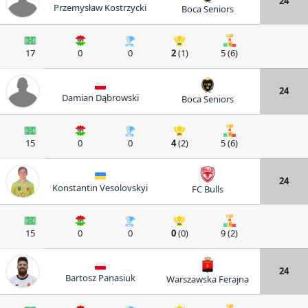
24
Przemysław Kostrzycki
Boca Seniors
17
0
0
2
(1)
5 (6)
24
Damian Dąbrowski
Boca Seniors
15
0
0
4
(2)
5 (6)
24
Konstantin Vesolovskyi
FC Bulls
15
0
0
0
(0)
9 (2)
24
Bartosz Panasiuk
Warszawska Ferajna