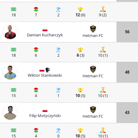
18
7
2
12
(6)
9 (2)
56
Damian Kucharczyk
Hetman FC
18
6
2
6
(3)
10 (1)
48
Wiktor Stankowski
Hetman FC
15
4
1
10
(5)
10 (1)
43
Filip Motyczyński
Hetman FC
15
4
0
10
(5)
10 (1)