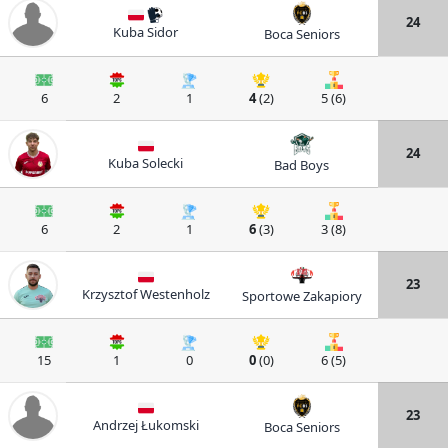
24
Kuba Sidor
Boca Seniors
6
2
1
4
(2)
5 (6)
24
Kuba Solecki
Bad Boys
6
2
1
6
(3)
3 (8)
23
Krzysztof Westenholz
Sportowe Zakapiory
15
1
0
0
(0)
6 (5)
23
Andrzej Łukomski
Boca Seniors