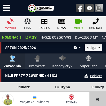
WYNIKI
LIGA
TABELA
NEWS
VIDEO
KONTAKT
NOMINACJE
LIMITY
NASZE ROZGRYWKI
DLACZEGO MY
NA
SEZON 2025/2026
4 Liga
Zawodnik
Bramkarz
Kanadyjczyk
Super Star
NAJLEPSZY ZAWODNIK : 4 LIGA
Pobierz
Piłkarz
Drużyna
Punkty
63
Vadym Churiukanov
FC Bulls