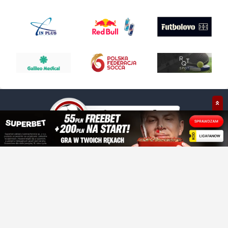
+48 609 021 030
kontakt@ligafanow.pl
www.ligafanow.pl
Copyright © Ligafanów 2008 - 2026