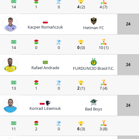
14
1
0
4
(2)
4 (7)
24
Kacper Romańczuk
Hetman FC
14
0
0
0
(0)
10 (1)
24
Rafael Andrade
FURDUNCIO Brasil F.C.
13
1
0
2
(1)
7 (4)
24
Konrad Litwiniuk
Bad Boys
11
2
0
6
(3)
3 (8)