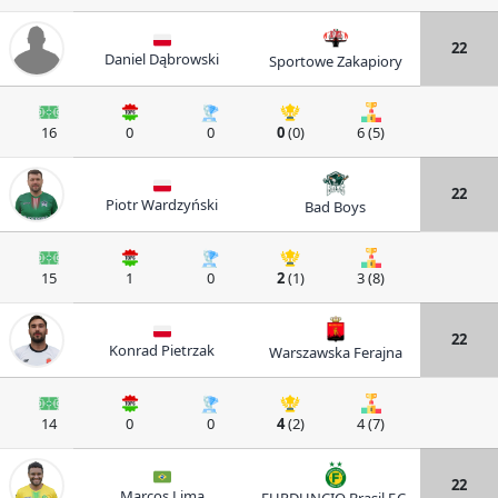
22
Daniel Dąbrowski
Sportowe Zakapiory
16
0
0
0
(0)
6 (5)
22
Piotr Wardzyński
Bad Boys
15
1
0
2
(1)
3 (8)
22
Konrad Pietrzak
Warszawska Ferajna
14
0
0
4
(2)
4 (7)
22
Marcos Lima