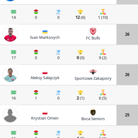
14
0
0
12
(6)
1 (10)
26
Ivan Markovych
FC Bulls
17
0
0
0
(0)
9 (2)
26
Aleksy Sałajczyk
Sportowe Zakapiory
16
1
0
2
(1)
6 (5)
25
Krystian Omen
Boca Seniors