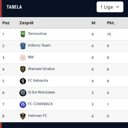
TABELA
Poz
Zespół
M
Pkt.
Ternovitsia
1
4
10
Inferno Team
2
4
9
BM
3
4
9
Warsaw Sinaloa
4
4
6
FC Kebavita
5
4
4
Q-Ice Warszawa
6
3
4
FC COMEBACK
7
3
1
Hetman FC
8
4
0