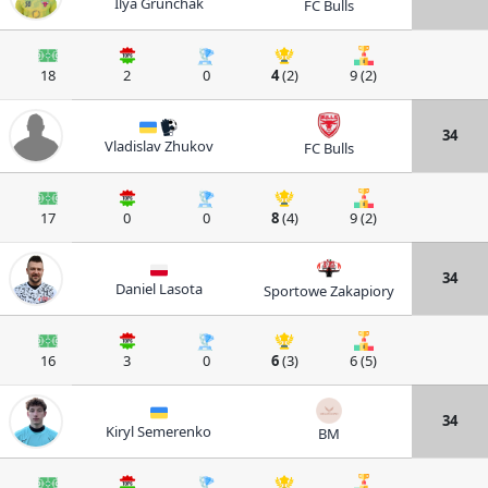
Ilya Grunchak
FC Bulls
18
2
0
4
(2)
9 (2)
34
Vladislav Zhukov
FC Bulls
17
0
0
8
(4)
9 (2)
34
Daniel Lasota
Sportowe Zakapiory
16
3
0
6
(3)
6 (5)
34
Kiryl Semerenko
BM