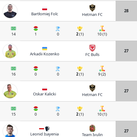
28
Bartłomiej Folc
Hetman FC
14
1
0
2
(1)
10 (1)
27
Arkadii Kozenko
FC Bulls
16
0
0
2
(1)
9 (2)
27
Oskar Kalicki
Hetman FC
15
0
0
2
(1)
10 (1)
27
Leonid Isayenia
Team Ivulin