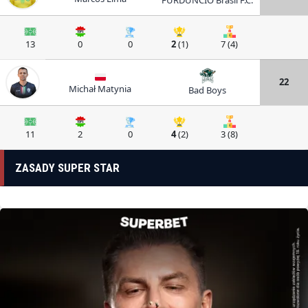
FURDUNCIO Brasil F.C.
13
0
0
2
(1)
7 (4)
22
Michał Matynia
Bad Boys
11
2
0
4
(2)
3 (8)
ZASADY SUPER STAR