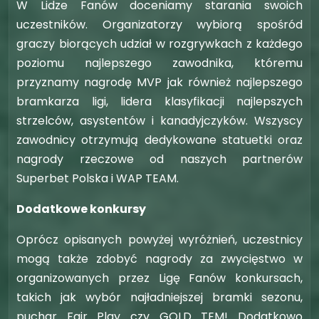
W Lidze Fanów doceniamy starania swoich
uczestników. Organizatorzy wybiorą spośród
graczy biorących udział w rozgrywkach z każdego
poziomu najlepszego zawodnika, któremu
przyznamy nagrodę MVP jak również najlepszego
bramkarza ligi, lidera klasyfikacji najlepszych
strzelców, asystentów i kanadyjczyków. Wszyscy
zawodnicy otrzymują dedykowane statuetki oraz
nagrody rzeczowe od naszych partnerów
Superbet Polska i WAP TEAM.
Dodatkowe konkursy
Oprócz opisanych powyżej wyróżnień, uczestnicy
mogą także zdobyć nagrody za zwycięstwo w
organizowanych przez Ligę Fanów konkursach,
takich jak wybór najładniejszej bramki sezonu,
puchar Fair Play czy GOLD TEM! Dodatkowo