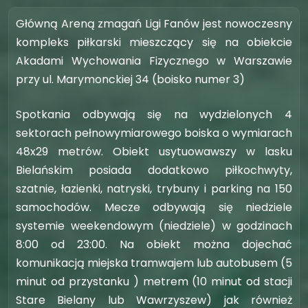
Główną Areną zmagań Ligi Fanów jest nowoczesny
kompleks piłkarski mieszczący się na obiekcie
Akadami Wychowania Fizycznego w Warszawie
przy ul. Marymonckiej 34 (boisko numer 3)
Spotkania odbywają się na wydzielonych 4
sektorach pełnowymiarowego boiska o wymiarach
48x29 metrów. Obiekt usytuowawszy w lasku
Bielańskim posiada dodatkowo piłkochwyty,
szatnie, łazienki, natryski, trybuny i parking na 150
samochodów. Mecze odbywają się niedziele
systemie weekendowym (niedziele) w godzinach
8:00 od 23:00. Na obiekt można dojechać
komunikacją miejska tramwajem lub autobusem (5
minut od przystanku ) metrem (10 minut od stacji
Stare Bielany lub Wawrzyszew) jak również