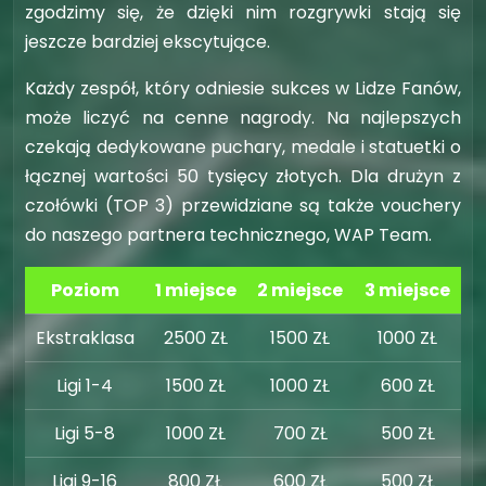
zgodzimy się, że dzięki nim rozgrywki stają się
jeszcze bardziej ekscytujące.
Każdy zespół, który odniesie sukces w Lidze Fanów,
może liczyć na cenne nagrody. Na najlepszych
czekają dedykowane puchary, medale i statuetki o
łącznej wartości 50 tysięcy złotych. Dla drużyn z
czołówki (TOP 3) przewidziane są także vouchery
do naszego partnera technicznego, WAP Team.
Poziom
1 miejsce
2 miejsce
3 miejsce
Ekstraklasa
2500 ZŁ
1500 ZŁ
1000 ZŁ
Ligi 1-4
1500 ZŁ
1000 ZŁ
600 ZŁ
Ligi 5-8
1000 ZŁ
700 ZŁ
500 ZŁ
Ligi 9-16
800 ZŁ
600 ZŁ
500 ZŁ