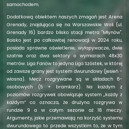
samochodem.
Dodatkową obiektem naszych zmagań jest Arena
Grenady, znajdująca się na Warszawskie Woli (ul.
Grenady 16) bardzo blisko stacji metra "Młynów".
Boisko jest po całkowitej renowacji w 2024 roku,
posiada sprawne oświetlenie, wyłapywacze, dwie
szatnie oraz dwa sektory o wymiarach 48x30
metrów. Liga Fanów to jedyna Liga Szóstek, w której
od zawsze grany jest system dwurundowy (jesień -
wiosna). Mecz rozgrywane są w składach 6-
osobowych (5 + bramkarz). Na każdym z
poziomów rozgrywek obowiązuje system „każdy z
każdym” co oznacza, że drużyna rozgrywa w
rundzie 9 a w całym sezonie aż 18 meczy.
Argumenty, jakie przemawiają na korzyść systemu
dwurundowego to przede wszystkim to, że w tym