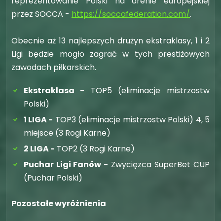
reprezentowanie Polski na arenie europejskiej
przez SOCCA -
https://soccafederation.com/
.
Obecnie aż 13 najlepszych drużyn ekstraklasy, 1 i 2
Ligi będzie mogło zagrać w tych prestiżowych
zawodach piłkarskich.
Ekstraklasa -
TOP5 (eliminacje mistrzostw
Polski)
1 LIGA -
TOP3 (eliminacje mistrzostw Polski) 4, 5
miejsce (3 Rogi Karne)
2 LIGA -
TOP2 (3 Rogi Karne)
Puchar Ligi Fanów -
Zwycięzca SuperBet CUP
(Puchar Polski)
Pozostałe wyróżnienia