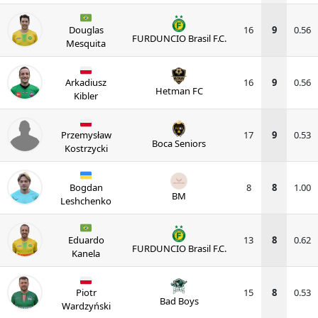
Douglas
16
9
0.56
FURDUNCIO Brasil F.C.
Mesquita
Arkadiusz
16
9
0.56
Hetman FC
Kibler
Przemysław
17
9
0.53
Boca Seniors
Kostrzycki
Bogdan
8
8
1.00
BM
Leshchenko
Eduardo
13
8
0.62
FURDUNCIO Brasil F.C.
Kanela
Piotr
15
8
0.53
Bad Boys
Wardzyński