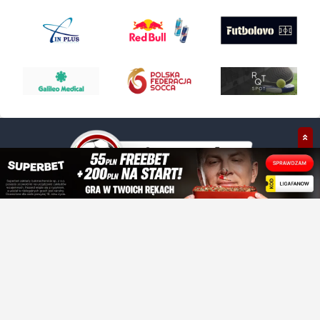
+48 609 021 030
kontakt@ligafanow.pl
www.ligafanow.pl
Copyright © Ligafanów 2008 - 2026