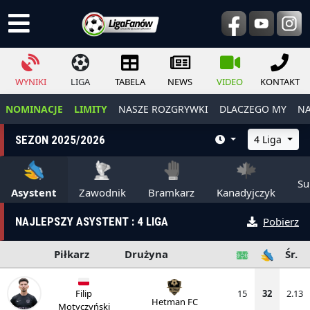
WYNIKI
LIGA
TABELA
NEWS
VIDEO
KONTAKT
NOMINACJE
LIMITY
NASZE ROZGRYWKI
DLACZEGO MY
NA
SEZON 2025/2026
4 Liga
Su
Asystent
Zawodnik
Bramkarz
Kanadyjczyk
NAJLEPSZY ASYSTENT : 4 LIGA
Pobierz
Piłkarz
Drużyna
Śr.
Filip
15
32
2.13
Hetman FC
Motyczyński