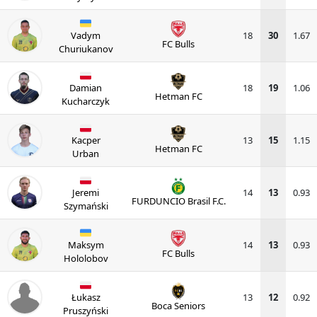
Vadym
18
30
1.67
FC Bulls
Churiukanov
Damian
18
19
1.06
Hetman FC
Kucharczyk
Kacper
13
15
1.15
Hetman FC
Urban
Jeremi
14
13
0.93
FURDUNCIO Brasil F.C.
Szymański
Maksym
14
13
0.93
FC Bulls
Hololobov
Łukasz
13
12
0.92
Boca Seniors
Pruszyński