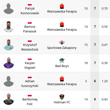
Patryk
10
7
0.70
Warszawska Ferajna
Komorowski
Bartosz
14
7
0.50
Warszawska Ferajna
Panasiuk
Krzysztof
15
7
0.47
Sportowe Zakapiory
Westenholz
Kacper
18
7
0.39
Bad Boys
Stępień
Adrian
5
6
1.20
Warszawska Ferajna
Suszczyński
Bartłomiej
14
6
0.43
Hetman FC
Folc