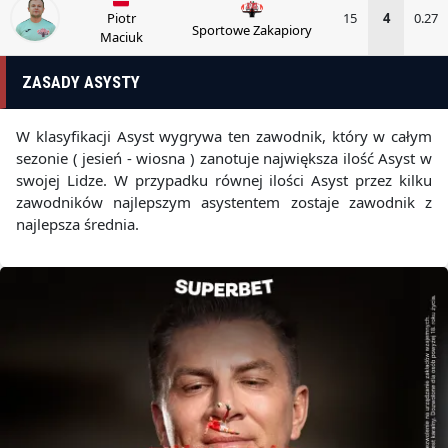
Piotr
15
4
0.27
Sportowe Zakapiory
Maciuk
ZASADY ASYSTY
W klasyfikacji Asyst wygrywa ten zawodnik, który w całym
sezonie ( jesień - wiosna ) zanotuje największa ilość Asyst w
swojej Lidze. W przypadku równej ilości Asyst przez kilku
zawodników najlepszym asystentem zostaje zawodnik z
najlepsza średnia.