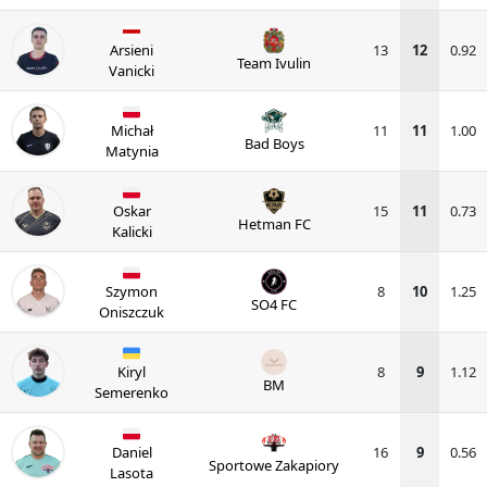
Arsieni
13
12
0.92
Team Ivulin
Vanicki
Michał
11
11
1.00
Bad Boys
Matynia
Oskar
15
11
0.73
Hetman FC
Kalicki
Szymon
8
10
1.25
SO4 FC
Oniszczuk
Kiryl
8
9
1.12
BM
Semerenko
Daniel
16
9
0.56
Sportowe Zakapiory
Lasota