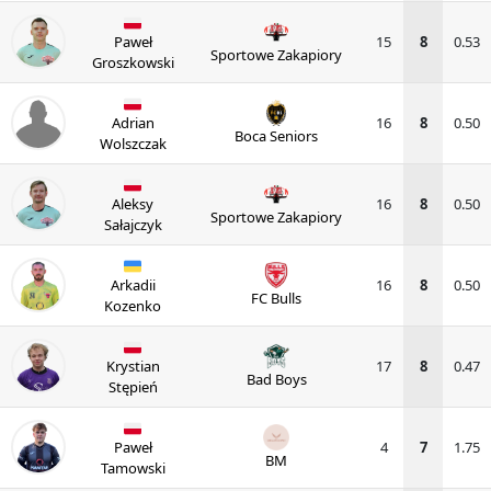
Paweł
15
8
0.53
Sportowe Zakapiory
Groszkowski
Adrian
16
8
0.50
Boca Seniors
Wolszczak
Aleksy
16
8
0.50
Sportowe Zakapiory
Sałajczyk
Arkadii
16
8
0.50
FC Bulls
Kozenko
Krystian
17
8
0.47
Bad Boys
Stępień
Paweł
4
7
1.75
BM
Tamowski