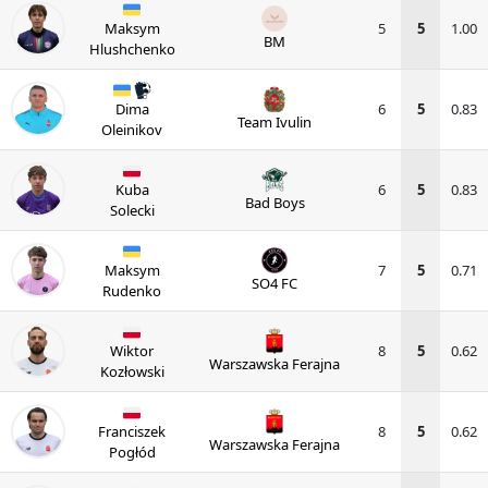
Maksym
5
5
1.00
BM
Hlushchenko
Dima
6
5
0.83
Team Ivulin
Oleinikov
Kuba
6
5
0.83
Bad Boys
Solecki
Maksym
7
5
0.71
SO4 FC
Rudenko
Wiktor
8
5
0.62
Warszawska Ferajna
Kozłowski
Franciszek
8
5
0.62
Warszawska Ferajna
Pogłód