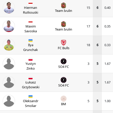
Hierman
15
6
0.40
Team Ivulin
Rutkouski
Maxim
17
6
0.35
Team Ivulin
Savoska
Ilya
18
6
0.33
FC Bulls
Grunchak
Yustyn
3
5
1.67
SO4 FC
Zinko
Łukasz
3
5
1.67
SO4 FC
Grzybowski
Oleksandr
5
5
1.00
BM
Smoliar