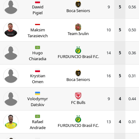
Dawid
9
5
0.56
Boca Seniors
Pigiel
Maksim
10
5
0.50
Team Ivulin
Tarasievich
Hugo
14
5
0.36
FURDUNCIO Brasil F.C.
Chiaradia
Krystian
16
5
0.31
Boca Seniors
Omen
Volodymyr
9
4
0.44
FC Bulls
Datskiv
Rafael
13
4
0.31
FURDUNCIO Brasil F.C.
Andrade