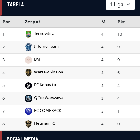
TABELA
Poz
Zespół
M
Pkt.
Ternovitsia
1
4
10
Inferno Team
2
4
9
BM
3
4
9
Warsaw Sinaloa
4
4
6
FC Kebavita
5
4
4
Q-Ice Warszawa
6
3
4
FC COMEBACK
7
3
1
Hetman FC
8
4
0
SOCIAL MEDIA