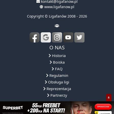
O NAS
Historia
Boiska
FAQ
Regulamin
Obsługa ligi
Reprezentacja
Partnerzy
NASZA OFERTA
NASZE ROZGRYWKI
DLACZEGO MY?
SPOŁECZNOŚ