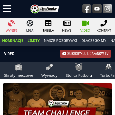
WYNIKI
LIGA
TABELA
NEWS
VIDEO
KONTAKT
NOMINACJE
LIMITY
NASZE ROZGRYWKI
DLACZEGO MY
NA
VIDEO
SUBSKRYBUJ LIGAFANOW.TV
Skróty meczowe
Wywiady
Stolica Futbolu
TurboFa