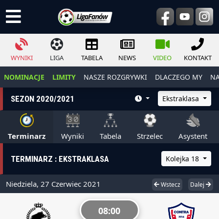
WYNIKI
LIGA
TABELA
NEWS
VIDEO
KONTAKT
NOMINACJE
LIMITY
NASZE ROZGRYWKI
DLACZEGO MY
NA
SEZON 2020/2021
Ekstraklasa
Terminarz
Wyniki
Tabela
Strzelec
Asystent
TERMINARZ : EKSTRAKLASA
Kolejka 18
Niedziela, 27 Czerwiec 2021
Wstecz
Dalej
08:00