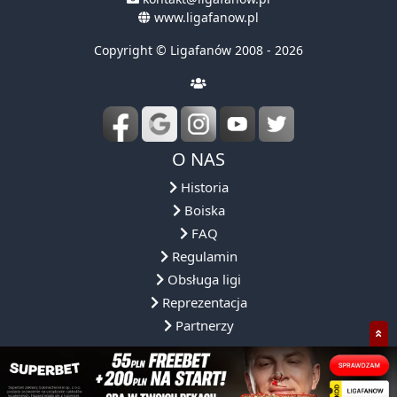
www.ligafanow.pl
Copyright © Ligafanów 2008 - 2026
O NAS
Historia
Boiska
FAQ
Regulamin
Obsługa ligi
Reprezentacja
Partnerzy
NASZA OFERTA
NASZE ROZGRYWKI
DLACZEGO MY?
SPOŁECZNOŚ