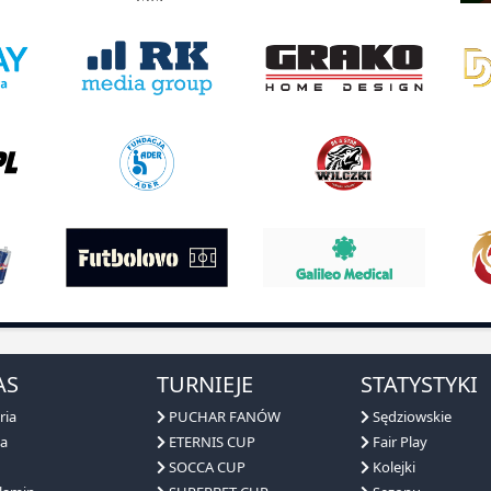
AS
TURNIEJE
STATYSTYKI
ria
PUCHAR FANÓW
Sędziowskie
a
ETERNIS CUP
Fair Play
SOCCA CUP
Kolejki