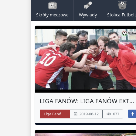
Skróty meczowe
Wywiady
Stolica Futbol
LIGA FANÓW: LIGA FANÓW EXTR
ODC.4 (JESIEŃ 2018)
Liga Fanów Extra
2019-06-12
677