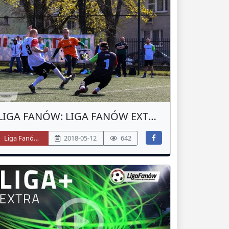
LIGA FANÓW: LIGA FANÓW EXTRA
ODC.8 (WIOSNA 2018)
Liga Fanów Extra
2018-05-12
642