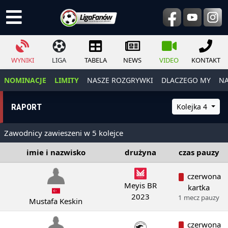
WYNIKI
LIGA
TABELA
NEWS
VIDEO
KONTAKT
NOMINACJE
LIMITY
NASZE ROZGRYWKI
DLACZEGO MY
NA
RAPORT
Kolejka 4
Zawodnicy zawieszeni w 5 kolejce
imie i nazwisko
drużyna
czas pauzy
czerwona
Meyis BR
kartka
2023
1 mecz pauzy
Mustafa Keskin
czerwona