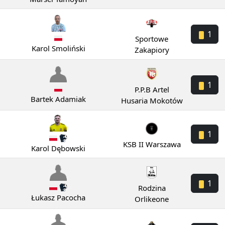
1
Sportowe
Karol Smoliński
Zakapiory
1
P.P.B Artel
Bartek Adamiak
Husaria Mokotów
1
KSB II Warszawa
Karol Dębowski
1
Rodzina
Łukasz Pacocha
Orlikeone