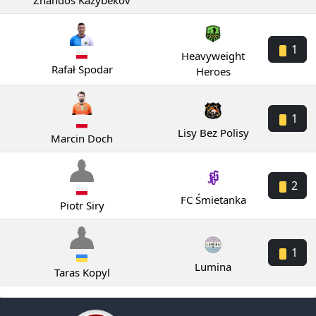
Zhandos Kazybekov
1
Heavyweight
Rafał Spodar
Heroes
1
Lisy Bez Polisy
Marcin Doch
2
FC Śmietanka
Piotr Siry
1
Lumina
Taras Kopyl