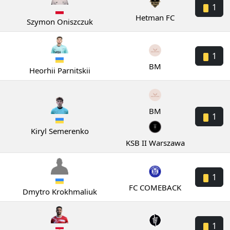
1
Hetman FC
Szymon Oniszczuk
1
BM
Heorhii Parnitskii
BM
1
Kiryl Semerenko
KSB II Warszawa
1
FC COMEBACK
Dmytro Krokhmaliuk
1