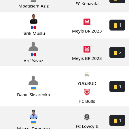
FC Kebavita
Moatasem Aziz
1
Meyis BR 2023
Tarik Muslu
2
Meyis BR 2023
Arif Yavuz
YUG.BUD
1
Daniil Slisarenko
FC Bulls
1
FC Łowcy II
Marsel Tamoyan