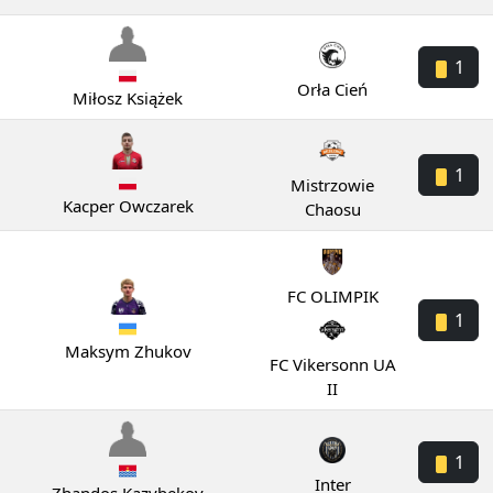
1
Orła Cień
Miłosz Książek
1
Mistrzowie
Kacper Owczarek
Chaosu
FC OLIMPIK
1
Maksym Zhukov
FC Vikersonn UA
II
1
Inter