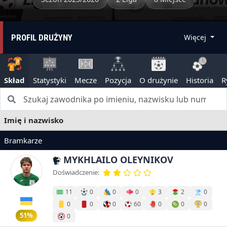
PROFIL DRUŻYNY
Więcej
Skład
Statystyki
Mecze
Pozycja
O drużynie
Historia
R
Imię i nazwisko
Bramkarze
MYKHLAILO OLEYNIKOV
Doświadczenie:
11
0
0
0
3
2
0
0
0
0
60
0
0
0
51%
0