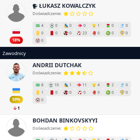
ŁUKASZ KOWALCZYK
Doświadczenie:
4
0
0
0
1
0
0
0
0
0
23
0
0
0
18%
0
Zawodnicy
ANDRII DUTCHAK
Doświadczenie:
8
10
1
11
4
2
0
1
0
0
0
0
0
0
59%
0
1
BOHDAN BINKOVSKYYI
Doświadczenie: