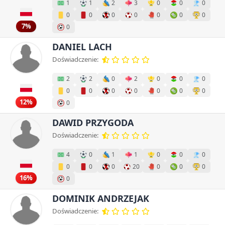
1
1
2
3
0
0
0
0
0
0
0
0
0
0
7%
0
DANIEL LACH
Doświadczenie:
2
2
0
2
0
0
0
0
0
0
0
0
0
0
12%
0
DAWID PRZYGODA
Doświadczenie:
4
0
1
1
0
0
0
0
0
0
20
0
0
0
16%
0
DOMINIK ANDRZEJAK
Doświadczenie: