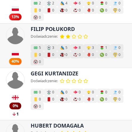
2
2
4
6
0
0
0
0
0
0
0
0
0
0
13%
0
FILIP POŁUKORD
Doświadczenie:
5
3
5
8
3
1
0
0
0
0
0
0
0
0
40%
0
GEGI KURTANIDZE
Doświadczenie:
0
0
0
0
0
0
0
0
0
0
0
0
0
0
0%
0
1
HUBERT DOMAGAŁA