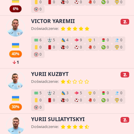
0
0
0
0
0
0
0
6%
0
VICTOR YAREMII
Doświadczenie:
6
5
4
9
1
0
0
0
0
0
0
0
0
0
40%
0
1
YURII KUZBYT
Doświadczenie:
5
2
3
5
0
0
0
0
0
0
0
0
0
0
30%
0
YURII SULIATYTSKYI
Doświadczenie: