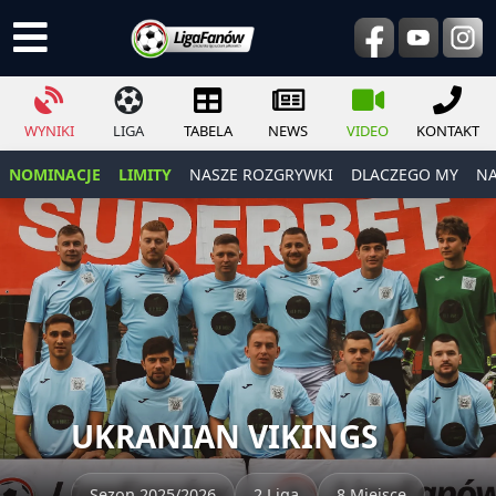
WYNIKI
LIGA
TABELA
NEWS
VIDEO
KONTAKT
NOMINACJE
LIMITY
NASZE ROZGRYWKI
DLACZEGO MY
NA
UKRANIAN VIKINGS
Sezon 2025/2026
2 Liga
8 Miejsce