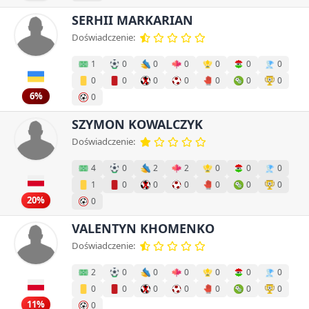
SERHII MARKARIAN
Doświadczenie:
1
0
0
0
0
0
0
0
0
0
0
0
0
0
6%
0
SZYMON KOWALCZYK
Doświadczenie:
4
0
2
2
0
0
0
1
0
0
0
0
0
0
20%
0
VALENTYN KHOMENKO
Doświadczenie:
2
0
0
0
0
0
0
0
0
0
0
0
0
0
11%
0