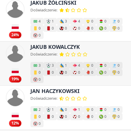
JAKUB ŻÓŁCIŃSKI
Doświadczenie:
4
1
3
4
0
0
0
0
0
0
0
0
0
0
24%
0
JAKUB KOWALCZYK
Doświadczenie:
3
3
1
4
0
0
0
0
0
0
0
0
0
0
19%
0
JAN HACZYKOWSKI
Doświadczenie:
2
1
0
1
0
0
0
0
0
0
0
0
0
0
12%
0