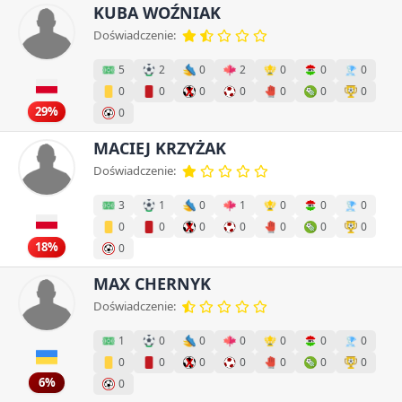
KUBA WOŹNIAK
Doświadczenie:
5
2
0
2
0
0
0
0
0
0
0
0
0
0
29%
0
MACIEJ KRZYŻAK
Doświadczenie:
3
1
0
1
0
0
0
0
0
0
0
0
0
0
18%
0
MAX CHERNYK
Doświadczenie:
1
0
0
0
0
0
0
0
0
0
0
0
0
0
6%
0