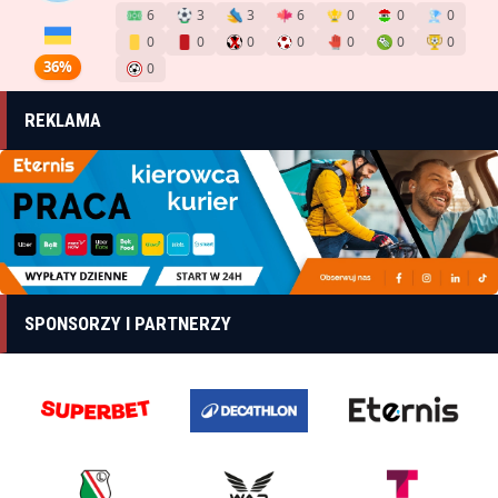
6
3
3
6
0
0
0
0
0
0
0
0
0
0
36%
0
REKLAMA
SPONSORZY I PARTNERZY