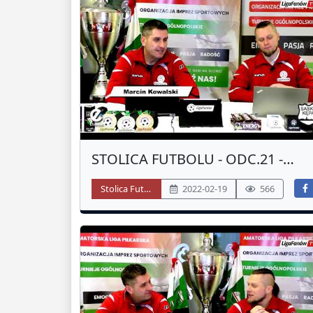
STOLICA FUTBOLU - ODC.21 -
PODSUMOWANIE 2 LIGA - JESIEŃ
Stolica Futbolu
2022-02-19
566
2021