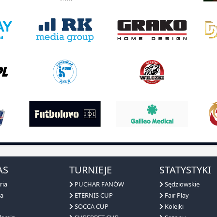
AS
TURNIEJE
STATYSTYKI
ria
PUCHAR FANÓW
Sędziowskie
a
ETERNIS CUP
Fair Play
SOCCA CUP
Kolejki