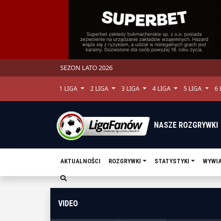
SEZON LATO 2026
1 LIGA
2 LIGA
3 LIGA
4 LIGA
5 LIGA
6
NASZE ROZGRYWKI
AKTUALNOŚCI
ROZGRYWKI
STATYSTYKI
WYWI
VIDEO