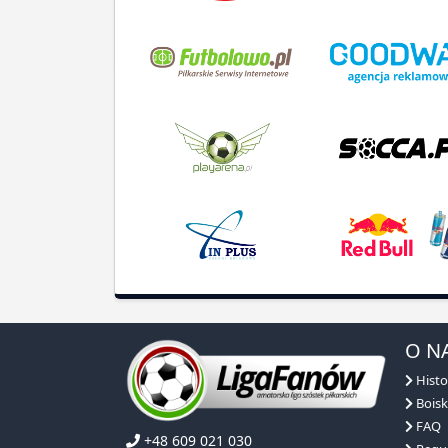
O N
Histo
Boisk
FAQ
+48 609 021 030