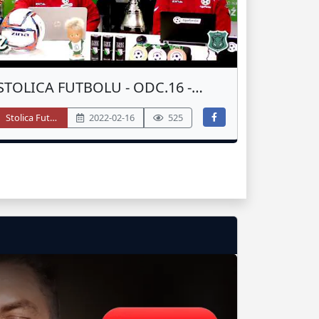
STOLICA FUTBOLU - ODC.16 -
PODSUMOWANIE 7 LIGA - JESIEŃ
Stolica Futbolu
2022-02-16
525
2021