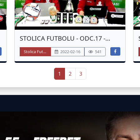
STOLICA FUTBOLU - ODC.17 -
PODSUMOWANIE 6 LIGA - JESIEŃ
Stolica Futbolu
2022-02-16
541
2021
1
2
3