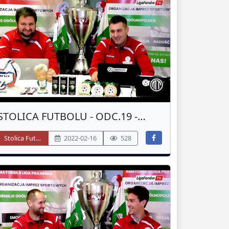
STOLICA FUTBOLU - ODC.19 -
PODSUMOWANIE 4 LIGA - JESIEŃ
Stolica Futbolu
2022-02-16
528
2021