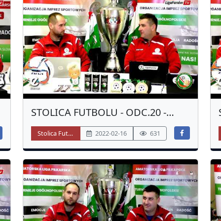
STOLICA FUTBOLU - ODC.20 -
PODSUMOWANIE 3 LIGA - JESIEŃ
Stolica Futbolu
2022-02-16
631
2021