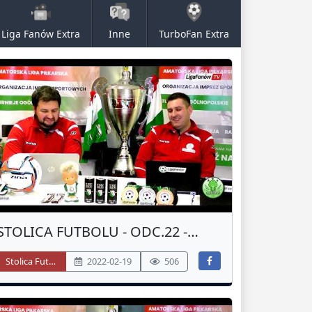
Liga Fanów Extra
Inne
TurboFan Extra
STOLICA FUTBOLU - ODC.22 -
PODSUMOWANIE 1 LIGA - JESIEŃ
Stolica Futbolu
2022-02-19
506
2021