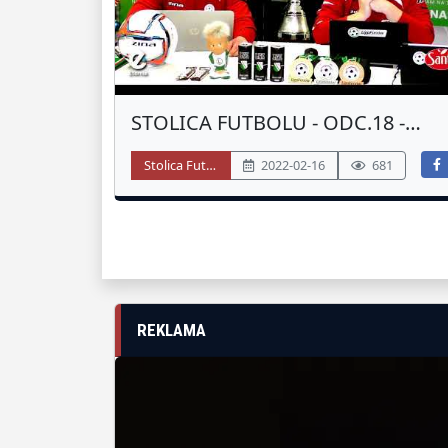
STOLICA FUTBOLU - ODC.18 -
PODSUMOWANIE 5 LIGA - JESIEŃ
Stolica Futbolu
2022-02-16
681
2021
REKLAMA