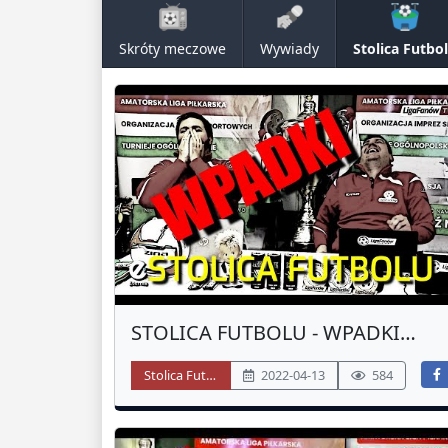
Skróty meczowe
Wywiady
Stolica Futbo
STOLICA FUTBOLU - WPADKI
(ZIMA 2022)
Stolica Futbolu
2022-04-13
584