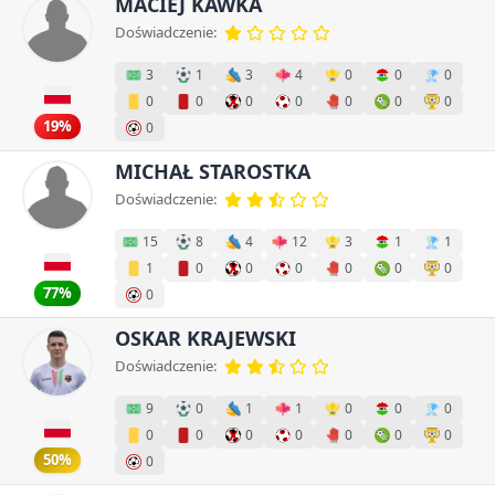
MACIEJ KAWKA
Doświadczenie:
3
1
3
4
0
0
0
0
0
0
0
0
0
0
19%
0
MICHAŁ STAROSTKA
Doświadczenie:
15
8
4
12
3
1
1
1
0
0
0
0
0
0
77%
0
OSKAR KRAJEWSKI
Doświadczenie:
9
0
1
1
0
0
0
0
0
0
0
0
0
0
50%
0