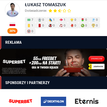
ŁUKASZ TOMASZUK
Doświadczenie:
7
0
1
1
0
0
0
1
0
0
0
0
0
0
36%
0
REKLAMA
SPONSORZY I PARTNERZY