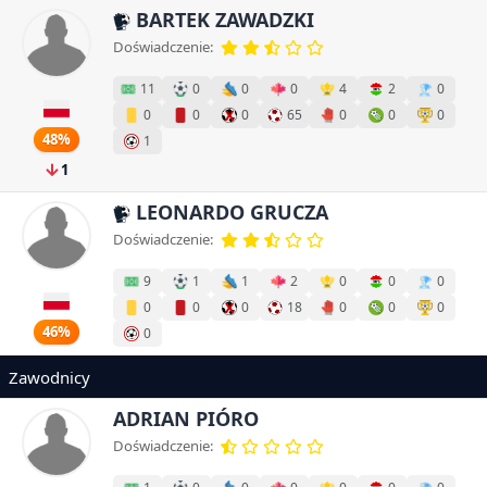
BARTEK ZAWADZKI
Doświadczenie:
11
0
0
0
4
2
0
0
0
0
65
0
0
0
48%
1
1
LEONARDO GRUCZA
Doświadczenie:
9
1
1
2
0
0
0
0
0
0
18
0
0
0
46%
0
Zawodnicy
ADRIAN PIÓRO
Doświadczenie: