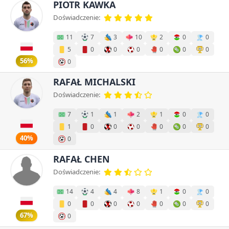
PIOTR KAWKA
Doświadczenie:
11
7
3
10
2
0
0
5
0
0
0
0
0
0
56%
0
RAFAŁ MICHALSKI
Doświadczenie:
7
1
1
2
1
0
0
1
0
0
0
0
0
0
40%
0
RAFAŁ CHEN
Doświadczenie:
14
4
4
8
1
0
0
0
0
0
0
0
0
0
67%
0