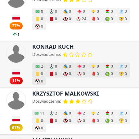
8
0
0
0
0
0
0
0
0
0
24
0
0
0
37%
0
1
KONRAD KUCH
Doświadczenie:
2
0
0
0
0
0
0
0
0
0
0
0
0
0
11%
0
KRZYSZTOF MAŁKOWSKI
Doświadczenie:
11
2
0
2
2
0
0
0
0
0
0
0
0
0
67%
0