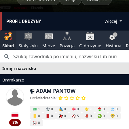
PROFIL DRUŻYNY
Więcej
Skład
Statystyki
Mecze
Pozycja
O drużynie
Historia
R
Imię i nazwisko
Bramkarze
ADAM PANTOW
Doświadczenie:
1
0
0
0
1
0
0
0
0
0
5
0
0
0
8%
0