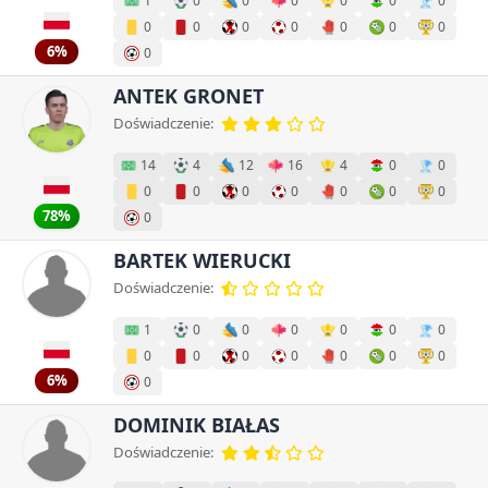
1
0
0
0
0
0
0
0
0
0
0
0
0
0
6%
0
ANTEK GRONET
Doświadczenie:
14
4
12
16
4
0
0
0
0
0
0
0
0
0
78%
0
BARTEK WIERUCKI
Doświadczenie:
1
0
0
0
0
0
0
0
0
0
0
0
0
0
6%
0
DOMINIK BIAŁAS
Doświadczenie: