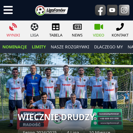
WYNIKI
LIGA
TABELA
NEWS
VIDEO
KONTAKT
NOMINACJE
LIMITY
NASZE ROZGRYWKI
DLACZEGO MY
NA
WIECZNIE DRUDZY
Sezon 2024/2025
4 Liga
10 Miejsce