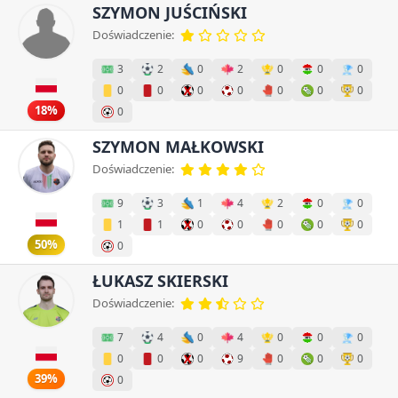
SZYMON JUŚCIŃSKI
Doświadczenie:
3
2
0
2
0
0
0
0
0
0
0
0
0
0
18%
0
SZYMON MAŁKOWSKI
Doświadczenie:
9
3
1
4
2
0
0
1
1
0
0
0
0
0
50%
0
ŁUKASZ SKIERSKI
Doświadczenie:
7
4
0
4
0
0
0
0
0
0
9
0
0
0
39%
0