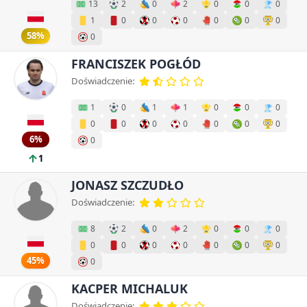
13
2
0
2
0
0
0
1
0
0
0
0
0
0
58%
0
FRANCISZEK POGŁÓD
Doświadczenie:
1
0
1
1
0
0
0
0
0
0
0
0
0
0
6%
0
1
JONASZ SZCZUDŁO
Doświadczenie:
8
2
0
2
0
0
0
0
0
0
0
0
0
0
45%
0
KACPER MICHALUK
Doświadczenie: