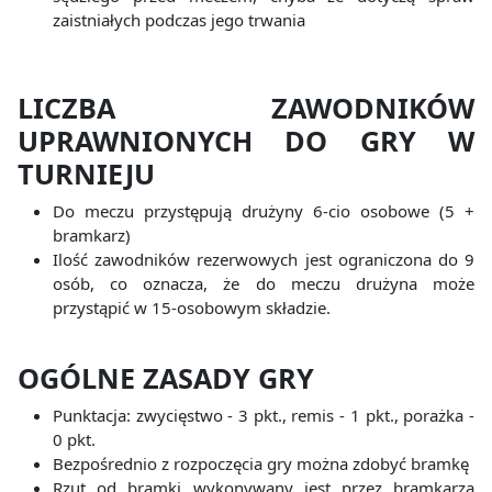
zaistniałych podczas jego trwania
LICZBA
ZAWODNIKÓW
UPRAWNIONYCH
DO
GRY
W
TURNIEJU
Do meczu przystępują drużyny 6-cio osobowe (5 +
bramkarz)
Ilość zawodników rezerwowych jest ograniczona do 9
osób, co oznacza, że do meczu drużyna może
przystąpić w 15-osobowym składzie.
OGÓLNE ZASADY GRY
Punktacja: zwycięstwo - 3 pkt., remis - 1 pkt., porażka -
0 pkt.
Bezpośrednio z rozpoczęcia gry można zdobyć bramkę
Rzut od bramki wykonywany jest przez bramkarza