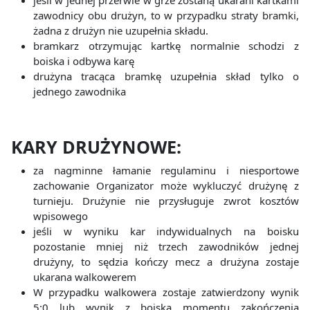
jeśli w jednej przerwie w grze zostaną ukarani kartkami
zawodnicy obu drużyn, to w przypadku straty bramki,
żadna z drużyn nie uzupełnia składu.
bramkarz otrzymując kartkę normalnie schodzi z
boiska i odbywa karę
drużyna tracąca bramkę uzupełnia skład tylko o
jednego zawodnika
KARY DRUŻYNOWE:
za nagminne łamanie regulaminu i niesportowe
zachowanie Organizator może wykluczyć drużynę z
turnieju. Drużynie nie przysługuje zwrot kosztów
wpisowego
jeśli w wyniku kar indywidualnych na boisku
pozostanie mniej niż trzech zawodników jednej
drużyny, to sędzia kończy mecz a drużyna zostaje
ukarana walkowerem
W przypadku walkowera zostaje zatwierdzony wynik
5:0 lub wynik z boiska momentu zakończenia