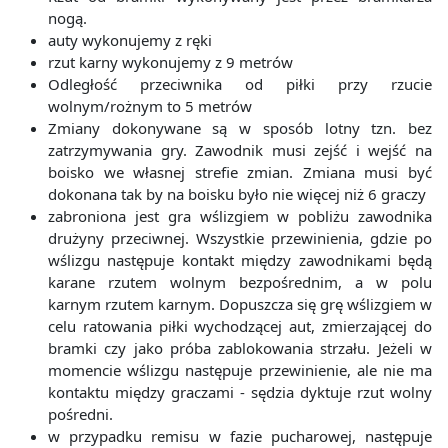
nogą.
auty wykonujemy z ręki
rzut karny wykonujemy z 9 metrów
Odległość przeciwnika od piłki przy rzucie
wolnym/rożnym to 5 metrów
Zmiany dokonywane są w sposób lotny tzn. bez
zatrzymywania gry. Zawodnik musi zejść i wejść na
boisko we własnej strefie zmian. Zmiana musi być
dokonana tak by na boisku było nie więcej niż 6 graczy
zabroniona jest gra wślizgiem w pobliżu zawodnika
drużyny przeciwnej. Wszystkie przewinienia, gdzie po
wślizgu następuje kontakt między zawodnikami będą
karane rzutem wolnym bezpośrednim, a w polu
karnym rzutem karnym. Dopuszcza się grę wślizgiem w
celu ratowania piłki wychodzącej aut, zmierzającej do
bramki czy jako próba zablokowania strzału. Jeżeli w
momencie wślizgu następuje przewinienie, ale nie ma
kontaktu między graczami - sędzia dyktuje rzut wolny
pośredni.
w przypadku remisu w fazie pucharowej, następuje