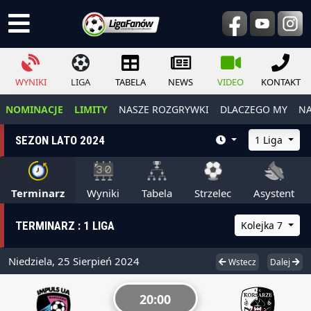
WYNIKI
LIGA
TABELA
NEWS
VIDEO
KONTAKT
NOMINACJE
LIMITY
NASZE ROZGRYWKI
DLACZEGO MY
NA
SEZON LATO 2024
1 Liga
Terminarz
Wyniki
Tabela
Strzelec
Asystent
TERMINARZ : 1 LIGA
Kolejka 7
Niedziela, 25 Sierpień 2024
Wstecz
Dalej
20:00