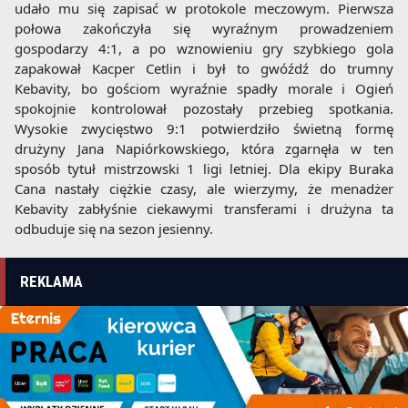
udało mu się zapisać w protokole meczowym. Pierwsza
połowa zakończyła się wyraźnym prowadzeniem
gospodarzy 4:1, a po wznowieniu gry szybkiego gola
zapakował Kacper Cetlin i był to gwóźdź do trumny
Kebavity, bo gościom wyraźnie spadły morale i Ogień
spokojnie kontrolował pozostały przebieg spotkania.
Wysokie zwycięstwo 9:1 potwierdziło świetną formę
drużyny Jana Napiórkowskiego, która zgarnęła w ten
sposób tytuł mistrzowski 1 ligi letniej. Dla ekipy Buraka
Cana nastały ciężkie czasy, ale wierzymy, że menadżer
Kebavity zabłyśnie ciekawymi transferami i drużyna ta
odbuduje się na sezon jesienny.
REKLAMA