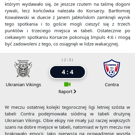
którym wydawało się, że jeszcze rzutem na taśmę dogoni
rywali, lecz końcówka należała do Korsarzy. Bartłomiej
Kowalewski w duecie z Janem Jabłońskim zamknęli wynik
tego spotkania i to goście mogli cieszyć się z trzech
punktów i trzeciego miejsca w tabeli. Ostatecznie po
ciekawym spotkaniu Korsarze pokonują Impuls 4:6 i mogą
być zadowoleni z tego, co osiągnęli w lidze wakacyjnej.
( 2 : 3 )
4 : 4
Ukranian Vikings
Contra
Raport
W meczu ostatniej kolejki tegorocznej ligi letniej szósta w
tabeli Contra podejmowała siódmą w tabeli drużynę
Ukranian Vikings. Obie ekipy nie miały już raczej większych
szans na dobre miejsce w tabeli, natomiast w tym meczu nie
brakowało emocji. Jako pierwsza na prowadzenie wyszła