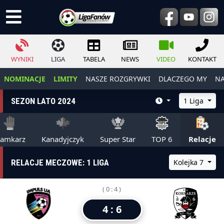
WYNIKI
LIGA
TABELA
NEWS
VIDEO
KONTAKT
NOMINACJE
LIMITY
NASZE ROZGRYWKI
DLACZEGO MY
NA
SEZON LATO 2024
1 Liga
ramkarz
Kanadyjczyk
Super Star
TOP 6
Relacje
RELACJE MECZOWE: 1 LIGA
Kolejka 7
( 0 : 4 )
4 : 6