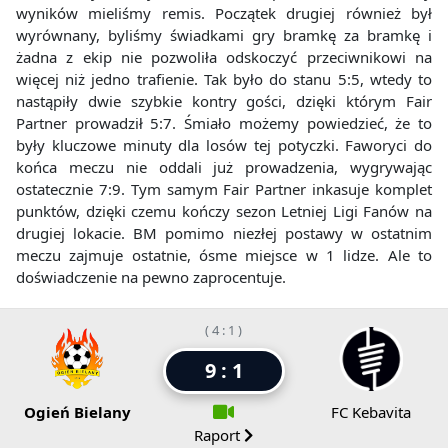
wyników mieliśmy remis. Początek drugiej również był
wyrównany, byliśmy świadkami gry bramkę za bramkę i
żadna z ekip nie pozwoliła odskoczyć przeciwnikowi na
więcej niż jedno trafienie. Tak było do stanu 5:5, wtedy to
nastąpiły dwie szybkie kontry gości, dzięki którym Fair
Partner prowadził 5:7. Śmiało możemy powiedzieć, że to
były kluczowe minuty dla losów tej potyczki. Faworyci do
końca meczu nie oddali już prowadzenia, wygrywając
ostatecznie 7:9. Tym samym Fair Partner inkasuje komplet
punktów, dzięki czemu kończy sezon Letniej Ligi Fanów na
drugiej lokacie. BM pomimo niezłej postawy w ostatnim
meczu zajmuje ostatnie, ósme miejsce w 1 lidze. Ale to
doświadczenie na pewno zaprocentuje.
( 4 : 1 )
9 : 1
Ogień Bielany
FC Kebavita
Raport