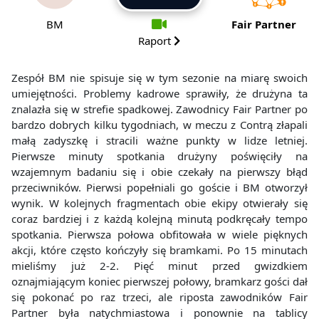
BM
Fair Partner
Raport
Zespół BM nie spisuje się w tym sezonie na miarę swoich
umiejętności. Problemy kadrowe sprawiły, że drużyna ta
znalazła się w strefie spadkowej. Zawodnicy Fair Partner po
bardzo dobrych kilku tygodniach, w meczu z Contrą złapali
małą zadyszkę i stracili ważne punkty w lidze letniej.
Pierwsze minuty spotkania drużyny poświęciły na
wzajemnym badaniu się i obie czekały na pierwszy błąd
przeciwników. Pierwsi popełniali go goście i BM otworzył
wynik. W kolejnych fragmentach obie ekipy otwierały się
coraz bardziej i z każdą kolejną minutą podkręcały tempo
spotkania. Pierwsza połowa obfitowała w wiele pięknych
akcji, które często kończyły się bramkami. Po 15 minutach
mieliśmy już 2-2. Pięć minut przed gwizdkiem
oznajmiającym koniec pierwszej połowy, bramkarz gości dał
się pokonać po raz trzeci, ale riposta zawodników Fair
Partner była natychmiastowa i ponownie na tablicy