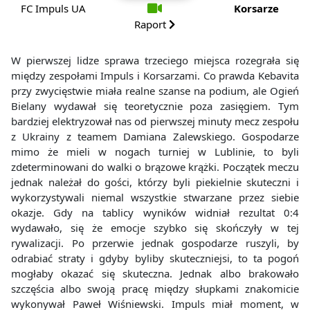
FC Impuls UA
Korsarze
Raport
W pierwszej lidze sprawa trzeciego miejsca rozegrała się
między zespołami Impuls i Korsarzami. Co prawda Kebavita
przy zwycięstwie miała realne szanse na podium, ale Ogień
Bielany wydawał się teoretycznie poza zasięgiem. Tym
bardziej elektryzował nas od pierwszej minuty mecz zespołu
z Ukrainy z teamem Damiana Zalewskiego. Gospodarze
mimo że mieli w nogach turniej w Lublinie, to byli
zdeterminowani do walki o brązowe krążki. Początek meczu
jednak należał do gości, którzy byli piekielnie skuteczni i
wykorzystywali niemal wszystkie stwarzane przez siebie
okazje. Gdy na tablicy wyników widniał rezultat 0:4
wydawało, się że emocje szybko się skończyły w tej
rywalizacji. Po przerwie jednak gospodarze ruszyli, by
odrabiać straty i gdyby byliby skuteczniejsi, to ta pogoń
mogłaby okazać się skuteczna. Jednak albo brakowało
szczęścia albo swoją pracę między słupkami znakomicie
wykonywał Paweł Wiśniewski. Impuls miał moment, w