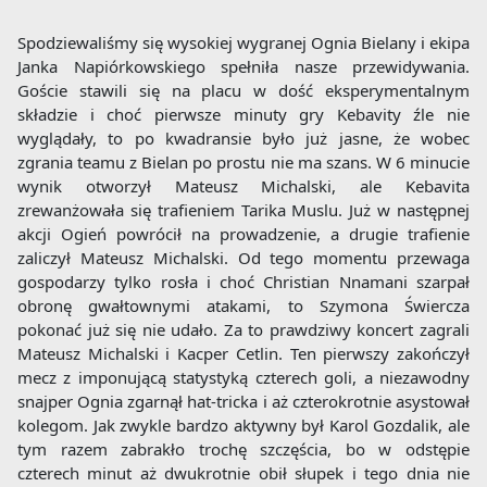
Spodziewaliśmy się wysokiej wygranej Ognia Bielany i ekipa
Janka Napiórkowskiego spełniła nasze przewidywania.
Goście stawili się na placu w dość eksperymentalnym
składzie i choć pierwsze minuty gry Kebavity źle nie
wyglądały, to po kwadransie było już jasne, że wobec
zgrania teamu z Bielan po prostu nie ma szans. W 6 minucie
wynik otworzył Mateusz Michalski, ale Kebavita
zrewanżowała się trafieniem Tarika Muslu. Już w następnej
akcji Ogień powrócił na prowadzenie, a drugie trafienie
zaliczył Mateusz Michalski. Od tego momentu przewaga
gospodarzy tylko rosła i choć Christian Nnamani szarpał
obronę gwałtownymi atakami, to Szymona Świercza
pokonać już się nie udało. Za to prawdziwy koncert zagrali
Mateusz Michalski i Kacper Cetlin. Ten pierwszy zakończył
mecz z imponującą statystyką czterech goli, a niezawodny
snajper Ognia zgarnął hat-tricka i aż czterokrotnie asystował
kolegom. Jak zwykle bardzo aktywny był Karol Gozdalik, ale
tym razem zabrakło trochę szczęścia, bo w odstępie
czterech minut aż dwukrotnie obił słupek i tego dnia nie