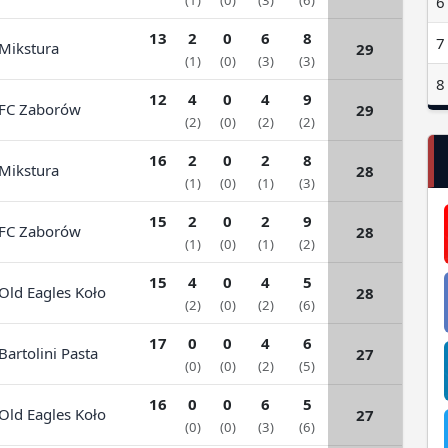
(1)
(0)
(3)
(6)
13
2
0
6
8
7
ikstura
29
(1)
(0)
(3)
(3)
8
12
4
0
4
9
C Zaborów
29
(2)
(0)
(2)
(2)
16
2
0
2
8
ikstura
28
(1)
(0)
(1)
(3)
15
2
0
2
9
C Zaborów
28
(1)
(0)
(1)
(2)
15
4
0
4
5
ld Eagles Koło
28
(2)
(0)
(2)
(6)
17
0
0
4
6
artolini Pasta
27
(0)
(0)
(2)
(5)
16
0
0
6
5
ld Eagles Koło
27
(0)
(0)
(3)
(6)