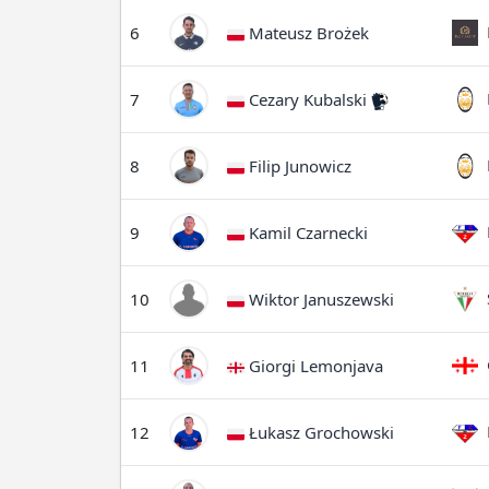
B
6
Mateusz Brożek
M
7
Cezary Kubalski
M
8
Filip Junowicz
F
9
Kamil Czarnecki
S
10
Wiktor Januszewski
G
11
Giorgi Lemonjava
F
12
Łukasz Grochowski