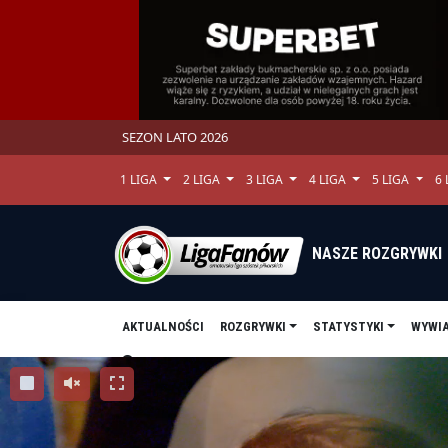
SEZON LATO 2026
1 LIGA
2 LIGA
3 LIGA
4 LIGA
5 LIGA
6
NASZE ROZGRYWKI
AKTUALNOŚCI
ROZGRYWKI
STATYSTYKI
WYWI