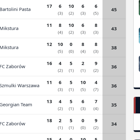
17
6
10
6
6
artolini Pasta
45
(3)
(2)
(3)
(5)
11
8
10
6
8
ikstura
43
(4)
(2)
(3)
(3)
12
10
0
8
8
ikstura
38
(5)
(0)
(4)
(3)
16
4
5
2
9
C Zaborów
36
(2)
(1)
(1)
(2)
11
6
5
10
4
zmulki Warszawa
36
(3)
(1)
(5)
(7)
13
4
5
6
7
eorgian Team
35
(2)
(1)
(3)
(4)
18
2
5
0
9
C Zaborów
34
(1)
(1)
(0)
(2)
15
4
0
10
5