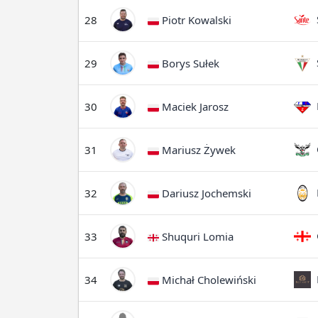
S
28
Piotr Kowalski
S
29
Borys Sułek
F
30
Maciek Jarosz
O
31
Mariusz Żywek
M
32
Dariusz Jochemski
G
33
Shuquri Lomia
B
34
Michał Cholewiński