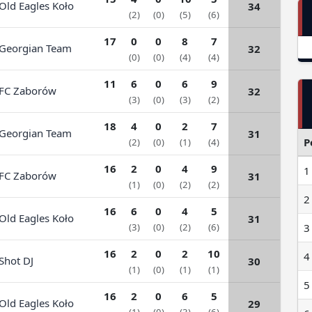
ld Eagles Koło
34
(2)
(0)
(5)
(6)
17
0
0
8
7
eorgian Team
32
(0)
(0)
(4)
(4)
11
6
0
6
9
C Zaborów
32
(3)
(0)
(3)
(2)
18
4
0
2
7
eorgian Team
31
P
(2)
(0)
(1)
(4)
16
2
0
4
9
1
C Zaborów
31
(1)
(0)
(2)
(2)
2
16
6
0
4
5
ld Eagles Koło
31
3
(3)
(0)
(2)
(6)
16
2
0
2
10
4
hot DJ
30
(1)
(0)
(1)
(1)
5
16
2
0
6
5
ld Eagles Koło
29
6