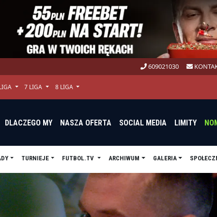
609021030
KONTAK
 LIGA
7 LIGA
8 LIGA
DLACZEGO MY
NASZA OFERTA
SOCIAL MEDIA
LIMITY
NO
ADY
TURNIEJE
FUTBOL.TV
ARCHIWUM
GALERIA
SPOŁECZ