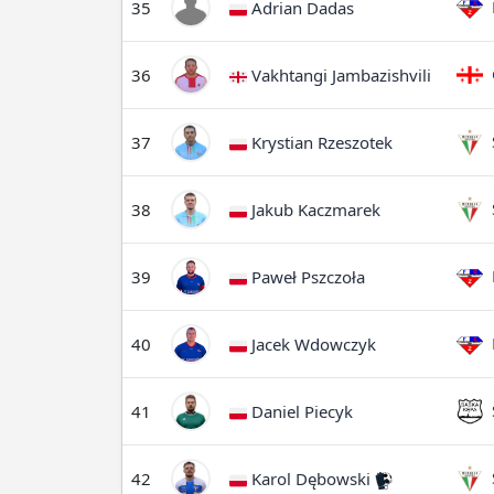
F
35
Adrian Dadas
G
36
Vakhtangi Jambazishvili
S
37
Krystian Rzeszotek
S
38
Jakub Kaczmarek
F
39
Paweł Pszczoła
F
40
Jacek Wdowczyk
S
41
Daniel Piecyk
S
42
Karol Dębowski