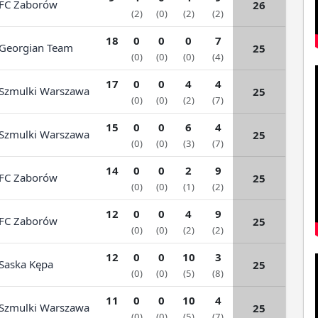
C Zaborów
26
(2)
(0)
(2)
(2)
18
0
0
0
7
eorgian Team
25
(0)
(0)
(0)
(4)
17
0
0
4
4
zmulki Warszawa
25
(0)
(0)
(2)
(7)
15
0
0
6
4
zmulki Warszawa
25
(0)
(0)
(3)
(7)
14
0
0
2
9
C Zaborów
25
(0)
(0)
(1)
(2)
12
0
0
4
9
C Zaborów
25
(0)
(0)
(2)
(2)
12
0
0
10
3
aska Kępa
25
(0)
(0)
(5)
(8)
11
0
0
10
4
zmulki Warszawa
25
(0)
(0)
(5)
(7)