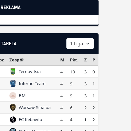
REKLAMA
TABELA
oz
Zespół
M
Pkt.
Z
P
Ternovitsia
4
10
3
0
Inferno Team
4
9
3
1
BM
4
9
3
1
Warsaw Sinaloa
4
6
2
2
FC Kebavita
4
4
1
2
Q-Ice Warszawa
3
4
1
1