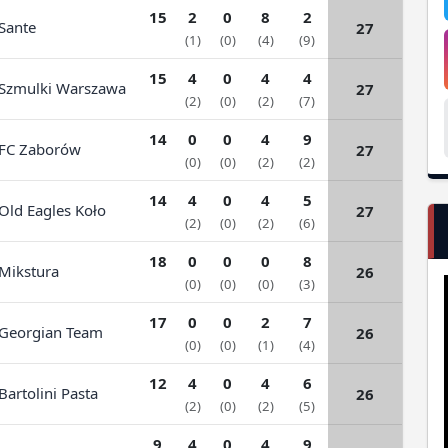
15
2
0
8
2
ante
27
(1)
(0)
(4)
(9)
15
4
0
4
4
zmulki Warszawa
27
(2)
(0)
(2)
(7)
14
0
0
4
9
C Zaborów
27
(0)
(0)
(2)
(2)
14
4
0
4
5
ld Eagles Koło
27
(2)
(0)
(2)
(6)
18
0
0
0
8
ikstura
26
(0)
(0)
(0)
(3)
17
0
0
2
7
eorgian Team
26
(0)
(0)
(1)
(4)
12
4
0
4
6
artolini Pasta
26
(2)
(0)
(2)
(5)
9
4
0
4
9