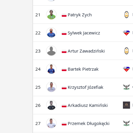
M
21
Patryk Zych
F
22
Sylwek Jacewicz
M
23
Artur Zawadziński
F
24
Bartek Pietrzak
O
25
Krzysztof Józefiak
B
26
Arkadiusz Kamiński
O
27
Przemek Długokęcki