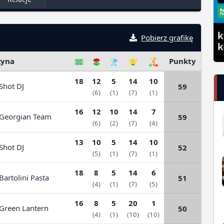
Pobierz grafikę
żyna
Punkty
18
12
5
14
10
hot DJ
59
(6)
(1)
(7)
(1)
16
12
10
14
7
eorgian Team
59
(6)
(2)
(7)
(4)
13
10
5
14
10
hot DJ
52
(5)
(1)
(7)
(1)
18
8
5
14
6
artolini Pasta
51
(4)
(1)
(7)
(5)
16
8
5
20
1
reen Lantern
50
(4)
(1)
(10)
(10)