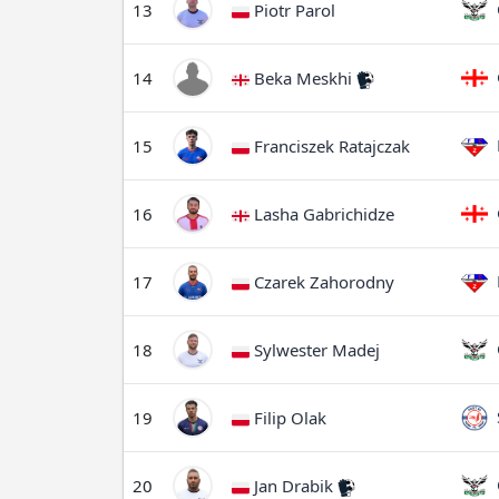
O
13
Piotr Parol
G
14
Beka Meskhi
F
15
Franciszek Ratajczak
G
16
Lasha Gabrichidze
F
17
Czarek Zahorodny
O
18
Sylwester Madej
S
19
Filip Olak
O
20
Jan Drabik