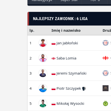
NAJLEPSZY ZAWODNIK : 6 LIGA
lp.
Imię i nazwisko
Dru
S
1
Jan Jabłoński
G
2
Saba Lomia
S
3
Jeremi Szymański
B
4
Piotr Szczypek
G
5
Mikołaj Wysocki