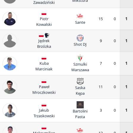
Mikstura
Zawadziński
Piotr
15
0
1
Sante
Kowalski
Jędrek
9
0
1
Shot DJ
Brzózka
Kuba
7
0
1
Szmulki
Marciniak
Warszawa
Paweł
11
0
1
Saska
Mroczkowski
Kępa
Jakub
3
0
1
Bartolini
Trzaskowski
Pasta
Maksymilian
12
0
1