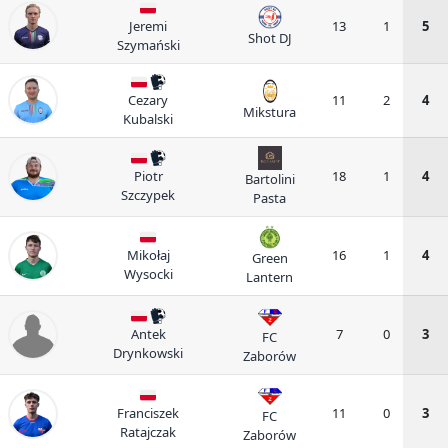
Jeremi
13
1
5
Shot DJ
Szymański
Cezary
11
2
4
Mikstura
Kubalski
Piotr
18
1
4
Bartolini
Szczypek
Pasta
Mikołaj
16
1
4
Green
Wysocki
Lantern
Antek
7
0
3
FC
Drynkowski
Zaborów
Franciszek
11
0
3
FC
Ratajczak
Zaborów