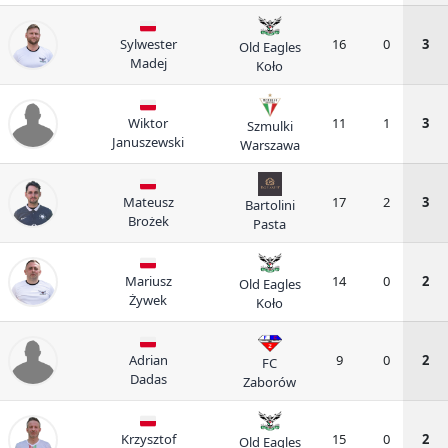
Sylwester
16
0
3
Old Eagles
Madej
Koło
Wiktor
11
1
3
Szmulki
Januszewski
Warszawa
Mateusz
17
2
3
Bartolini
Brożek
Pasta
Mariusz
14
0
2
Old Eagles
Żywek
Koło
Adrian
9
0
2
FC
Dadas
Zaborów
Krzysztof
15
0
2
Old Eagles