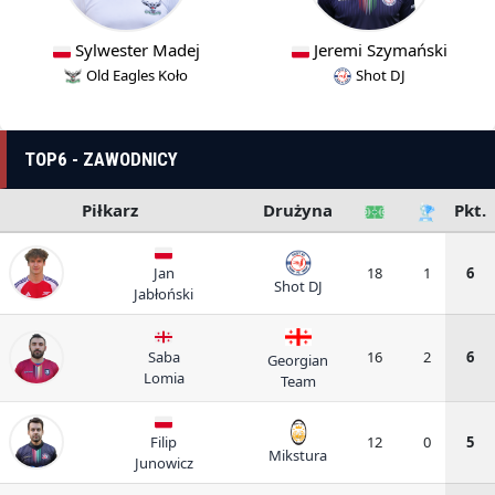
Sylwester Madej
Jeremi Szymański
Old Eagles Koło
Shot DJ
TOP6 - ZAWODNICY
Piłkarz
Drużyna
Pkt.
Jan
18
1
6
Shot DJ
Jabłoński
Saba
16
2
6
Georgian
Lomia
Team
Filip
12
0
5
Mikstura
Junowicz