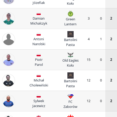
Józefiak
Koło
Damian
3
0
2
Green
Michalczyk
Lantern
Antoni
4
1
2
Bartolini
Narolski
Pasta
Piotr
15
0
2
Old Eagles
Parol
Koło
Michał
12
0
2
Bartolini
Cholewiński
Pasta
Sylwek
12
0
2
FC
Jacewicz
Zaborów