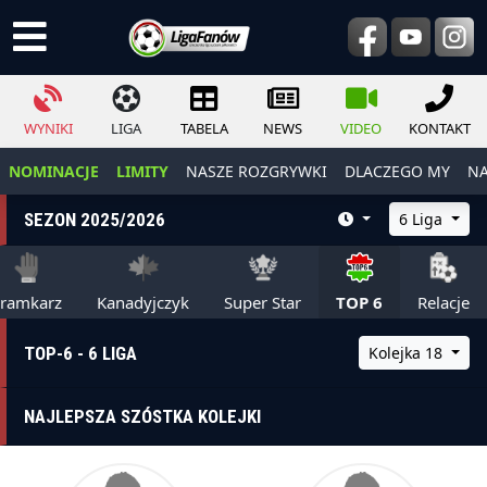
WYNIKI
LIGA
TABELA
NEWS
VIDEO
KONTAKT
NOMINACJE
LIMITY
NASZE ROZGRYWKI
DLACZEGO MY
NA
SEZON 2025/2026
6 Liga
ramkarz
Kanadyjczyk
Super Star
TOP 6
Relacje
TOP-6 - 6 LIGA
Kolejka 18
NAJLEPSZA SZÓSTKA KOLEJKI