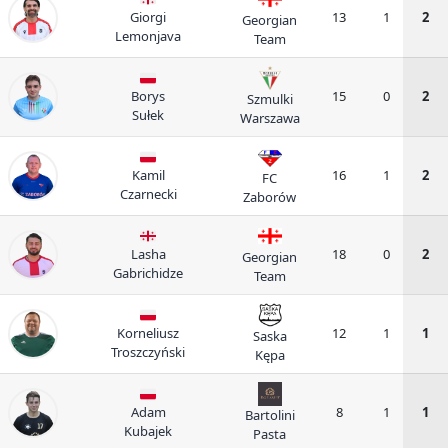
Giorgi
13
1
2
Georgian
Lemonjava
Team
Borys
15
0
2
Szmulki
Sułek
Warszawa
Kamil
16
1
2
FC
Czarnecki
Zaborów
Lasha
18
0
2
Georgian
Gabrichidze
Team
Korneliusz
12
1
1
Saska
Troszczyński
Kępa
Adam
8
1
1
Bartolini
Kubajek
Pasta