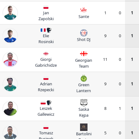
Jan
1
0
1
Sante
Zapolski
Elie
9
0
1
Shot DJ
Rosinski
Giorgi
11
0
1
Georgian
Gabrichidze
Team
Adrian
9
0
1
Green
Rzepecki
Lantern
Leszek
8
1
1
Saska
Gallewicz
Kępa
Tomasz
5
0
1
Bartolini
Rusinek