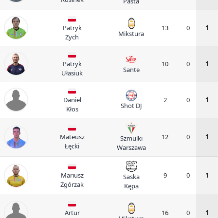
Pasta
Patryk
13
0
1
Mikstura
Zych
Patryk
10
0
1
Sante
Ułasiuk
Daniel
2
0
1
Shot DJ
Kłos
Mateusz
12
0
1
Szmulki
Łęcki
Warszawa
Mariusz
9
0
1
Saska
Zgórzak
Kępa
Artur
16
0
1