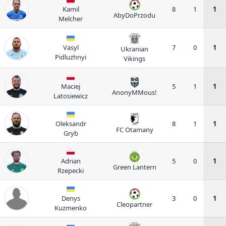
Kamil
8
1
1
AbyDoPrzodu
Melcher
Vasyl
7
0
1
Ukranian
Pidluzhnyi
Vikings
Maciej
5
1
1
AnonyMMous!
Latosiewicz
Oleksandr
8
1
1
FC Otamany
Gryb
Adrian
5
0
1
Green Lantern
Rzepecki
Denys
3
0
1
Cleopartner
Kuzmenko