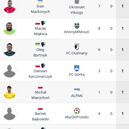
Ivan
7
0
1
Ukranian
Markovych
Vikings
Maciej
8
0
1
AnonyMMous!
Miękina
Oleg
6
0
1
FC Otamany
Bortnyk
Damian
3
0
1
FC Górka
Karczmarczyk
Michał
1
0
1
ALPAN
Wierzchoń
Bartek
4
0
1
AbyDoPrzodu
Bajkowski