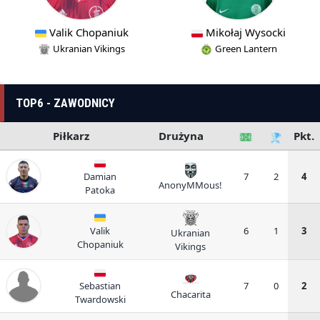
Valik Chopaniuk
Mikołaj Wysocki
Ukranian Vikings
Green Lantern
TOP6 - ZAWODNICY
Piłkarz
Drużyna
Pkt.
Damian
7
2
4
AnonyMMous!
Patoka
Valik
6
1
3
Ukranian
Chopaniuk
Vikings
Sebastian
7
0
2
Chacarita
Twardowski