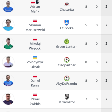
Adrian
8
0
2
Chacarita
Mańk
Szymon
5
0
2
FC Górka
Maruszewski
Mikołaj
8
0
2
Green Lantern
Wysocki
Volodymyr
8
0
2
Cleopartner
Oksak
Daniel
8
0
2
AbyDoPrzodu
Kania
Paweł
7
0
2
Mixamator
Żwirbla