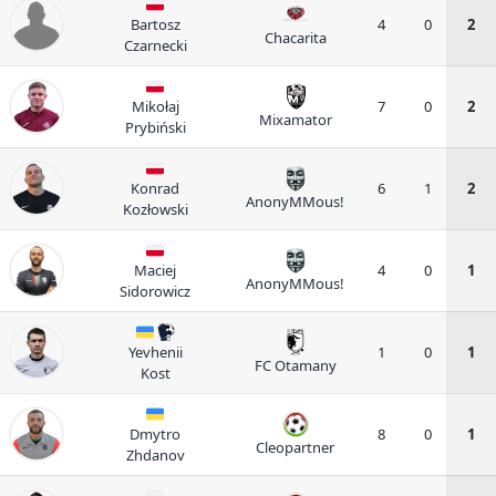
Bartosz
4
0
2
Chacarita
Czarnecki
Mikołaj
7
0
2
Mixamator
Prybiński
Konrad
6
1
2
AnonyMMous!
Kozłowski
Maciej
4
0
1
AnonyMMous!
Sidorowicz
Yevhenii
1
0
1
FC Otamany
Kost
Dmytro
8
0
1
Cleopartner
Zhdanov