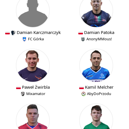
Damian Karczmarczyk
Damian Patoka
FC Górka
AnonyMMous!
Paweł Żwirbla
Kamil Melcher
Mixamator
AbyDoPrzodu