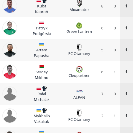
Kuba
8
0
1
Mixamator
Kaproń
Patryk
6
0
1
Green Lantern
Podgórski
Artem
5
0
1
FC Otamany
Papusha
Sergey
6
1
1
Cleopartner
Mikhno
Rafał
7
0
1
ALPAN
Michalak
Mykhailo
2
1
1
FC Otamany
Vakaliuk