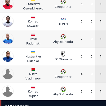
Stanisław
6
0
1
Cleopartner
Oseledchenko
Konrad
5
0
1
ALPAN
Kowalski
Rafał
7
0
1
AbyDoPrzodu
Radomski
Kostiantyn
6
0
1
FC Otamany
Didenko
Nikita
4
0
1
Cleopartner
Vladimirov
Konrad
2
0
1
AbyDoPrzodu
Kupiec