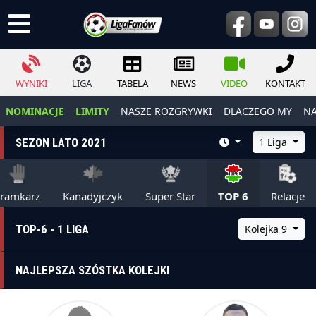
WYNIKI
LIGA
TABELA
NEWS
VIDEO
KONTAKT
NOMINACJE
LIMITY
NASZE ROZGRYWKI
DLACZEGO MY
NA
SEZON LATO 2021
1 Liga
ramkarz
Kanadyjczyk
Super Star
TOP 6
Relacje
TOP-6 - 1 LIGA
Kolejka 9
NAJLEPSZA SZÓSTKA KOLEJKI