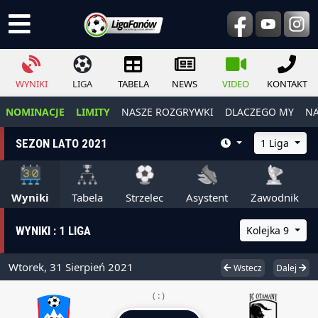
WYNIKI
LIGA
TABELA
NEWS
VIDEO
KONTAKT
NOMINACJE
LIMITY
NASZE ROZGRYWKI
DLACZEGO MY
NA
SEZON LATO 2021
1 Liga
Wyniki
Tabela
Strzelec
Asystent
Zawodnik
WYNIKI : 1 LIGA
Kolejka 9
Wtorek, 31 Sierpień 2021
Wstecz
Dalej
( : )