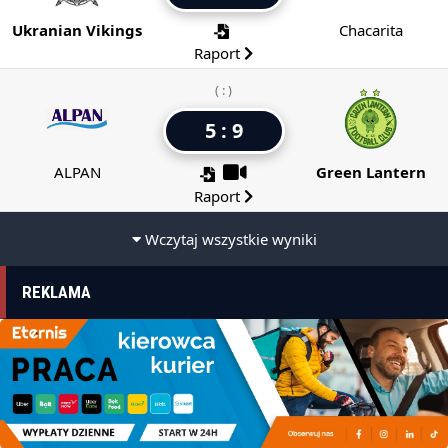
Ukranian Vikings
Chacarita
Raport
( : )
5 : 9
ALPAN
Green Lantern
Raport
Wczytaj wszystkie wyniki
REKLAMA