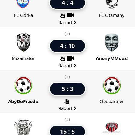
4 : 4
FC Górka
FC Otamany
Raport
( : )
4 : 10
Mixamator
AnonyMMous!
Raport
( : )
5 : 3
AbyDoPrzodu
Cleopartner
Raport
( : )
15 : 5