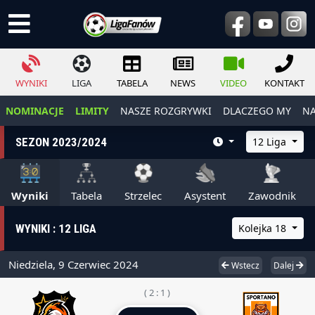
WYNIKI
LIGA
TABELA
NEWS
VIDEO
KONTAKT
NOMINACJE
LIMITY
NASZE ROZGRYWKI
DLACZEGO MY
NA
SEZON 2023/2024
12 Liga
Wyniki
Tabela
Strzelec
Asystent
Zawodnik
WYNIKI : 12 LIGA
Kolejka 18
Niedziela, 9 Czerwiec 2024
Wstecz
Dalej
( 2 : 1 )