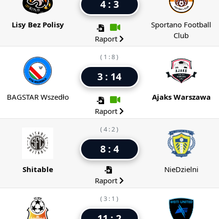
4 : 3
Lisy Bez Polisy
Sportano Football
Club
Raport
( 1 : 8 )
3 : 14
BAGSTAR Wszedło
Ajaks Warszawa
Raport
( 4 : 2 )
8 : 4
Shitable
NieDzielni
Raport
( 3 : 1 )
11 : 2