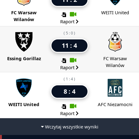
FC Warsaw
WEITI United
Wilanów
Raport
( 5 : 0 )
11 : 4
Essing Gorillaz
FC Warsaw
Wilanów
Raport
( 1 : 4 )
8 : 4
WEITI United
AFC Niezamocni
Raport
Wczytaj wszystkie wyniki