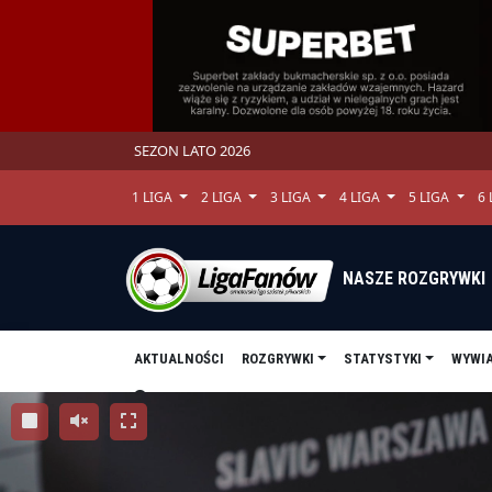
SEZON LATO 2026
1 LIGA
2 LIGA
3 LIGA
4 LIGA
5 LIGA
6
NASZE ROZGRYWKI
AKTUALNOŚCI
ROZGRYWKI
STATYSTYKI
WYWI