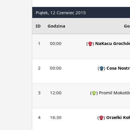
Piątek, 12 Czerwiec 2015
ID
Godzina
Go
1
00:00
(
)
NaKacu Grochó
2
00:00
(
)
Cosa Nost
3
12:00
(
)
Promil Mokot
4
16:30
(
)
Orzełki Ko