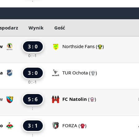
:
spodarz
Wynik
Gość
w
3 : 0
Northside Fans
(
)
0 : -1
ra
3 : 0
TUR Ochota
(
)
0 : -1
ów
5 : 6
FC Natolin
(
)
:
ło
3 : 1
FORZA
(
)
: