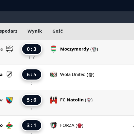
spodarz
Wynik
Gość
pa
0 : 3
Moczymordy
(
)
-1 : 0
a
6 : 5
Wola United
(
)
:
ów
5 : 6
FC Natolin
(
)
:
ło
3 : 1
FORZA
(
)