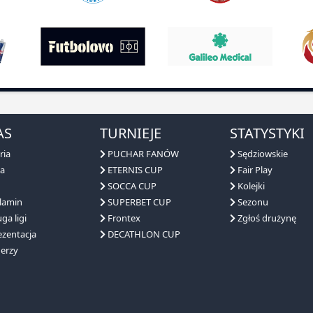
AS
TURNIEJE
STATYSTYKI
ria
PUCHAR FANÓW
Sędziowskie
a
ETERNIS CUP
Fair Play
SOCCA CUP
Kolejki
lamin
SUPERBET CUP
Sezonu
ga ligi
Frontex
Zgłoś drużynę
zentacja
DECATHLON CUP
erzy
?
SPOŁECZNOŚĆ
FANTYP
GOLD TEAM
KONTAKT
API