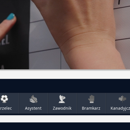
trzelec
Asystent
Zawodnik
Bramkarz
Kanadyjc