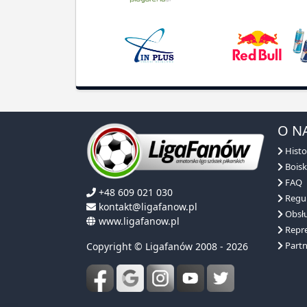
O N
Histo
Boisk
FAQ
+48 609 021 030
Regu
kontakt@ligafanow.pl
Obsłu
www.ligafanow.pl
Repre
Partn
Copyright © Ligafanów 2008 - 2026
NASZA OFERTA
NASZE ROZGRYWKI
DLACZEGO MY