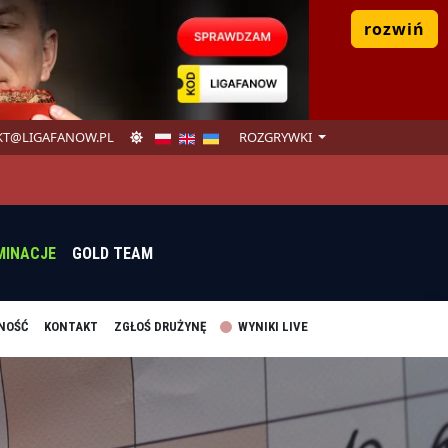
rozwiń
T@LIGAFANOW.PL
ROZGRYWKI
MINACJE
GOLD TEAM
NOŚĆ
KONTAKT
ZGŁOŚ DRUŻYNĘ
WYNIKI LIVE