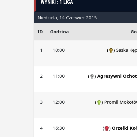
WYNIKI : 1 LIGA
Niedziela, 14 Czerwiec 2015
ID
Godzina
Go
1
10:00
(
)
Saska Kę
2
11:00
(
)
Agresywni Ochot
3
12:00
(
)
Promil Mokot
4
16:30
(
)
Orzełki Ko