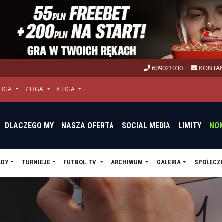
609021030
KONTAK
 LIGA
7 LIGA
8 LIGA
DLACZEGO MY
NASZA OFERTA
SOCIAL MEDIA
LIMITY
NO
ADY
TURNIEJE
FUTBOL.TV
ARCHIWUM
GALERIA
SPOŁECZ