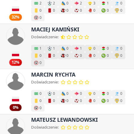
2
2
0
2
3
1
0
0
0
0
0
0
0
0
32%
0
MACIEJ KAMIŃSKI
Doświadczenie:
1
1
0
1
0
0
0
0
0
0
0
0
0
0
12%
0
MARCIN RYCHTA
Doświadczenie:
0
0
0
0
0
0
0
0
0
0
0
0
0
0
0%
0
MATEUSZ LEWANDOWSKI
Doświadczenie: