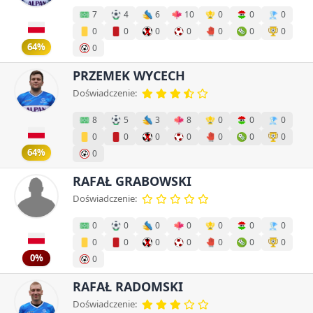
7
4
6
10
0
0
0
0
0
0
0
0
0
0
64%
0
PRZEMEK WYCECH
Doświadczenie:
8
5
3
8
0
0
0
0
0
0
0
0
0
0
64%
0
RAFAŁ GRABOWSKI
Doświadczenie:
0
0
0
0
0
0
0
0
0
0
0
0
0
0
0%
0
RAFAŁ RADOMSKI
Doświadczenie: