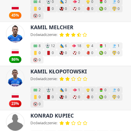
4
0
2
2
0
0
0
0
0
0
0
0
0
0
45%
0
KAMIL MELCHER
Doświadczenie:
8
12
6
18
4
1
1
0
0
0
0
0
0
0
86%
0
KAMIL KŁOPOTOWSKI
Doświadczenie:
2
1
0
1
0
0
0
0
0
0
0
0
0
0
23%
0
KONRAD KUPIEC
Doświadczenie: