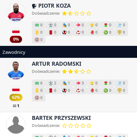
PIOTR KOZA
Doświadczenie:
0
0
0
0
0
0
0
0
0
0
0
0
0
0
0%
0
Zawodnicy
ARTUR RADOMSKI
Doświadczenie:
6
2
1
3
0
0
0
0
0
0
0
0
0
0
62%
0
1
BARTEK PRZYSZEWSKI
Doświadczenie: