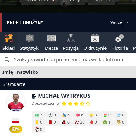
PROFIL DRUŻYNY
Więcej
Skład
Statystyki
Mecze
Pozycja
O drużynie
Historia
R
Imię i nazwisko
Bramkarze
MICHAŁ WYTRYKUS
Doświadczenie:
7
0
6
6
3
0
0
0
0
0
26
0
1
0
63%
0