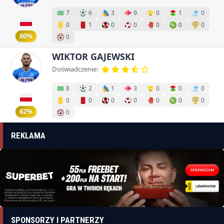
7
6
3
9
0
1
0
0
1
0
0
0
0
0
60%
0
WIKTOR GAJEWSKI
Doświadczenie:
8
2
1
3
0
0
0
0
0
0
0
0
0
0
62%
0
REKLAMA
SPONSORZY I PARTNERZY