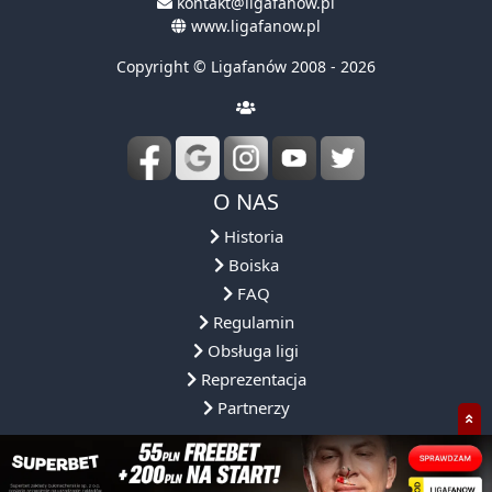
kontakt@ligafanow.pl
www.ligafanow.pl
Copyright © Ligafanów 2008 - 2026
O NAS
Historia
Boiska
FAQ
Regulamin
Obsługa ligi
Reprezentacja
Partnerzy
NASZA OFERTA
NASZE ROZGRYWKI
DLACZEGO MY?
SPOŁECZNOŚ