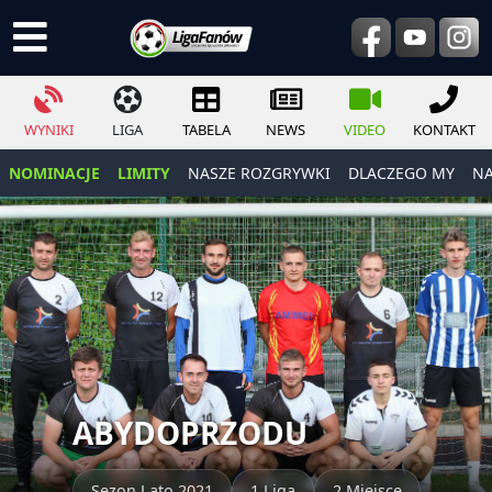
WYNIKI
LIGA
TABELA
NEWS
VIDEO
KONTAKT
NOMINACJE
LIMITY
NASZE ROZGRYWKI
DLACZEGO MY
NA
ABYDOPRZODU
Sezon Lato 2021
1 Liga
2 Miejsce