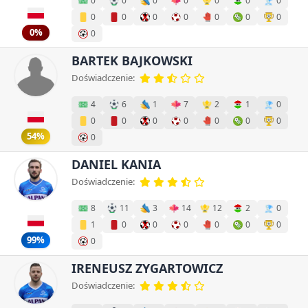
0
0
0
0
0
0
0
0
0
0
0
0
0
0
0%
0
BARTEK BAJKOWSKI
Doświadczenie:
4
6
1
7
2
1
0
0
0
0
0
0
0
0
54%
0
DANIEL KANIA
Doświadczenie:
8
11
3
14
12
2
0
1
0
0
0
0
0
0
99%
0
IRENEUSZ ZYGARTOWICZ
Doświadczenie: