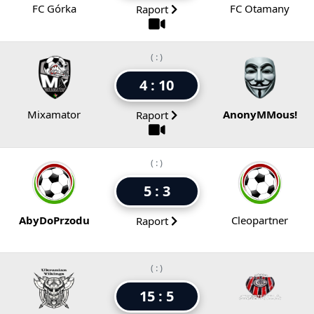
FC Górka
FC Otamany
Raport
( : )
4 : 10
Mixamator
AnonyMMous!
Raport
( : )
5 : 3
AbyDoPrzodu
Cleopartner
Raport
( : )
15 : 5