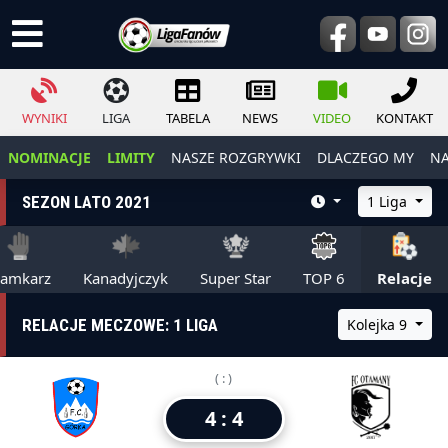
WYNIKI
LIGA
TABELA
NEWS
VIDEO
KONTAKT
NOMINACJE
LIMITY
NASZE ROZGRYWKI
DLACZEGO MY
NA
SEZON LATO 2021
1 Liga
ramkarz
Kanadyjczyk
Super Star
TOP 6
Relacje
RELACJE MECZOWE: 1 LIGA
Kolejka 9
( : )
4 : 4