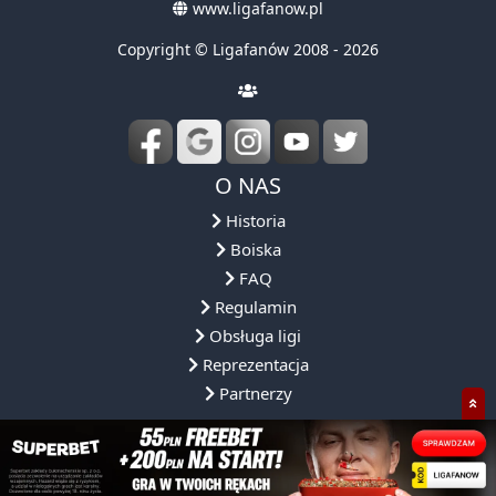
www.ligafanow.pl
Copyright © Ligafanów 2008 - 2026
O NAS
Historia
Boiska
FAQ
Regulamin
Obsługa ligi
Reprezentacja
Partnerzy
NASZA OFERTA
NASZE ROZGRYWKI
DLACZEGO MY?
SPOŁECZNOŚ