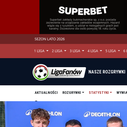
SEZON LATO 2026
1 LIGA
2 LIGA
3 LIGA
4 LIGA
5 LIGA
6
NASZE ROZGRYWKI
AKTUALNOŚCI
ROZGRYWKI
STATYSTYKI
WYWI