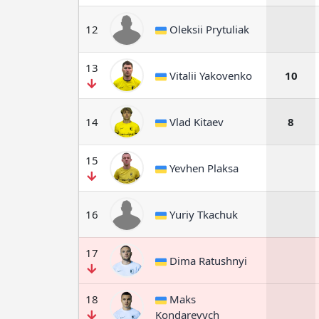
12
Oleksii Prytuliak
13
Vitalii Yakovenko
10
14
Vlad Kitaev
8
15
Yevhen Plaksa
16
Yuriy Tkachuk
17
Dima Ratushnyi
18
Maks
Kondarevych