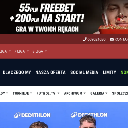
609021030
KONTAK
 LIGA
7 LIGA
8 LIGA
DLACZEGO MY
NASZA OFERTA
SOCIAL MEDIA
LIMITY
NO
ADY
TURNIEJE
FUTBOL.TV
ARCHIWUM
GALERIA
SPOŁECZ