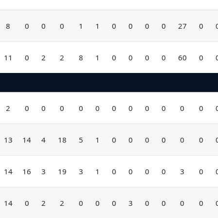
8
0
0
0
1
1
0
0
0
0
27
0
11
0
2
2
8
1
0
0
0
0
60
0
2
0
0
0
0
0
0
0
0
0
0
0
13
14
4
18
5
1
0
0
0
0
0
0
14
16
3
19
3
1
0
0
0
0
3
0
14
0
2
2
0
0
0
3
0
0
0
0