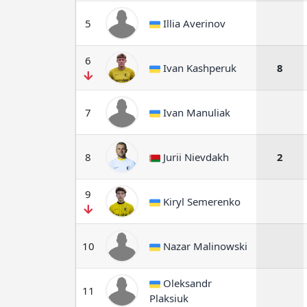
5
Illia Averinov
6
Ivan Kashperuk
8
7
Ivan Manuliak
8
Jurii Nievdakh
2
9
Kiryl Semerenko
10
Nazar Malinowski
Oleksandr
11
Plaksiuk