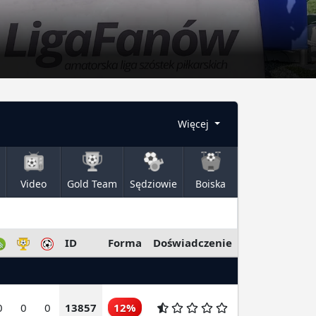
Więcej
Video
Gold Team
Sędziowie
Boiska
ID
Forma
Doświadczenie
0
0
0
13857
12%