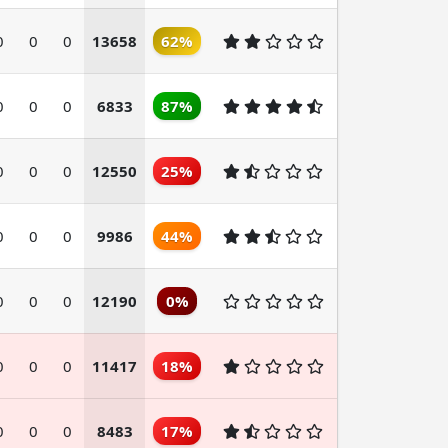
0
0
0
13658
62%
0
0
0
6833
87%
0
0
0
12550
25%
0
0
0
9986
44%
0
0
0
12190
0%
0
0
0
11417
18%
0
0
0
8483
17%