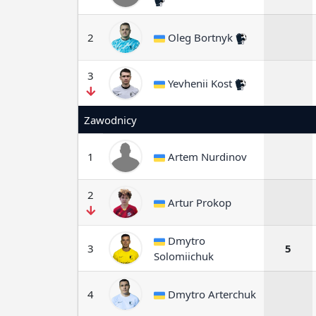
2
Oleg Bortnyk
3
Yevhenii Kost
Zawodnicy
1
Artem Nurdinov
2
Artur Prokop
Dmytro
3
5
Solomiichuk
4
Dmytro Arterchuk