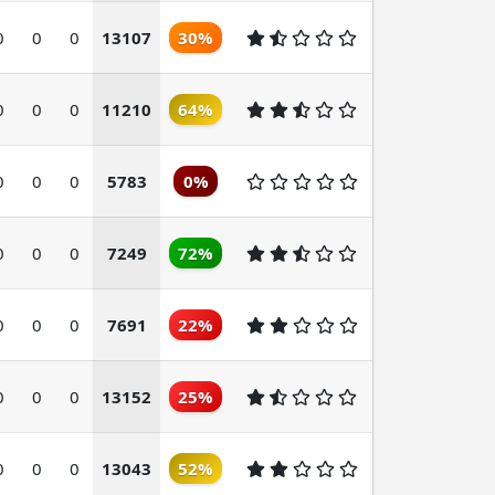
0
0
0
13107
30%
0
0
0
11210
64%
0
0
0
5783
0%
0
0
0
7249
72%
0
0
0
7691
22%
0
0
0
13152
25%
0
0
0
13043
52%