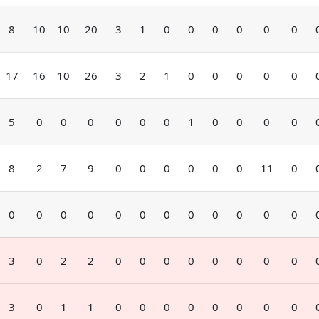
8
10
10
20
3
1
0
0
0
0
0
0
17
16
10
26
3
2
1
0
0
0
0
0
5
0
0
0
0
0
0
1
0
0
0
0
8
2
7
9
0
0
0
0
0
0
11
0
0
0
0
0
0
0
0
0
0
0
0
0
3
0
2
2
0
0
0
0
0
0
0
0
3
0
1
1
0
0
0
0
0
0
0
0