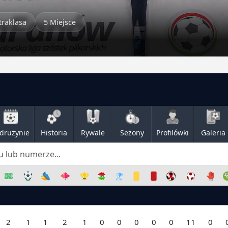
traklasa
5 Miejsce
drużynie
Historia
Rywale
Sezony
Profilówki
Galeria
2
1
1
2
1
0
0
0
0
0
11
0