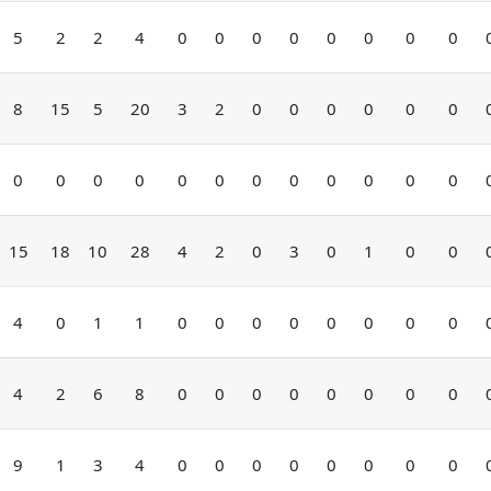
5
2
2
4
0
0
0
0
0
0
0
0
8
15
5
20
3
2
0
0
0
0
0
0
0
0
0
0
0
0
0
0
0
0
0
0
15
18
10
28
4
2
0
3
0
1
0
0
4
0
1
1
0
0
0
0
0
0
0
0
4
2
6
8
0
0
0
0
0
0
0
0
9
1
3
4
0
0
0
0
0
0
0
0