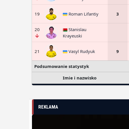
19
Roman Lifantiy
3
20
Stanislau
Krayeuski
21
Vasyl Rudyuk
9
Podsumowanie statystyk
Imie i nazwisko
REKLAMA