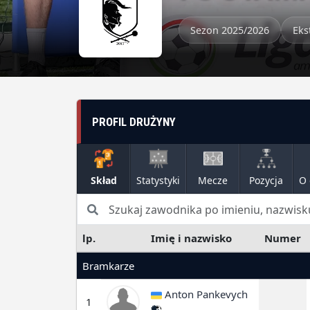
Sezon 2025/2026
Eks
PROFIL DRUŻYNY
Skład
Statystyki
Mecze
Pozycja
O 
lp.
Imię i nazwisko
Numer
Bramkarze
Anton Pankevych
1