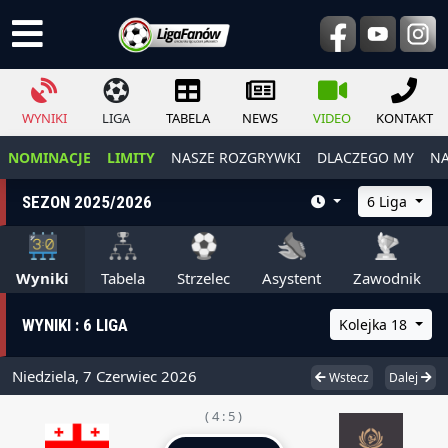
WYNIKI
LIGA
TABELA
NEWS
VIDEO
KONTAKT
NOMINACJE
LIMITY
NASZE ROZGRYWKI
DLACZEGO MY
NA
SEZON 2025/2026
6 Liga
Wyniki
Tabela
Strzelec
Asystent
Zawodnik
WYNIKI : 6 LIGA
Kolejka 18
Niedziela, 7 Czerwiec 2026
Wstecz
Dalej
( 4 : 5 )