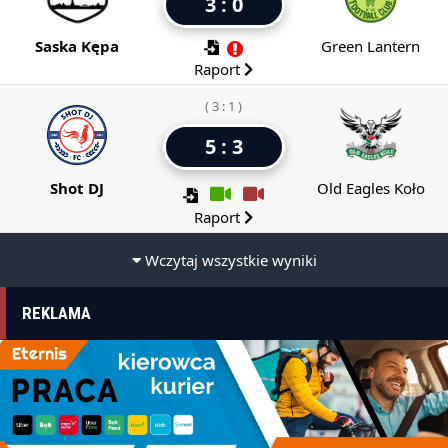
3 : 0
Saska Kępa
Green Lantern
Raport
( 3 : 1 )
5 : 3
Shot DJ
Old Eagles Koło
Raport
Wczytaj wszystkie wyniki
REKLAMA