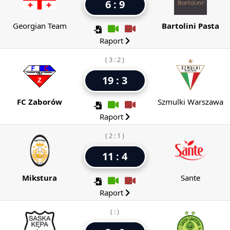
6 : 9
Georgian Team
Bartolini Pasta
Raport
( 3 : 2 )
19 : 3
FC Zaborów
Szmulki Warszawa
Raport
( 2 : 1 )
11 : 4
Mikstura
Sante
Raport
( : )