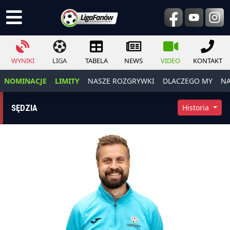
WYNIKI
LIGA
TABELA
NEWS
VIDEO
KONTAKT
NOMINACJE
LIMITY
NASZE ROZGRYWKI
DLACZEGO MY
NA
SĘDZIA
Historia