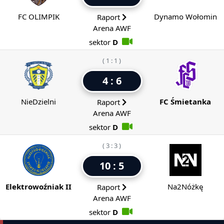
FC OLIMPIK
Dynamo Wołomin
Raport
Arena AWF
sektor
D
( 1 : 1 )
4 : 6
NieDzielni
FC Śmietanka
Raport
Arena AWF
sektor
D
( 3 : 3 )
10 : 5
Elektrowoźniak II
Na2Nóżkę
Raport
Arena AWF
sektor
D