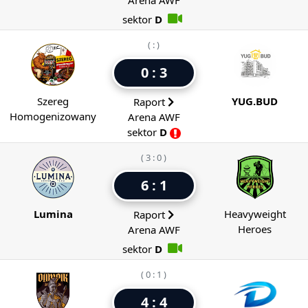
Arena AWF
sektor
D
( : )
0 : 3
Szereg
YUG.BUD
Raport
Homogenizowany
Arena AWF
sektor
D
( 3 : 0 )
6 : 1
Lumina
Heavyweight
Raport
Heroes
Arena AWF
sektor
D
( 0 : 1 )
4 : 4