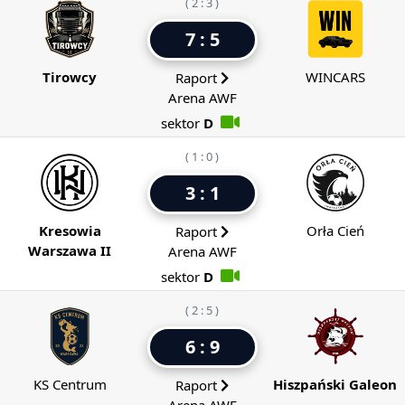
( 2 : 3 )
7 : 5
Tirowcy
WINCARS
Raport
Arena AWF
sektor
D
( 1 : 0 )
3 : 1
Kresowia
Orła Cień
Raport
Warszawa II
Arena AWF
sektor
D
( 2 : 5 )
6 : 9
KS Centrum
Hiszpański Galeon
Raport