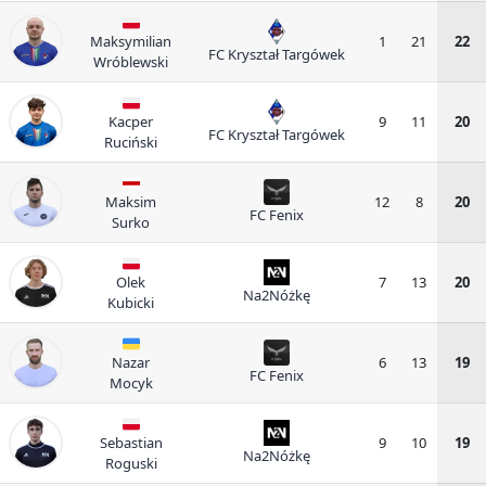
Maksymilian
1
21
22
FC Kryształ Targówek
Wróblewski
Kacper
9
11
20
FC Kryształ Targówek
Ruciński
Maksim
12
8
20
FC Fenix
Surko
Olek
7
13
20
Na2Nóżkę
Kubicki
Nazar
6
13
19
FC Fenix
Mocyk
Sebastian
9
10
19
Na2Nóżkę
Roguski