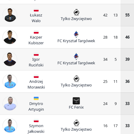
Łukasz
42
13
55
Tylko Zwycięstwo
Walo
Kacper
28
18
46
FC Kryształ Targówek
Kubiszer
Igor
34
5
39
FC Kryształ Targówek
Ruciński
Andrzej
25
11
36
Tylko Zwycięstwo
Morawski
Dmytro
24
9
33
FC Fenix
Artyugin
Szymon
16
17
33
Tylko Zwycięstwo
Jałkowski