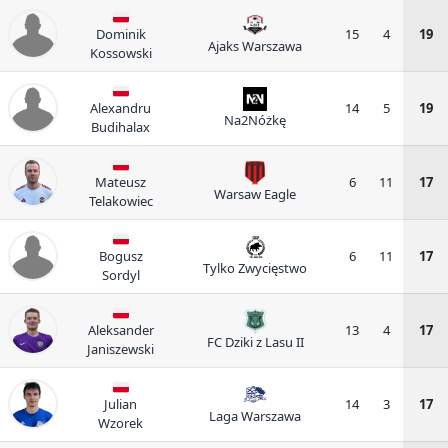
Dominik
15
4
19
Ajaks Warszawa
Kossowski
Alexandru
14
5
19
Na2Nóżkę
Budihalax
Mateusz
6
11
17
Warsaw Eagle
Telakowiec
Bogusz
6
11
17
Tylko Zwycięstwo
Sordyl
Aleksander
13
4
17
FC Dziki z Lasu II
Janiszewski
Julian
14
3
17
Laga Warszawa
Wzorek