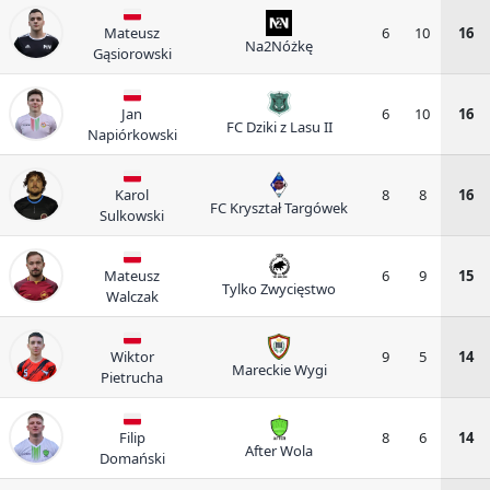
Mateusz
6
10
16
Na2Nóżkę
Gąsiorowski
Jan
6
10
16
FC Dziki z Lasu II
Napiórkowski
Karol
8
8
16
FC Kryształ Targówek
Sulkowski
Mateusz
6
9
15
Tylko Zwycięstwo
Walczak
Wiktor
9
5
14
Mareckie Wygi
Pietrucha
Filip
8
6
14
After Wola
Domański