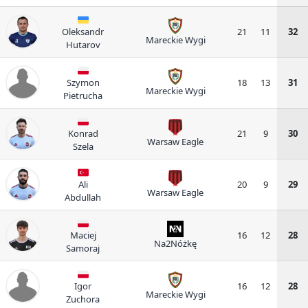
Oleksandr
21
11
32
Mareckie Wygi
Hutarov
Szymon
18
13
31
Mareckie Wygi
Pietrucha
Konrad
21
9
30
Warsaw Eagle
Szela
Ali
20
9
29
Warsaw Eagle
Abdullah
Maciej
16
12
28
Na2Nóżkę
Samoraj
Igor
16
12
28
Mareckie Wygi
Zuchora