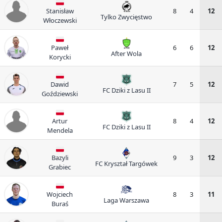
Stanisław
8
4
12
Tylko Zwycięstwo
Włoczewski
Paweł
6
6
12
After Wola
Korycki
Dawid
7
5
12
FC Dziki z Lasu II
Goździewski
Artur
8
4
12
FC Dziki z Lasu II
Mendela
Bazyli
9
3
12
FC Kryształ Targówek
Grabiec
Wojciech
8
3
11
Laga Warszawa
Buraś