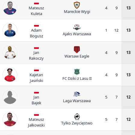
Mateusz
4
9
13
Mareckie Wygi
Kuleta
Adam
1
12
13
Ajaks Warszawa
Bogusz
Jan
4
9
13
Warsaw Eagle
Rakoczy
Kajetan
4
9
13
FC Dziki z Lasu II
Jasiński
Jan
5
7
12
Laga Warszawa
Bajek
Mateusz
5
7
12
Tylko Zwycięstwo
Jałkowski