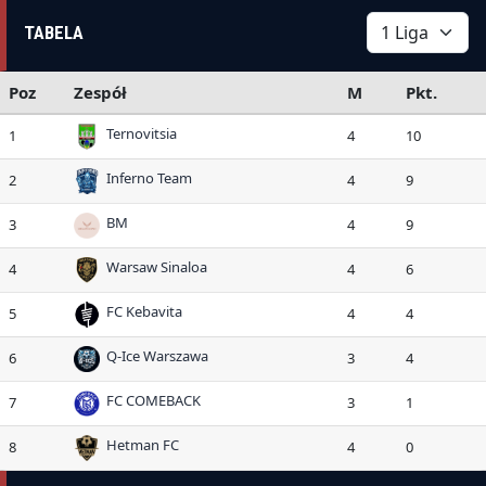
TABELA
Poz
Zespół
M
Pkt.
Ternovitsia
1
4
10
Inferno Team
2
4
9
BM
3
4
9
Warsaw Sinaloa
4
4
6
FC Kebavita
5
4
4
Q-Ice Warszawa
6
3
4
FC COMEBACK
7
3
1
Hetman FC
8
4
0