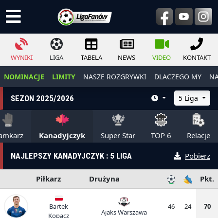
WYNIKI
LIGA
TABELA
NEWS
VIDEO
KONTAKT
NOMINACJE
LIMITY
NASZE ROZGRYWKI
DLACZEGO MY
NA
SEZON 2025/2026
5 Liga
amkarz
Kanadyjczyk
Super Star
TOP 6
Relacje
NAJLEPSZY KANADYJCZYK : 5 LIGA
Pobierz
Piłkarz
Drużyna
Pkt.
Bartek
46
24
70
Ajaks Warszawa
Kopacz