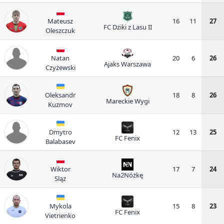
Mateusz
16
11
27
FC Dziki z Lasu II
Oleszczuk
Natan
20
6
26
Ajaks Warszawa
Czyżewski
Oleksandr
18
8
26
Mareckie Wygi
Kuzmov
Dmytro
12
13
25
FC Fenix
Balabasev
Wiktor
17
7
24
Na2Nóżkę
Sląz
Mykola
15
8
23
FC Fenix
Vietrienko