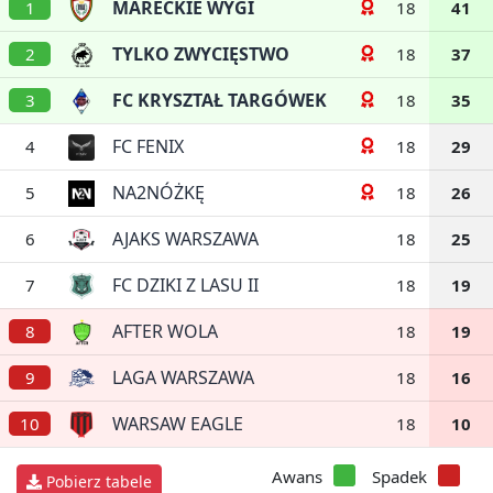
MARECKIE WYGI
1
18
41
TYLKO ZWYCIĘSTWO
2
18
37
FC KRYSZTAŁ TARGÓWEK
3
18
35
FC FENIX
4
18
29
NA2NÓŻKĘ
5
18
26
AJAKS WARSZAWA
6
18
25
FC DZIKI Z LASU II
7
18
19
AFTER WOLA
8
18
19
LAGA WARSZAWA
9
18
16
WARSAW EAGLE
10
18
10
Awans
Spadek
Pobierz tabele