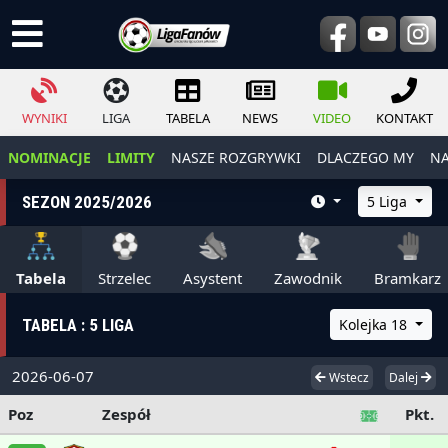
WYNIKI
LIGA
TABELA
NEWS
VIDEO
KONTAKT
NOMINACJE
LIMITY
NASZE ROZGRYWKI
DLACZEGO MY
NA
SEZON 2025/2026
5 Liga
Tabela
Strzelec
Asystent
Zawodnik
Bramkarz
TABELA : 5 LIGA
Kolejka 18
2026-06-07
Wstecz
Dalej
Poz
Zespół
Pkt.