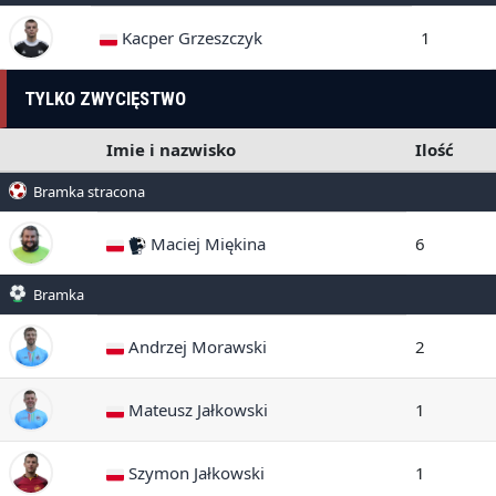
Kacper Grzeszczyk
1
TYLKO ZWYCIĘSTWO
Imie i nazwisko
Ilość
Bramka stracona
Maciej Miękina
6
Bramka
Andrzej Morawski
2
Mateusz Jałkowski
1
Szymon Jałkowski
1