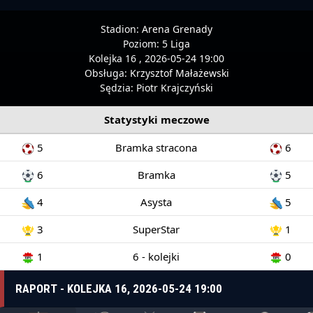
Stadion:
Arena Grenady
Poziom:
5 Liga
Kolejka 16 , 2026-05-24 19:00
Obsługa:
Krzysztof Małażewski
Sędzia:
Piotr Krajczyński
Statystyki meczowe
5
Bramka stracona
6
6
Bramka
5
4
Asysta
5
3
SuperStar
1
1
6 - kolejki
0
RAPORT - KOLEJKA 16, 2026-05-24 19:00