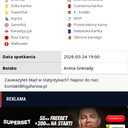
Żółta kartka
Czerwona kartka
SuperStar
6 - kolejki
Asysta
MVP
Samobój
Przestrzelony karny
Kanadyjczyk
Niebieska Kartka
Rzut karny
Obrona karnego
Walkower
Data spotkania
2026-05-24 19:00
Boisko
Arena Grenady
Zauważyłeś błąd w statystykach? Napisz do nas:
kontakt@ligafanow.pl
REKLAMA