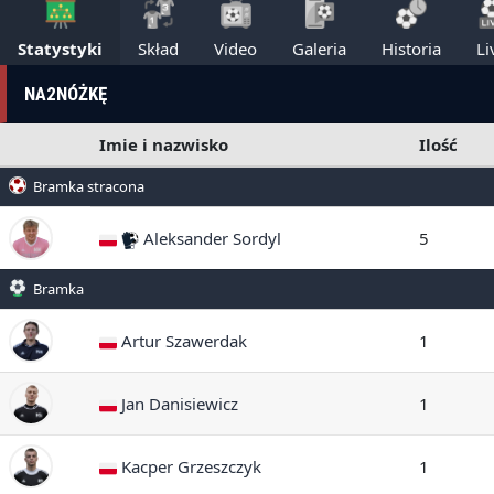
Statystyki
Skład
Video
Galeria
Historia
Li
NA2NÓŻKĘ
Imie i nazwisko
Ilość
Bramka stracona
Aleksander Sordyl
5
Bramka
Artur Szawerdak
1
Jan Danisiewicz
1
Kacper Grzeszczyk
1