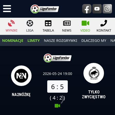
WYNIKI
LIGA
TABELA
NEWS
VIDEO
KONTAKT
NOMINACJE
LIMITY
NASZE ROZGRYWKI
DLACZEGO MY
NA
2026-05-24 19:00
6 : 5
TYLKO
NA2NÓŻKĘ
( 4 : 2 )
ZWYCIĘSTWO