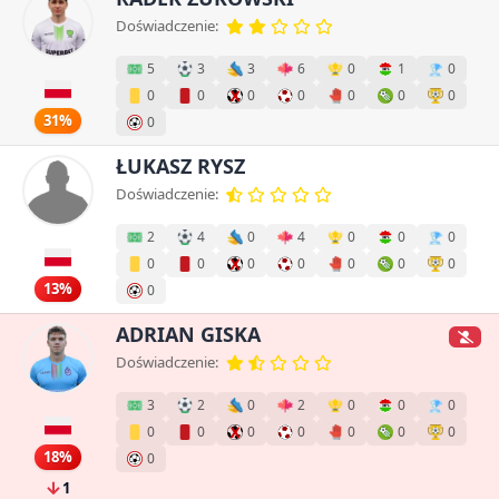
Doświadczenie:
5
3
3
6
0
1
0
0
0
0
0
0
0
0
31%
0
ŁUKASZ RYSZ
Doświadczenie:
2
4
0
4
0
0
0
0
0
0
0
0
0
0
13%
0
ADRIAN GISKA
Doświadczenie:
3
2
0
2
0
0
0
0
0
0
0
0
0
0
18%
0
1