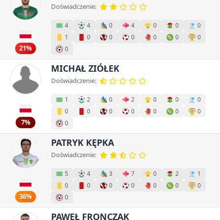
Doświadczenie:
4
4
0
4
0
0
0
1
0
0
0
0
0
0
21%
0
MICHAŁ ZIÓŁEK
Doświadczenie:
1
2
0
2
0
0
0
0
0
0
0
0
0
0
7%
0
PATRYK KĘPKA
Doświadczenie:
5
4
3
7
0
2
1
0
0
0
0
0
0
0
36%
0
PAWEŁ FRONCZAK