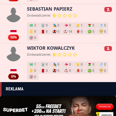
SEBASTIAN PAPIERZ
Doświadczenie:
3
0
0
0
1
0
0
0
0
0
14
0
0
0
16%
0
WIKTOR KOWALCZYK
Doświadczenie:
1
0
0
0
0
0
0
0
0
0
0
0
0
0
6%
0
REKLAMA