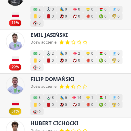
2
0
0
0
0
0
0
0
0
0
0
0
0
0
11%
0
EMIL JASIŃSKI
Doświadczenie:
5
2
0
2
0
0
0
0
0
0
0
0
0
0
29%
0
FILIP DOMAŃSKI
Doświadczenie:
8
8
6
14
1
1
0
0
0
0
8
0
0
0
51%
0
HUBERT CICHOCKI
Doświadczenie: