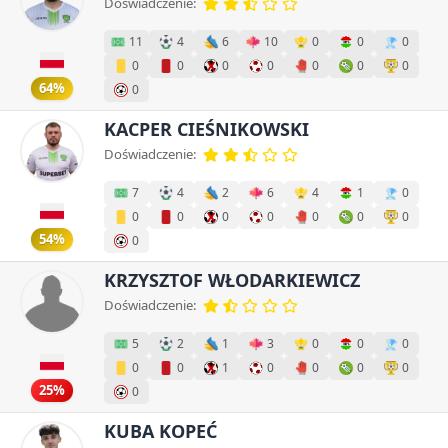
Doświadczenie:
11
4
6
10
0
0
0
0
0
0
0
0
0
0
64%
0
KACPER CIEŚNIKOWSKI
Doświadczenie:
7
4
2
6
4
1
0
0
0
0
0
0
0
0
54%
0
KRZYSZTOF WŁODARKIEWICZ
Doświadczenie:
5
2
1
3
0
0
0
0
0
1
0
0
0
0
25%
0
KUBA KOPEĆ