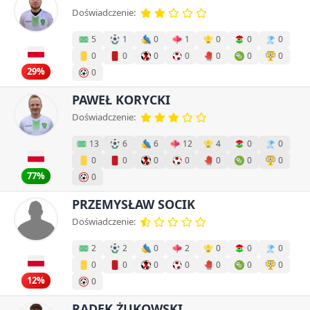
Doświadczenie:
5
1
0
1
0
0
0
0
0
0
0
0
0
0
29%
0
PAWEŁ KORYCKI
Doświadczenie:
13
6
6
12
4
0
0
0
0
0
0
0
0
0
77%
0
PRZEMYSŁAW SOCIK
Doświadczenie:
2
2
0
2
0
0
0
0
0
0
0
0
0
0
12%
0
RADEK ŻUKOWSKI