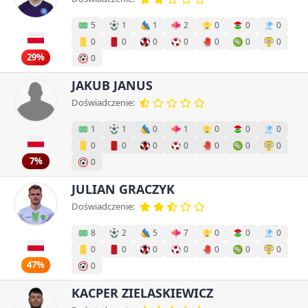
5
1
1
2
0
0
0
0
0
0
0
0
0
0
29%
0
JAKUB JANUS
Doświadczenie:
1
1
0
1
0
0
0
0
0
0
0
0
0
0
7%
0
JULIAN GRACZYK
Doświadczenie:
8
2
5
7
0
0
0
0
0
0
0
0
0
0
47%
0
KACPER ZIELASKIEWICZ