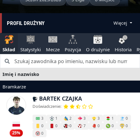
PROFIL DRUŻYNY
Więcej
Skład
Statystyki
Mecze
Pozycja
O drużynie
Historia
R
Imię i nazwisko
Bramkarze
BARTEK CZAJKA
Doświadczenie:
3
1
2
3
3
1
0
0
0
0
7
0
0
0
25%
0