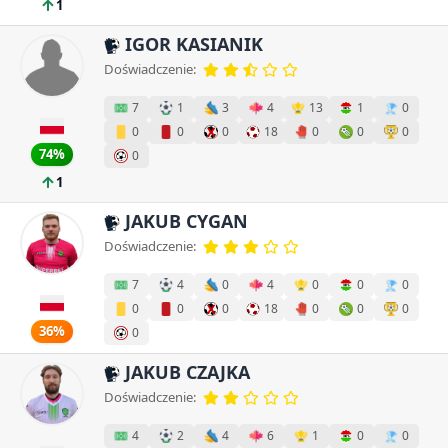
1
IGOR KASIANIK
Doświadczenie:
7
1
3
4
13
1
0
0
0
0
18
0
0
0
74%
0
1
JAKUB CYGAN
Doświadczenie:
7
4
0
4
0
0
0
0
0
0
18
0
0
0
36%
0
JAKUB CZAJKA
Doświadczenie:
4
2
4
6
1
0
0