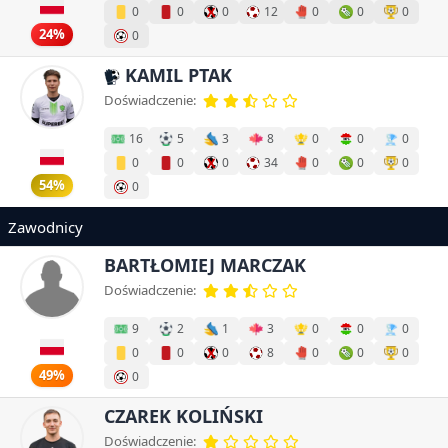
0
0
0
12
0
0
0
24%
0
KAMIL PTAK
Doświadczenie:
16
5
3
8
0
0
0
0
0
0
34
0
0
0
54%
0
Zawodnicy
BARTŁOMIEJ MARCZAK
Doświadczenie:
9
2
1
3
0
0
0
0
0
0
8
0
0
0
49%
0
CZAREK KOLIŃSKI
Doświadczenie: