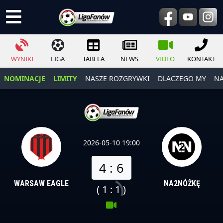
WYNIKI
LIGA
TABELA
NEWS
VIDEO
KONTAKT
NOMINACJE
LIMITY
NASZE ROZGRYWKI
DLACZEGO MY
NA
2026-05-10 19:00
4 : 6
WARSAW EAGLE
NA2NÓŻKĘ
( 1 : 1 )