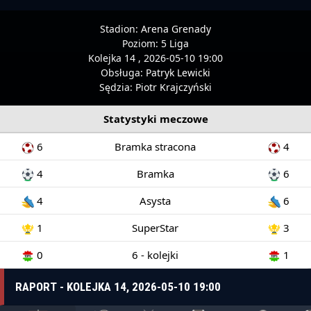
Stadion:
Arena Grenady
Poziom:
5 Liga
Kolejka 14 , 2026-05-10 19:00
Obsługa:
Patryk Lewicki
Sędzia:
Piotr Krajczyński
Statystyki meczowe
6
Bramka stracona
4
4
Bramka
6
4
Asysta
6
1
SuperStar
3
0
6 - kolejki
1
RAPORT - KOLEJKA 14, 2026-05-10 19:00