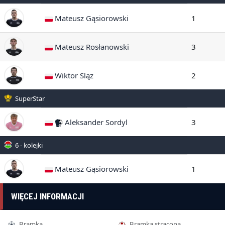
Mateusz Gąsiorowski
1
Mateusz Rosłanowski
3
Wiktor Sląz
2
SuperStar
Aleksander Sordyl
3
6 - kolejki
Mateusz Gąsiorowski
1
WIĘCEJ INFORMACJI
Bramka
Bramka stracona