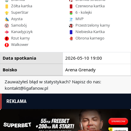
Żółta kartka
Czerwona kartka
SuperStar
6 - kolejki
Asysta
MVP
Samobój
Przestrzelony karny
Kanadyjczyk
Niebieska Kartka
Rzut karny
Obrona karnego
Walkower
Data spotkania
2026-05-10 19:00
Boisko
Arena Grenady
Zauważyłeś błąd w statystykach? Napisz do nas:
kontakt@ligafanow.pl
REKLAMA