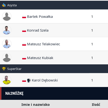
Asysta
Bartek Powałka
1
Konrad Szela
1
Mateusz Telakowiec
1
Mateusz Kubiak
1
SuperStar
Karol Dębowski
1
NA2NÓŻKĘ
Imie i nazwisko
Ilość