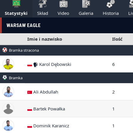
Statystyki
Skład
Video
Galeria
Historia
Li
WARSAW EAGLE
Imie i nazwisko
Ilość
Bramka stracona
Karol Dębowski
6
Bramka
Ali Abdullah
2
Bartek Powałka
1
Dominik Karanicz
1