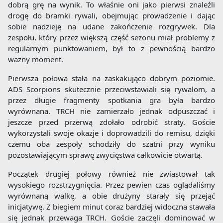
dobrą grę na wynik. To właśnie oni jako pierwsi znaleźli
drogę do bramki rywali, obejmując prowadzenie i dając
sobie nadzieję na udane zakończenie rozgrywek. Dla
zespołu, który przez większą część sezonu miał problemy z
regularnym punktowaniem, był to z pewnością bardzo
ważny moment.
Pierwsza połowa stała na zaskakująco dobrym poziomie.
ADS Scorpions skutecznie przeciwstawiali się rywalom, a
przez długie fragmenty spotkania gra była bardzo
wyrównana. TRCH nie zamierzało jednak odpuszczać i
jeszcze przed przerwą zdołało odrobić straty. Goście
wykorzystali swoje okazje i doprowadzili do remisu, dzięki
czemu oba zespoły schodziły do szatni przy wyniku
pozostawiającym sprawę zwycięstwa całkowicie otwartą.
Początek drugiej połowy również nie zwiastował tak
wysokiego rozstrzygnięcia. Przez pewien czas oglądaliśmy
wyrównaną walkę, a obie drużyny starały się przejąć
inicjatywę. Z biegiem minut coraz bardziej widoczna stawała
się jednak przewaga TRCH. Goście zaczęli dominować w