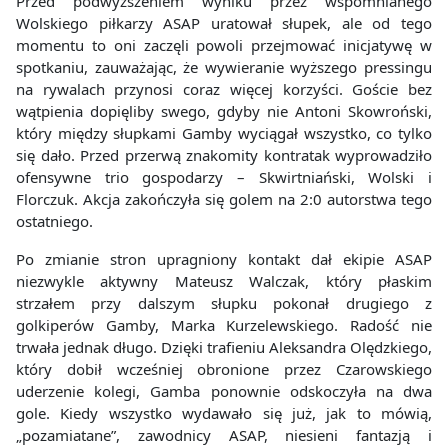
Przed podwyższeniem wyniku przez wspomnianego
Wolskiego piłkarzy ASAP uratował słupek, ale od tego
momentu to oni zaczęli powoli przejmować inicjatywę w
spotkaniu, zauważając, że wywieranie wyższego pressingu
na rywalach przynosi coraz więcej korzyści. Goście bez
wątpienia dopięliby swego, gdyby nie Antoni Skowroński,
który między słupkami Gamby wyciągał wszystko, co tylko
się dało. Przed przerwą znakomity kontratak wyprowadziło
ofensywne trio gospodarzy – Skwirtniański, Wolski i
Florczuk. Akcja zakończyła się golem na 2:0 autorstwa tego
ostatniego.
Po zmianie stron upragniony kontakt dał ekipie ASAP
niezwykle aktywny Mateusz Walczak, który płaskim
strzałem przy dalszym słupku pokonał drugiego z
golkiperów Gamby, Marka Kurzelewskiego. Radość nie
trwała jednak długo. Dzięki trafieniu Aleksandra Olędzkiego,
który dobił wcześniej obronione przez Czarowskiego
uderzenie kolegi, Gamba ponownie odskoczyła na dwa
gole. Kiedy wszystko wydawało się już, jak to mówią,
„pozamiatane”, zawodnicy ASAP, niesieni fantazją i