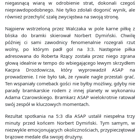
niegasnącą wiarą w odrobienie strat, dokonali czegoś
nieprawdopodobnego. Nie tylko zdołali dogonić wynik, ale
również przechylić szalę zwycięstwa na swoją stronę.
Najpierw wstrzeloną przez Walczaka w pole karne piłkę z
bliska do bramki skierował Norbert Dymiński. Chwilę
później ci sami zawodnicy fenomenalnie rozegrali rzut
wolny, po którym padł gol na 3:3. Następnie piłka
adresowana do Roberta Rzący została przez niego zgrana
głową idealnie w tempo do wbiegającego lewym skrzydłem
Kacpra Drozdowicza, który wyprowadził ASAP na
prowadzenie. I nie było tak, że rywale nagle przestali grać.
Ten wspaniały comeback gości nie byłby możliwy, gdyby nie
parady bramkarskie rodem z innej planety w wykonaniu
Adama Czarowskiego. Bramkarz ASAP wielokrotnie ratował
swój zespół w kluczowych momentach.
Rezultat spotkania na 5:3 dla ASAP ustalił niespełna trzy
minuty przed końcem Norbert Dymiński. Tym samym, w
niezwykle emocjonujących okolicznościach, przypieczętował
brązowe medale dla swojej drużyny.