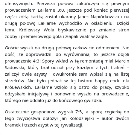
ofensywnych. Pierwsza połowa zakończyła się pewnym
prowadzeniem LaFlame 3:0. Jeszcze pod koniec pierwszej
części żółtą kartką został ukarany Janek Napiórkowski i na
drugą połowę LaFlame wychodziło w osłabieniu. Dzięki
temu Królewscy Wola błyskawicznie po zmianie stron
zdobyli premierowego gola i złapali wiatr w żagle.
Goście wyszli na drugą połowę całkowicie odmienieni. Nie
dość, że doprowadzili do wyrównania, to jeszcze objęli
prowadzenie 4:3! Spory wkład w tę remontadę miał Marcin
Sadowski, który brał udział przy każdym z tych trafień –
zaliczył dwie asysty i dwukrotnie sam wpisał się na listę
strzelców. Nie było jednak w tej historii happy endu dla
KróLewskich. LaFlame wzięło się ostro do pracy, szybko
odzyskało inicjatywę i ponownie wyszło na prowadzenie,
którego nie oddało już do końcowego gwizdka.
Ostatecznie gospodarze wygrali 7:5, a sporą cegiełkę do
tego zwycięstwa dołożył Jan Kołodziejski – autor dwóch
bramek i trzech asyst w tej rywalizacji.