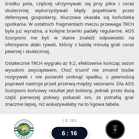
środku pola, częściej utrzymywali się przy piłce i coraz
skuteczniej wykorzystywali błędy popełniane przez
defensywę gospodarzy. Kluczowa okazała się końcówka
spotkania. W ostatnich fragmentach meczu przewaga TRCH
była już wyraźna, a kolejne bramki padały regularnie. ADS
Scorpions nie byli w stanie znaleźć odpowiedzi na
ofensywne ataki rywali, którzy z każdą minutą grali coraz
pewniej i skuteczniej.
Ostatecznie TRCH wygrało aż 9:2, efektownie kończąc sezon
wysokim zwycięstwem. Choć triumf nie zmienił losów
rozgrywek i nie pozwolił uniknąć spadku, z pewnością
poprawił nastroje przed przerwą między sezonami. Dla ADS
Scorpions końcowy rezultat jest bolesny, jednak przez dużą
część pierwszej połowy pokazali oni, że potrafią grać
znacznie lepiej, niż wskazywałaby na to ligowa tabela.
( 3 : 10 )
6 : 16