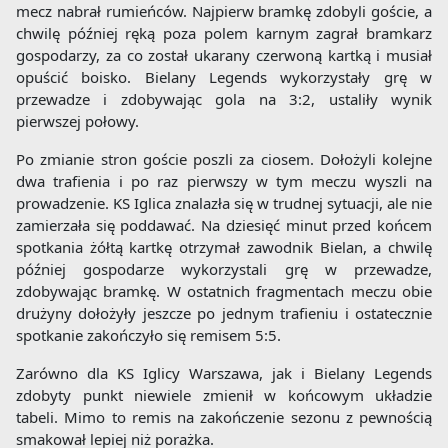
mecz nabrał rumieńców. Najpierw bramkę zdobyli goście, a
chwilę później ręką poza polem karnym zagrał bramkarz
gospodarzy, za co został ukarany czerwoną kartką i musiał
opuścić boisko. Bielany Legends wykorzystały grę w
przewadze i zdobywając gola na 3:2, ustaliły wynik
pierwszej połowy.
Po zmianie stron goście poszli za ciosem. Dołożyli kolejne
dwa trafienia i po raz pierwszy w tym meczu wyszli na
prowadzenie. KS Iglica znalazła się w trudnej sytuacji, ale nie
zamierzała się poddawać. Na dziesięć minut przed końcem
spotkania żółtą kartkę otrzymał zawodnik Bielan, a chwilę
później gospodarze wykorzystali grę w przewadze,
zdobywając bramkę. W ostatnich fragmentach meczu obie
drużyny dołożyły jeszcze po jednym trafieniu i ostatecznie
spotkanie zakończyło się remisem 5:5.
Zarówno dla KS Iglicy Warszawa, jak i Bielany Legends
zdobyty punkt niewiele zmienił w końcowym układzie
tabeli. Mimo to remis na zakończenie sezonu z pewnością
smakował lepiej niż porażka.