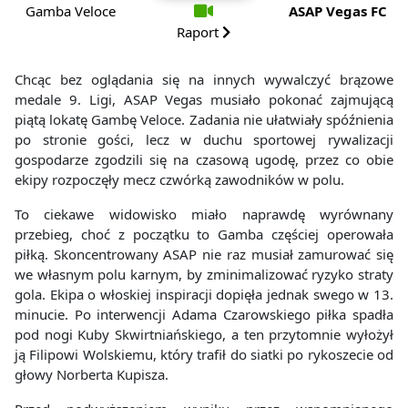
Gamba Veloce
ASAP Vegas FC
Raport
Chcąc bez oglądania się na innych wywalczyć brązowe
medale 9. Ligi, ASAP Vegas musiało pokonać zajmującą
piątą lokatę Gambę Veloce. Zadania nie ułatwiały spóźnienia
po stronie gości, lecz w duchu sportowej rywalizacji
gospodarze zgodzili się na czasową ugodę, przez co obie
ekipy rozpoczęły mecz czwórką zawodników w polu.
To ciekawe widowisko miało naprawdę wyrównany
przebieg, choć z początku to Gamba częściej operowała
piłką. Skoncentrowany ASAP nie raz musiał zamurować się
we własnym polu karnym, by zminimalizować ryzyko straty
gola. Ekipa o włoskiej inspiracji dopięła jednak swego w 13.
minucie. Po interwencji Adama Czarowskiego piłka spadła
pod nogi Kuby Skwirtniańskiego, a ten przytomnie wyłożył
ją Filipowi Wolskiemu, który trafił do siatki po rykoszecie od
głowy Norberta Kupisza.