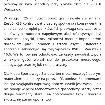
przerwę drużyny schodziły przy wyniku 10:3 dla KSB II
Warszawa.
W drugich 25 minutach obraz gry niewiele się zmienił.
Zespół KSB kontrolował przebieg spotkania i konsekwentnie
zmierzał po komplet punktów. Ich przewaga cały czas rosła,
a głównym motorem napędowym akcji ofensywnych był
Nikodem Łęczycki, który zakończył mecz z imponującym
dorobkiem pięciu bramek i trzech asyst. Ostatecznie
spotkanie zakończyło się zwycięstwem KSB II Warszawa
16:6. Warto również odnotować, że każdy zawodnik z pola
w ekipie gości wpisał się do protokołu meczowego,
zdobywając bramkę lub notując asystę.
Dla Klubu Sportowego Sandacz ten mecz może być dobrym
materiałem do analizy na przyszłość, ponieważ momentami
ich gra wyglądała naprawdę dobrze. Wynik jest wysoki, ale
nie oddaje w pełni zaangażowania gospodarzy, którzy przez
długie fragmenty starali się dotrzymywać kroku znacznie
skuteczniejszemu oponentowi.