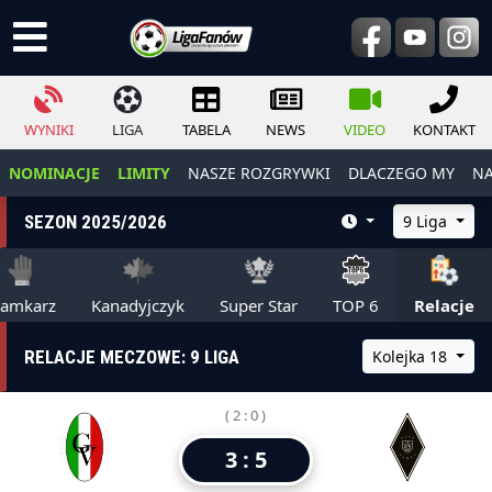
WYNIKI
LIGA
TABELA
NEWS
VIDEO
KONTAKT
NOMINACJE
LIMITY
NASZE ROZGRYWKI
DLACZEGO MY
NA
SEZON 2025/2026
9 Liga
ramkarz
Kanadyjczyk
Super Star
TOP 6
Relacje
RELACJE MECZOWE: 9 LIGA
Kolejka 18
( 2 : 0 )
3 : 5