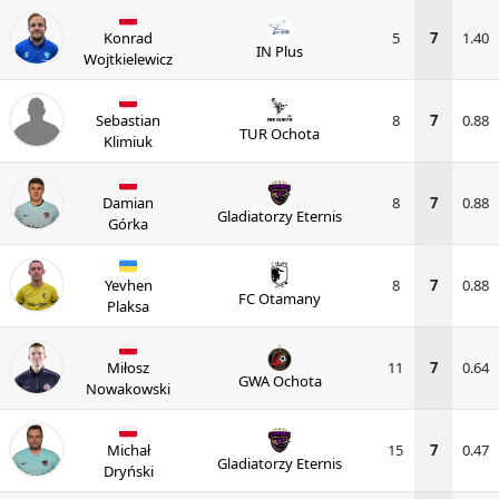
Konrad
5
7
1.40
IN Plus
Wojtkielewicz
Sebastian
8
7
0.88
TUR Ochota
Klimiuk
Damian
8
7
0.88
Gladiatorzy Eternis
Górka
Yevhen
8
7
0.88
FC Otamany
Plaksa
Miłosz
11
7
0.64
GWA Ochota
Nowakowski
Michał
15
7
0.47
Gladiatorzy Eternis
Dryński