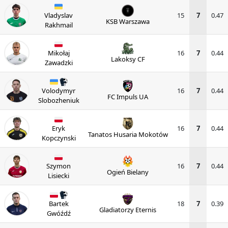
Vladyslav
15
7
0.47
KSB Warszawa
Rakhmail
Mikołaj
16
7
0.44
Lakoksy CF
Zawadzki
Volodymyr
16
7
0.44
FC Impuls UA
Slobozheniuk
Eryk
16
7
0.44
Tanatos Husaria Mokotów
Kopczynski
Szymon
16
7
0.44
Ogień Bielany
Lisiecki
Bartek
18
7
0.39
Gladiatorzy Eternis
Gwóźdź