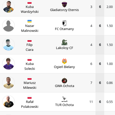
Kuba
3
6
2.00
Gladiatorzy Eternis
Wardzyński
Nazar
4
6
1.50
FC Otamany
Malinowski
Filip
4
6
1.50
Lakoksy CF
Ciara
Kuba
6
6
1.00
Ogień Bielany
Solecki
Mariusz
7
6
0.86
GWA Ochota
Milewski
Rafał
11
6
0.55
TUR Ochota
Polakowski