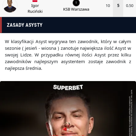
Igor
10
5
0.50
KSB Warszawa
Ruciński
ZASADY ASYSTY
W klasyfikacji Asyst wygrywa ten zawodnik, który w całym
sezonie ( jesień - wiosna ) zanotuje największa ilość Asyst w
swojej Lidze. W przypadku równej ilości Asyst przez kilku
zawodników najlepszym asystentem zostaje zawodnik z
najlepsza średnia.