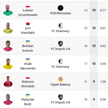
Łukasz
13
10
0.77
KSB Warszawa
Szczerbowski
Jurii
15
10
0.67
FC Otamany
Nievdakh
Bohdan
16
10
0.62
FC Impuls UA
Ivaniuk
Vitalii
17
10
0.59
FC Otamany
Yakovenko
Mateusz
9
9
1.00
Ogień Bielany
Michalski
Vladyslav
16
9
0.56
FC Impuls UA
Budz