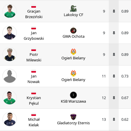
Gracjan
9
8
0.89
Lakoksy CF
Brzeziński
Jan
9
8
0.89
GWA Ochota
Grzybowski
Piotr
9
8
0.89
Ogień Bielany
Milewski
Jan
11
8
0.73
Ogień Bielany
Nowak
Krystian
12
8
0.67
KSB Warszawa
Pękul
Michał
13
8
0.62
Gladiatorzy Eternis
Kielak