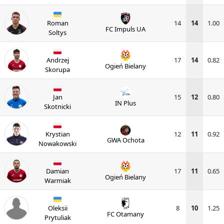
Roman
14
14
1.00
FC Impuls UA
Soltys
Andrzej
17
14
0.82
Ogień Bielany
Skorupa
Jan
15
12
0.80
IN Plus
Skotnicki
Krystian
12
11
0.92
GWA Ochota
Nowakowski
Damian
17
11
0.65
Ogień Bielany
Warmiak
Oleksii
8
10
1.25
FC Otamany
Prytuliak