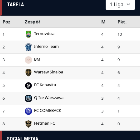
TABELA
Poz
Zespół
M
Pkt.
Ternovitsia
1
4
10
Inferno Team
2
4
9
BM
3
4
9
Warsaw Sinaloa
4
4
6
FC Kebavita
5
4
4
Q-Ice Warszawa
6
3
4
FC COMEBACK
7
3
1
Hetman FC
8
4
0
SOCIAL MEDIA