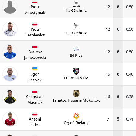
Piotr
12
6
0.50
TUR Ochota
Agustyniak
Piotr
12
6
0.50
TUR Ochota
Leśniewicz
Bartosz
12
6
0.50
IN Plus
Januszewski
Igor
15
6
0.40
FC Impuls UA
Petlyak
Sebastian
16
6
0.38
Tanatos Husaria Mokotów
Maśniak
Antoni
7
5
0.71
Ogień Bielany
Sidor