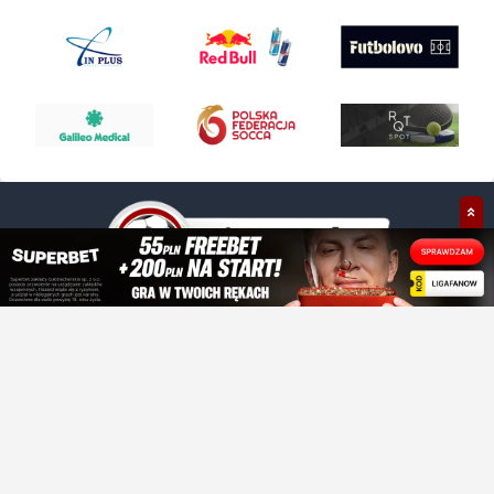
+48 609 021 030
kontakt@ligafanow.pl
www.ligafanow.pl
Copyright © Ligafanów 2008 - 2026