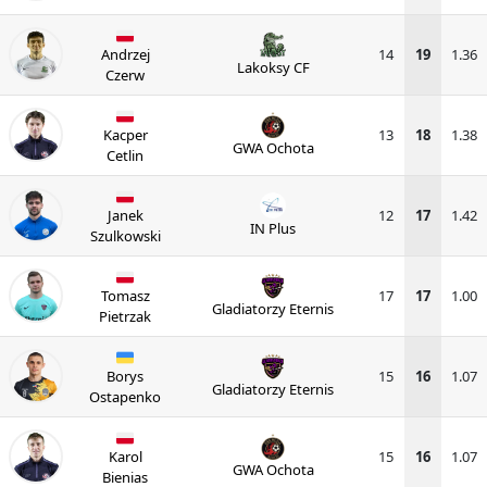
Andrzej
14
19
1.36
Lakoksy CF
Czerw
Kacper
13
18
1.38
GWA Ochota
Cetlin
Janek
12
17
1.42
IN Plus
Szulkowski
Tomasz
17
17
1.00
Gladiatorzy Eternis
Pietrzak
Borys
15
16
1.07
Gladiatorzy Eternis
Ostapenko
Karol
15
16
1.07
GWA Ochota
Bienias