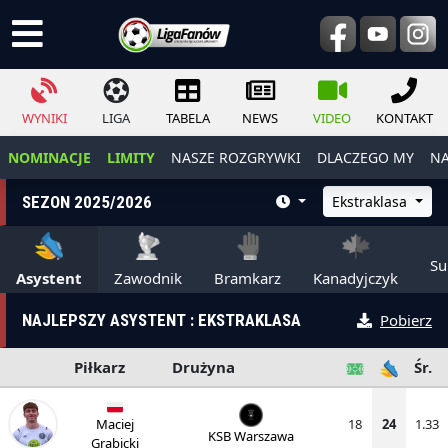
WYNIKI
LIGA
TABELA
NEWS
VIDEO
KONTAKT
NOMINACJE
LIMITY
NASZE ROZGRYWKI
DLACZEGO MY
NA
SEZON 2025/2026
Ekstraklasa
Su
Asystent
Zawodnik
Bramkarz
Kanadyjczyk
NAJLEPSZY ASYSTENT : EKSTRAKLASA
Pobierz
Piłkarz
Drużyna
Śr.
Maciej
18
24
1.33
KSB Warszawa
Grabicki