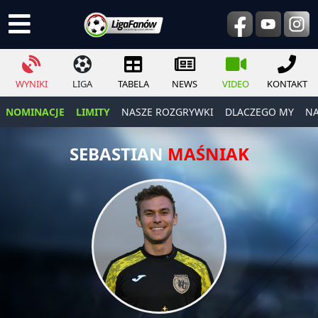
WYNIKI
LIGA
TABELA
NEWS
VIDEO
KONTAKT
NOMINACJE
LIMITY
NASZE ROZGRYWKI
DLACZEGO MY
NA
SEBASTIAN
MAŚNIAK