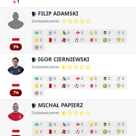
1
FILIP ADAMSKI
Doświadczenie:
1
0
0
0
0
0
0
0
0
0
11
0
0
0
3%
0
IGOR CIERNIEWSKI
Doświadczenie:
2
0
0
0
0
0
0
0
0
0
14
0
0
0
7%
0
MICHAŁ PAPIERZ
Doświadczenie:
1
0
0
0
0
0
0
0
0
0
7
0
0
0