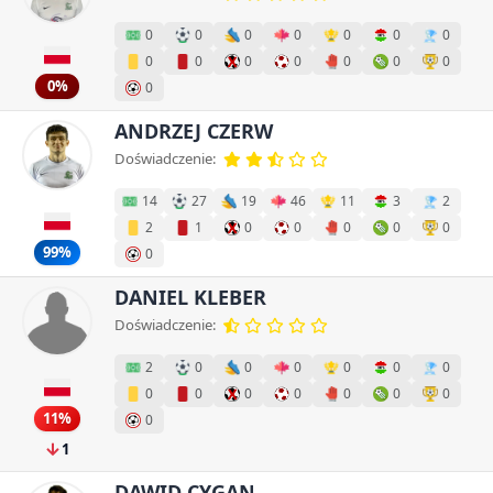
0
0
0
0
0
0
0
0
0
0
0
0
0
0
0%
0
ANDRZEJ CZERW
Doświadczenie:
14
27
19
46
11
3
2
2
1
0
0
0
0
0
99%
0
DANIEL KLEBER
Doświadczenie:
2
0
0
0
0
0
0
0
0
0
0
0
0
0
11%
0
1
DAWID CYGAN