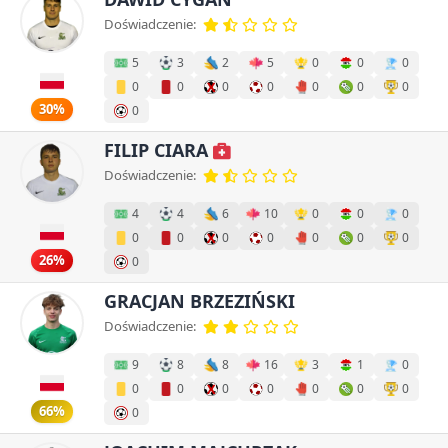
Doświadczenie:
5
3
2
5
0
0
0
0
0
0
0
0
0
0
30%
0
FILIP CIARA
Doświadczenie:
4
4
6
10
0
0
0
0
0
0
0
0
0
0
26%
0
GRACJAN BRZEZIŃSKI
Doświadczenie:
9
8
8
16
3
1
0
0
0
0
0
0
0
0
66%
0