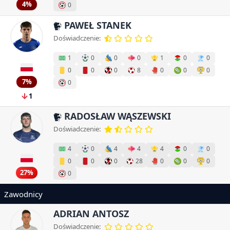
4%
0
PAWEŁ STANEK
Doświadczenie:
1
0
0
0
1
0
0
0
0
0
8
0
0
0
7%
0
1
RADOSŁAW WĄSZEWSKI
Doświadczenie:
4
0
4
4
4
0
0
0
0
0
28
0
0
0
27%
0
Zawodnicy
ADRIAN ANTOSZ
Doświadczenie: