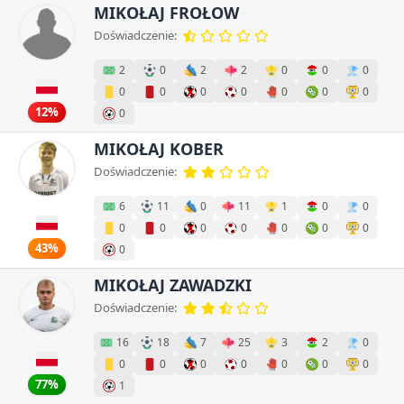
MIKOŁAJ FROŁOW
Doświadczenie:
2
0
2
2
0
0
0
0
0
0
0
0
0
0
12%
0
MIKOŁAJ KOBER
Doświadczenie:
6
11
0
11
1
0
0
0
0
0
0
0
0
0
43%
0
MIKOŁAJ ZAWADZKI
Doświadczenie:
16
18
7
25
3
2
0
0
0
0
0
0
0
0
77%
1