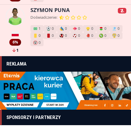
SZYMON PUNA
Doświadczenie:
1
0
0
0
0
0
0
0
0
0
0
0
0
0
6%
0
1
REKLAMA
SPONSORZY I PARTNERZY