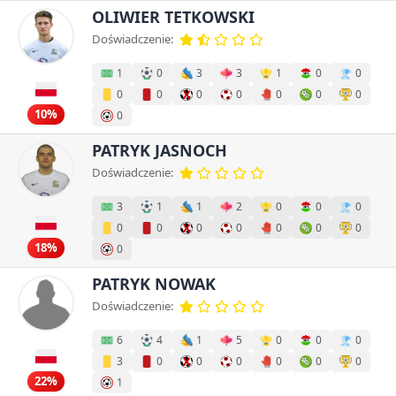
OLIWIER TETKOWSKI
Doświadczenie:
1
0
3
3
1
0
0
0
0
0
0
0
0
0
10%
0
PATRYK JASNOCH
Doświadczenie:
3
1
1
2
0
0
0
0
0
0
0
0
0
0
18%
0
PATRYK NOWAK
Doświadczenie:
6
4
1
5
0
0
0
3
0
0
0
0
0
0
22%
1