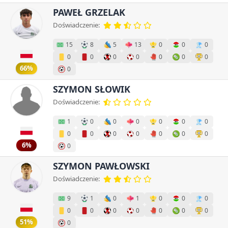
PAWEŁ GRZELAK
Doświadczenie:
15
8
5
13
0
0
0
0
0
0
0
0
0
0
66%
0
SZYMON SŁOWIK
Doświadczenie:
1
0
0
0
0
0
0
0
0
0
0
0
0
0
6%
0
SZYMON PAWŁOWSKI
Doświadczenie:
9
1
0
1
0
0
0
0
0
0
0
0
0
0
51%
0