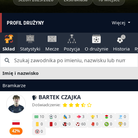
PROFIL DRUŻYNY
Więcej
Skład
Statystyki
Mecze
Pozycja
O drużynie
Historia
R
Imię i nazwisko
Bramkarze
BARTEK CZAJKA
Doświadczenie:
10
0
3
3
1
0
0
0
0
0
60
0
0
0
42%
0