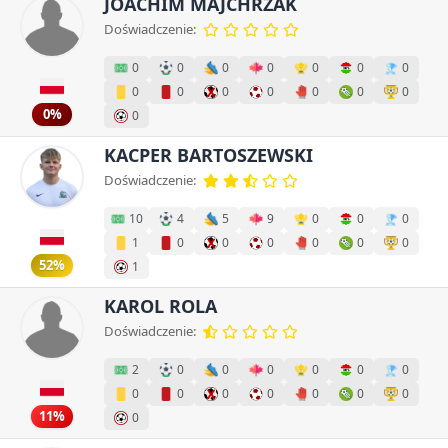
JOACHIM MAJCHRZAK
Doświadczenie:
0
0
0
0
0
0
0
0
0
0
0
0
0
0
0%
0
KACPER BARTOSZEWSKI
Doświadczenie:
10
4
5
9
0
0
0
1
0
0
0
0
0
0
52%
1
KAROL ROLA
Doświadczenie:
2
0
0
0
0
0
0
0
0
0
0
0
0
0
11%
0