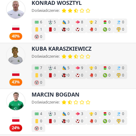
KONRAD WOSZTYL
Doświadczenie:
6
5
3
8
2
0
0
1
0
0
0
0
0
0
40%
0
KUBA KARASZKIEWICZ
Doświadczenie:
7
4
5
9
0
0
0
0
0
0
0
0
0
0
43%
0
MARCIN BOGDAN
Doświadczenie:
4
3
0
3
0
0
0
0
0
0
0
0
0
0
24%
0