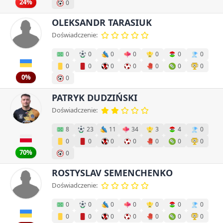
24%
0
OLEKSANDR TARASIUK
Doświadczenie:
0
0
0
0
0
0
0
0
0
0
0
0
0
0
0%
0
PATRYK DUDZIŃSKI
Doświadczenie:
8
23
11
34
3
4
0
0
0
0
0
0
0
0
70%
0
ROSTYSLAV SEMENCHENKO
Doświadczenie:
0
0
0
0
0
0
0
0
0
0
0
0
0
0