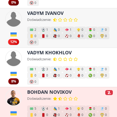
0%
0
VADYM IVANOV
Doświadczenie:
2
1
0
1
0
0
0
0
0
0
0
0
0
0
12%
0
VADYM KHOKHLOV
Doświadczenie:
1
3
1
4
0
0
0
0
0
0
0
0
0
0
8%
0
BOHDAN NOVIKOV
Doświadczenie:
5
4
1
5
0
0
0
0
0
0
0
0
0
0