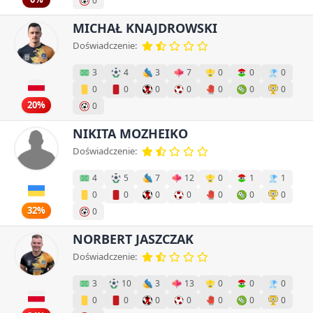
0
MICHAŁ KNAJDROWSKI
Doświadczenie:
3
4
3
7
0
0
0
0
0
0
0
0
0
0
20%
0
NIKITA MOZHEIKO
Doświadczenie:
4
5
7
12
0
1
1
0
0
0
0
0
0
0
32%
0
NORBERT JASZCZAK
Doświadczenie:
3
10
3
13
0
0
0
0
0
0
0
0
0
0