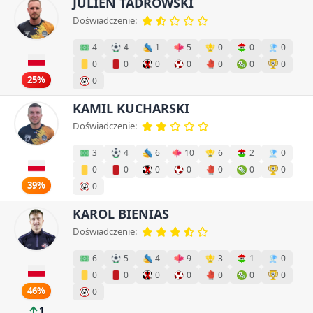
JULIEN TADROWSKI
Doświadczenie:
4
4
1
5
0
0
0
0
0
0
0
0
0
0
25%
0
KAMIL KUCHARSKI
Doświadczenie:
3
4
6
10
6
2
0
0
0
0
0
0
0
0
39%
0
KAROL BIENIAS
Doświadczenie:
6
5
4
9
3
1
0
0
0
0
0
0
0
0
46%
0
1