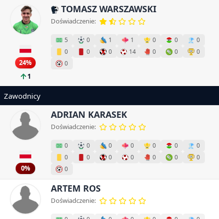
TOMASZ WARSZAWSKI
Doświadczenie:
5
0
1
1
0
0
0
0
0
0
14
0
0
0
24%
0
1
Zawodnicy
ADRIAN KARASEK
Doświadczenie:
0
0
0
0
0
0
0
0
0
0
0
0
0
0
0%
0
ARTEM ROS
Doświadczenie: