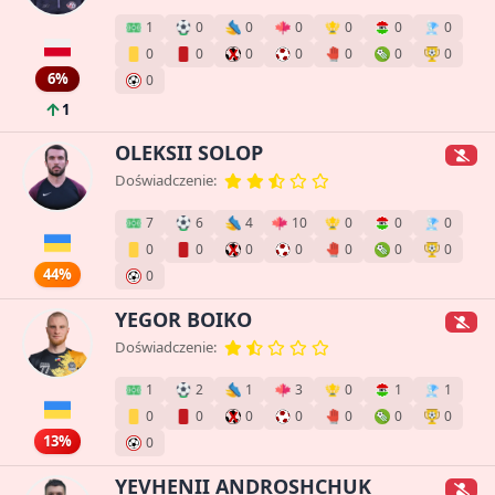
1
0
0
0
0
0
0
0
0
0
0
0
0
0
6%
0
1
OLEKSII SOLOP
Doświadczenie:
7
6
4
10
0
0
0
0
0
0
0
0
0
0
44%
0
YEGOR BOIKO
Doświadczenie:
1
2
1
3
0
1
1
0
0
0
0
0
0
0
13%
0
YEVHENII ANDROSHCHUK