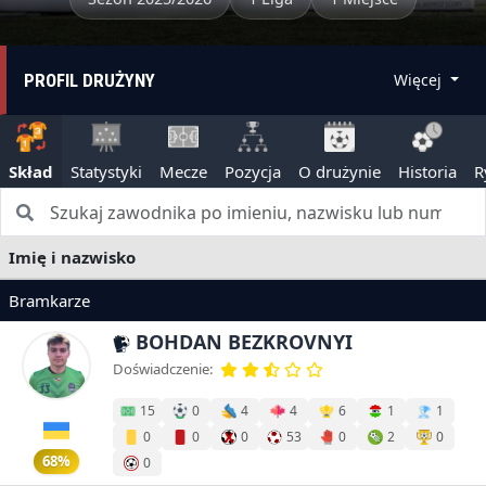
PROFIL DRUŻYNY
Więcej
Skład
Statystyki
Mecze
Pozycja
O drużynie
Historia
R
Imię i nazwisko
Bramkarze
BOHDAN BEZKROVNYI
Doświadczenie:
15
0
4
4
6
1
1
0
0
0
53
0
2
0
68%
0