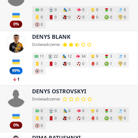
0
0
0
0
0
0
0
0
0
0
0
0
0
0
0%
0
DENYS BLANK
Doświadczenie:
11
22
12
34
9
3
0
1
0
0
0
0
1
0
99%
0
1
DENYS OSTROVSKYI
Doświadczenie:
0
0
0
0
0
0
0
0
0
0
0
0
0
0
0%
0
DIMA RATUSHNYI