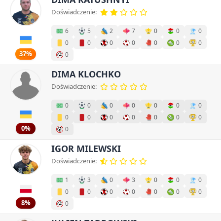
Doświadczenie:
6
5
2
7
0
0
0
0
0
0
0
0
0
0
37%
0
DIMA KLOCHKO
Doświadczenie:
0
0
0
0
0
0
0
0
0
0
0
0
0
0
0%
0
IGOR MILEWSKI
Doświadczenie:
1
3
0
3
0
0
0
0
0
0
0
0
0
0
8%
0