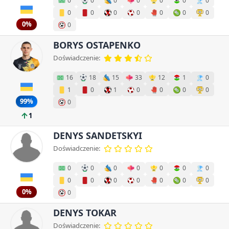
0
0
0
0
0
0
0
0
0
0
0
0
0
0
0%
0
BORYS OSTAPENKO
Doświadczenie:
16
18
15
33
12
1
0
1
0
1
0
0
0
0
99%
0
1
DENYS SANDETSKYI
Doświadczenie:
0
0
0
0
0
0
0
0
0
0
0
0
0
0
0%
0
DENYS TOKAR
Doświadczenie: