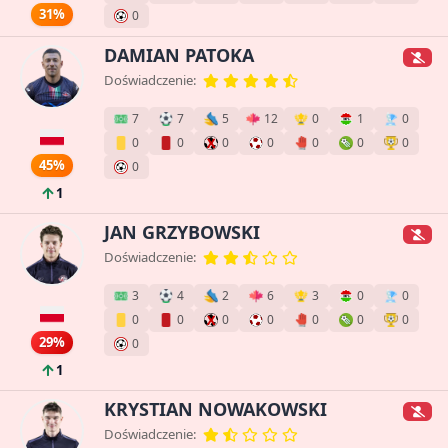
31%
0
DAMIAN PATOKA
Doświadczenie:
7
7
5
12
0
1
0
0
0
0
0
0
0
0
45%
0
1
JAN GRZYBOWSKI
Doświadczenie:
3
4
2
6
3
0
0
0
0
0
0
0
0
0
29%
0
1
KRYSTIAN NOWAKOWSKI
Doświadczenie: