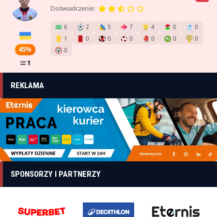
Doświadczenie:
6
2
5
7
4
0
0
1
0
0
0
0
0
0
45%
0
1
REKLAMA
SPONSORZY I PARTNERZY