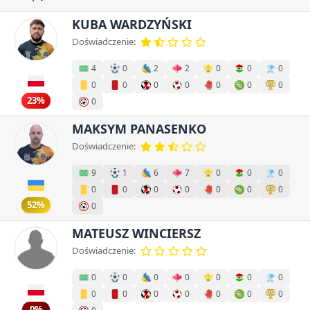
KUBA WARDZYŃSKI
Doświadczenie:
4
0
2
2
0
0
0
0
0
0
0
0
0
0
23%
0
MAKSYM PANASENKO
Doświadczenie:
9
1
6
7
0
0
0
0
0
0
0
0
0
0
52%
0
MATEUSZ WINCIERSZ
Doświadczenie:
0
0
0
0
0
0
0
0
0
0
0
0
0
0
0%