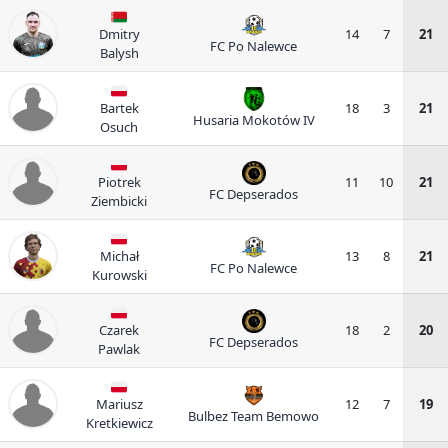
Dmitry
14
7
21
FC Po Nalewce
Balysh
Bartek
18
3
21
Husaria Mokotów IV
Osuch
Piotrek
11
10
21
FC Depserados
Ziembicki
Michał
13
8
21
FC Po Nalewce
Kurowski
Czarek
18
2
20
FC Depserados
Pawlak
Mariusz
12
7
19
Bulbez Team Bemowo
Kretkiewicz