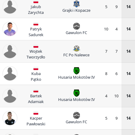
Jakub
5
9
14
Grajki i Kopacze
Zarychta
Patryk
10
4
14
Gawulon FC
Sadurek
Wojtek
7
7
14
FC Po Nalewce
Tworzydło
Kuba
8
6
14
Husaria Mokotów IV
Pątko
Bartek
4
10
14
Husaria Mokotów IV
Adamiak
Kacper
5
9
14
Gawulon FC
Pawłowski