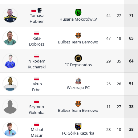
Tomasz
44
27
71
Husaria Mokotów IV
Hubner
Rafał
47
18
65
Bulbez Team Bemowo
Dobrosz
Nikodem
29
35
64
FC Depserados
Kucharski
Jakub
25
26
51
Wczorajsi FC
Erbel
Szymon
11
27
38
Bulbez Team Bemowo
Golonka
Michał
28
10
38
FC Górka Kazurka
Mazur