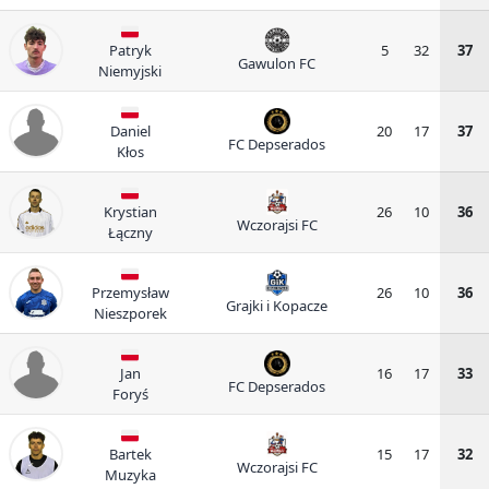
Patryk
5
32
37
Gawulon FC
Niemyjski
Daniel
20
17
37
FC Depserados
Kłos
Krystian
26
10
36
Wczorajsi FC
Łączny
Przemysław
26
10
36
Grajki i Kopacze
Nieszporek
Jan
16
17
33
FC Depserados
Foryś
Bartek
15
17
32
Wczorajsi FC
Muzyka