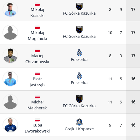
Mikołaj
8
9
17
FC Górka Kazurka
Krasicki
Mikołaj
10
7
17
FC Górka Kazurka
Mogilnicki
Maciej
8
9
17
Fuszerka
Chrzanowski
Piotr
11
5
16
Fuszerka
Jastrząb
Michał
11
5
16
FC Górka Kazurka
Majcherek
Kuba
9
7
16
Grajki i Kopacze
Dworakowski