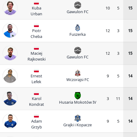
Kuba
10
5
15
Gawulon FC
Urban
Piotr
12
3
15
Fuszerka
Cheba
Maciej
12
3
15
Gawulon FC
Rajkowski
Ernest
9
5
14
Wczorajsi FC
Lefek
Karol
3
11
14
Husaria Mokotów IV
Kondrat
Adam
9
5
14
Grajki i Kopacze
Grzyb