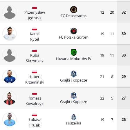
Przemysław
12
20
32
FC Depserados
Jędrasik
Kamil
19
11
30
FC Polska Górom
Rytel
Kuba
19
11
30
Husaria Mokotów IV
Skrzyniarz
Hubert
21
8
29
Grajki i Kopacze
Krzemiński
Tomasz
22
5
27
Grajki i Kopacze
Kowalczyk
Łukasz
19
7
26
Fuszerka
Prusik