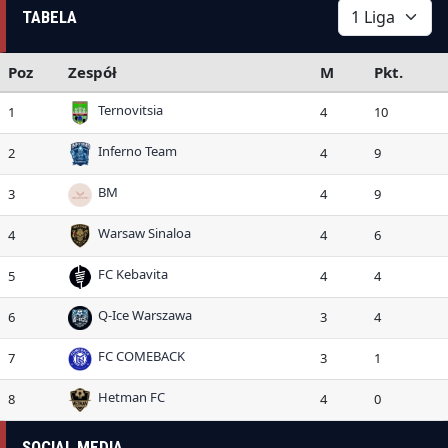
TABELA
Poz
Zespół
M
Pkt.
Ternovitsia
1
4
10
Inferno Team
2
4
9
BM
3
4
9
Warsaw Sinaloa
4
4
6
FC Kebavita
5
4
4
Q-Ice Warszawa
6
3
4
FC COMEBACK
7
3
1
Hetman FC
8
4
0
SOCIAL MEDIA