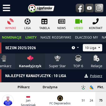
WYNIKI
LIGA
TABELA
NEWS
VIDEO
KONTAKT
NOMINACJE
LIMITY
NASZE ROZGRYWKI
DLACZEGO MY
NA
SEZON 2025/2026
10 Liga
amkarz
Kanadyjczyk
Super Star
TOP 6
Relacje
NAJLEPSZY KANADYJCZYK : 10 LIGA
Pobierz
Piłkarz
Drużyna
Pkt.
Jan
51
24
75
FC Depserados
Szcześniak