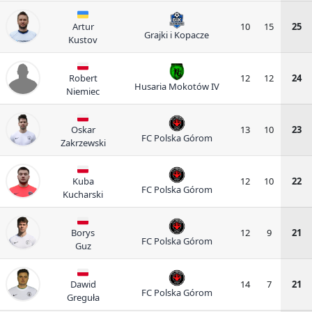
Artur
10
15
25
Grajki i Kopacze
Kustov
Robert
12
12
24
Husaria Mokotów IV
Niemiec
Oskar
13
10
23
FC Polska Górom
Zakrzewski
Kuba
12
10
22
FC Polska Górom
Kucharski
Borys
12
9
21
FC Polska Górom
Guz
Dawid
14
7
21
FC Polska Górom
Greguła