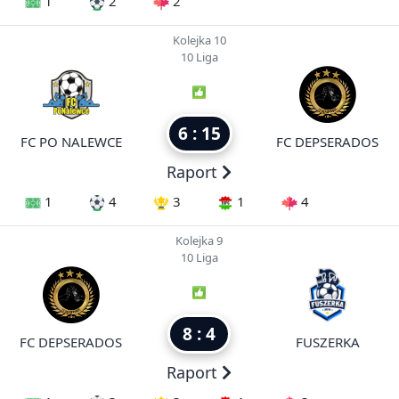
1
2
2
Kolejka 10
10 Liga
6 : 15
FC PO NALEWCE
FC DEPSERADOS
Raport
1
4
3
1
4
Kolejka 9
10 Liga
8 : 4
FC DEPSERADOS
FUSZERKA
Raport