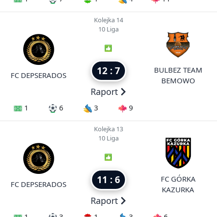
Kolejka 14
10 Liga
12 : 7
BULBEZ TEAM
FC DEPSERADOS
BEMOWO
Raport
1
6
3
9
Kolejka 13
10 Liga
11 : 6
FC GÓRKA
FC DEPSERADOS
KAZURKA
Raport
1
3
1
3
6