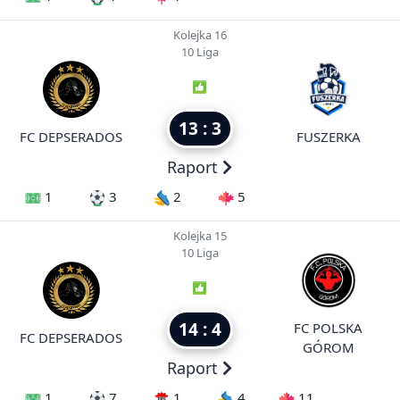
Kolejka 16
10 Liga
13 : 3
FC DEPSERADOS
FUSZERKA
Raport
1
3
2
5
Kolejka 15
10 Liga
14 : 4
FC POLSKA
FC DEPSERADOS
GÓROM
Raport
1
7
1
4
11