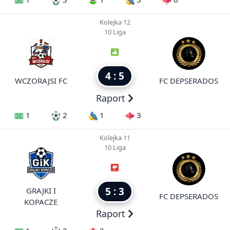
Kolejka 12
10 Liga
4 : 5
WCZORAJSI FC
FC DEPSERADOS
Raport
1
2
1
3
Kolejka 11
10 Liga
5 : 3
GRAJKI I
FC DEPSERADOS
KOPACZE
Raport