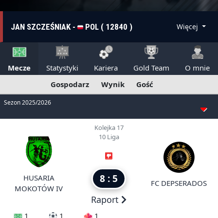
JAN SZCZEŚNIAK -
POL ( 12840 )
Więcej
Mecze
Statystyki
Kariera
Gold Team
O mnie
Gospodarz
Wynik
Gość
Sezon 2025/2026
Kolejka 17
10 Liga
8 : 5
HUSARIA
FC DEPSERADOS
MOKOTÓW IV
Raport
1
1
1