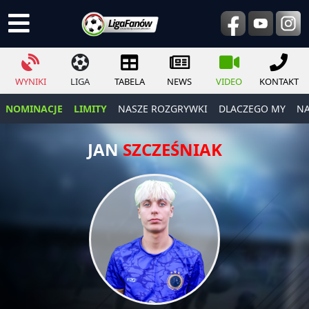
WYNIKI
LIGA
TABELA
NEWS
VIDEO
KONTAKT
NOMINACJE
LIMITY
NASZE ROZGRYWKI
DLACZEGO MY
NA
JAN
SZCZEŚNIAK