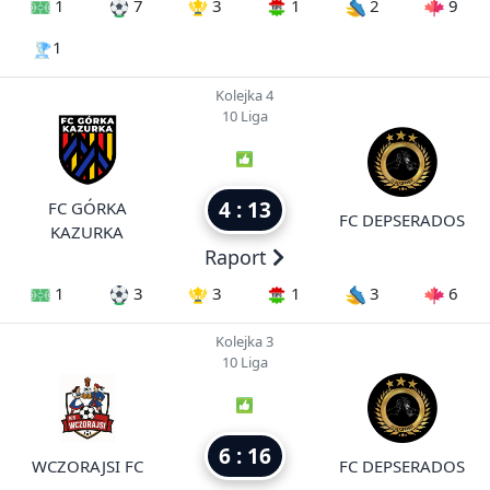
1
7
3
1
2
9
1
Kolejka 4
10 Liga
4 : 13
FC GÓRKA
FC DEPSERADOS
KAZURKA
Raport
1
3
3
1
3
6
Kolejka 3
10 Liga
6 : 16
WCZORAJSI FC
FC DEPSERADOS