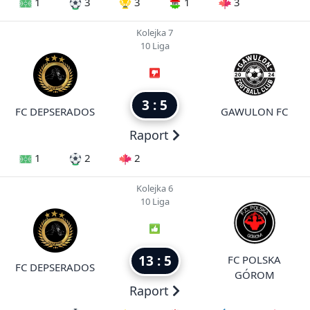
1
3
3
1
3
Kolejka 7
10 Liga
3 : 5
FC DEPSERADOS
GAWULON FC
Raport
1
2
2
Kolejka 6
10 Liga
13 : 5
FC POLSKA
FC DEPSERADOS
GÓROM
Raport