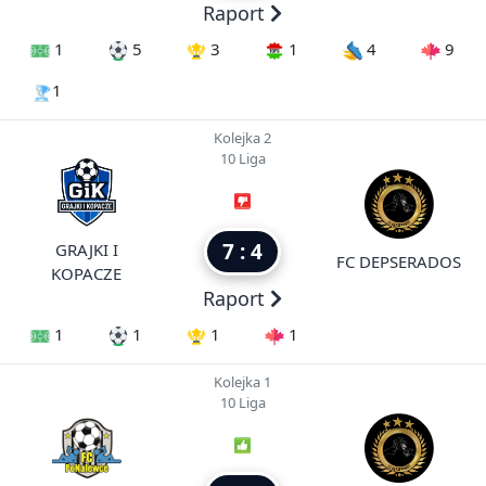
Raport
1
5
3
1
4
9
1
Kolejka 2
10 Liga
7 : 4
GRAJKI I
FC DEPSERADOS
KOPACZE
Raport
1
1
1
1
Kolejka 1
10 Liga