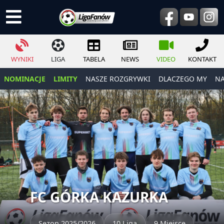
WYNIKI
LIGA
TABELA
NEWS
VIDEO
KONTAKT
NOMINACJE
LIMITY
NASZE ROZGRYWKI
DLACZEGO MY
NA
FC GÓRKA KAZURKA
Sezon 2025/2026
10 Liga
9 Miejsce