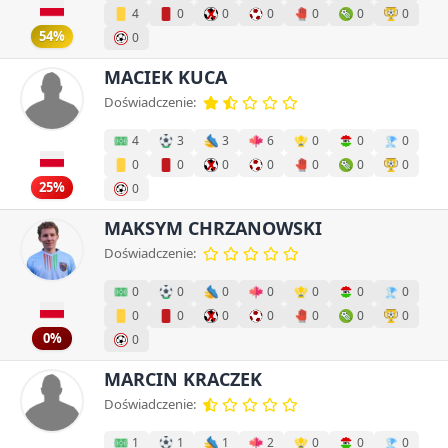
4
0
0
0
0
0
0
54%
0
MACIEK KUCA
Doświadczenie:
4
3
3
6
0
0
0
0
0
0
0
0
0
0
25%
0
MAKSYM CHRZANOWSKI
Doświadczenie:
0
0
0
0
0
0
0
0
0
0
0
0
0
0
0%
0
MARCIN KRACZEK
Doświadczenie:
1
1
1
2
0
0
0