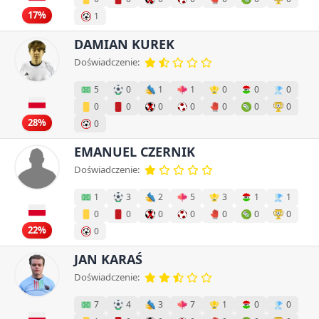
17%
1
DAMIAN KUREK
Doświadczenie:
5
0
1
1
0
0
0
0
0
0
0
0
0
0
28%
0
EMANUEL CZERNIK
Doświadczenie:
1
3
2
5
3
1
1
0
0
0
0
0
0
0
22%
0
JAN KARAŚ
Doświadczenie:
7
4
3
7
1
0
0