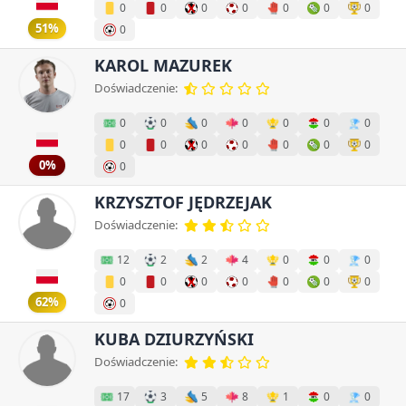
0
0
0
0
0
0
0
51%
0
KAROL MAZUREK
Doświadczenie:
0
0
0
0
0
0
0
0
0
0
0
0
0
0
0%
0
KRZYSZTOF JĘDRZEJAK
Doświadczenie:
12
2
2
4
0
0
0
0
0
0
0
0
0
0
62%
0
KUBA DZIURZYŃSKI
Doświadczenie:
17
3
5
8
1
0
0