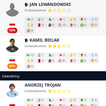
JAN LEWANDOWSKI
Doświadczenie:
2
0
1
1
4
0
0
0
0
0
15
0
0
0
19%
0
KAMIL BIELAK
Doświadczenie:
13
1
1
2
1
0
0
0
0
0
81
0
0
0
40%
0
Zawodnicy
ANDRZEJ TROJAN
Doświadczenie:
4
0
1
1
0
0
0
0
0
0
0
0
0
0