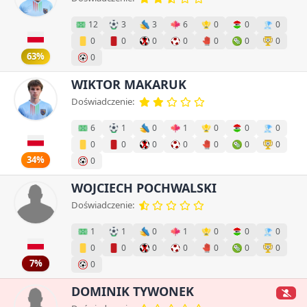
12
3
3
6
0
0
0
0
0
0
0
0
0
0
63%
0
WIKTOR MAKARUK
Doświadczenie:
6
1
0
1
0
0
0
0
0
0
0
0
0
0
34%
0
WOJCIECH POCHWALSKI
Doświadczenie:
1
1
0
1
0
0
0
0
0
0
0
0
0
0
7%
0
DOMINIK TYWONEK