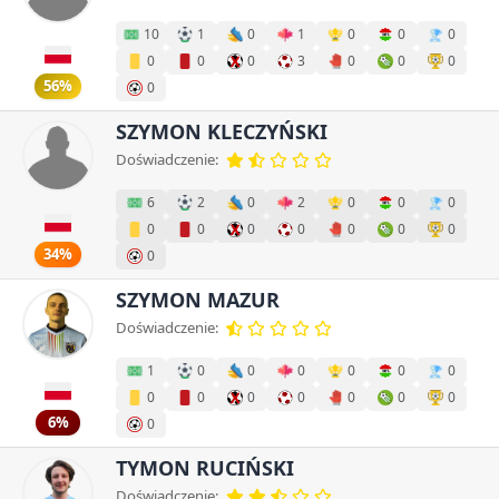
10
1
0
1
0
0
0
0
0
0
3
0
0
0
56%
0
SZYMON KLECZYŃSKI
Doświadczenie:
6
2
0
2
0
0
0
0
0
0
0
0
0
0
34%
0
SZYMON MAZUR
Doświadczenie:
1
0
0
0
0
0
0
0
0
0
0
0
0
0
6%
0
TYMON RUCIŃSKI
Doświadczenie: