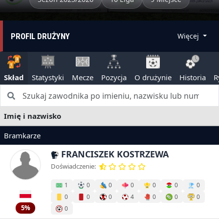
PROFIL DRUŻYNY
Więcej
Skład
Statystyki
Mecze
Pozycja
O drużynie
Historia
R
Imię i nazwisko
Bramkarze
FRANCISZEK KOSTRZEWA
Doświadczenie:
1
0
0
0
0
0
0
0
0
0
4
0
0
0
5%
0