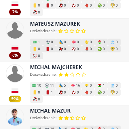
0
0
0
0
0
0
0
7%
0
MATEUSZ MAZUREK
Doświadczenie:
1
0
0
0
0
0
0
0
0
0
0
0
0
0
6%
0
MICHAŁ MAJCHEREK
Doświadczenie:
10
11
5
16
0
1
0
0
1
0
0
0
0
0
59%
0
MICHAŁ MAZUR
Doświadczenie:
16
28
10
38
13
2
0