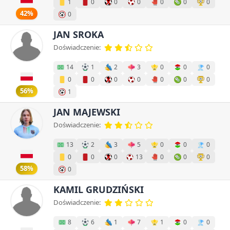
1
0
0
0
0
0
0
42%
0
JAN SROKA
Doświadczenie:
14
1
2
3
0
0
0
0
0
0
0
0
0
0
56%
1
JAN MAJEWSKI
Doświadczenie:
13
2
3
5
0
0
0
0
0
0
13
0
0
0
58%
0
KAMIL GRUDZIŃSKI
Doświadczenie:
8
6
1
7
1
0
0