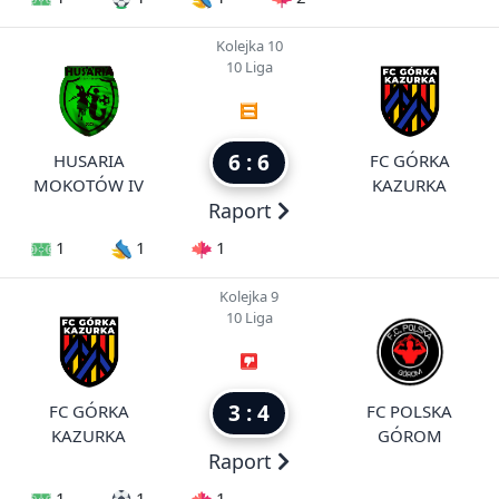
Kolejka 10
10 Liga
6 : 6
HUSARIA
FC GÓRKA
MOKOTÓW IV
KAZURKA
Raport
1
1
1
Kolejka 9
10 Liga
3 : 4
FC GÓRKA
FC POLSKA
KAZURKA
GÓROM
Raport
1
1
1