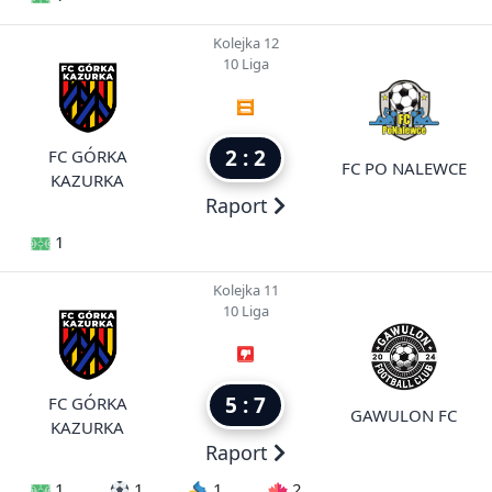
Kolejka 12
10 Liga
2 : 2
FC GÓRKA
FC PO NALEWCE
KAZURKA
Raport
1
Kolejka 11
10 Liga
5 : 7
FC GÓRKA
GAWULON FC
KAZURKA
Raport
1
1
1
2