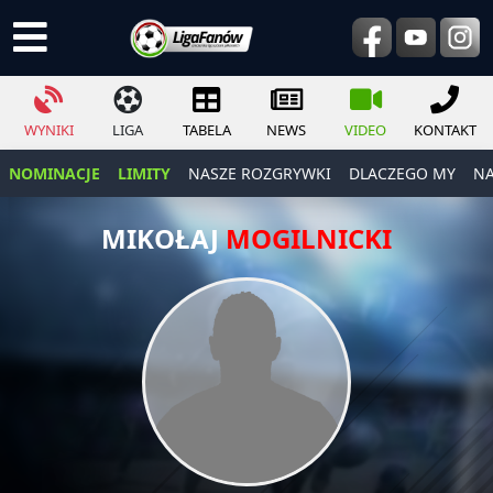
WYNIKI
LIGA
TABELA
NEWS
VIDEO
KONTAKT
NOMINACJE
LIMITY
NASZE ROZGRYWKI
DLACZEGO MY
NA
MIKOŁAJ
MOGILNICKI