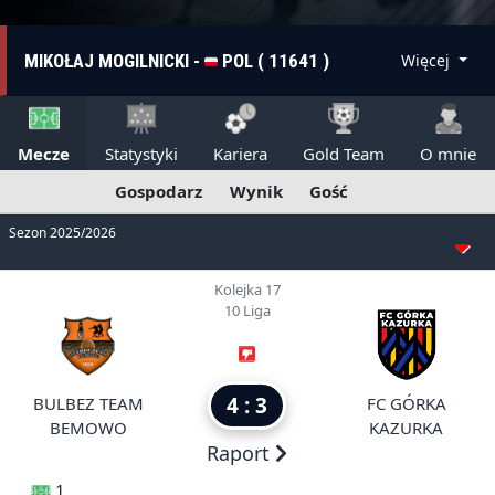
MIKOŁAJ MOGILNICKI -
POL ( 11641 )
Więcej
Mecze
Statystyki
Kariera
Gold Team
O mnie
Gospodarz
Wynik
Gość
Sezon 2025/2026
Kolejka 17
10 Liga
4 : 3
BULBEZ TEAM
FC GÓRKA
BEMOWO
KAZURKA
Raport
1