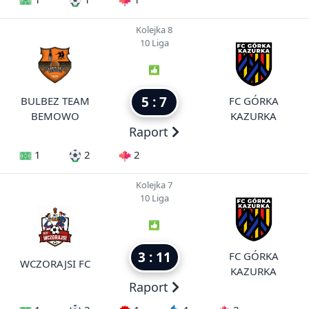
Kolejka 8
10 Liga
5 : 7
BULBEZ TEAM
FC GÓRKA
BEMOWO
KAZURKA
Raport
1
2
2
Kolejka 7
10 Liga
3 : 11
FC GÓRKA
WCZORAJSI FC
KAZURKA
Raport