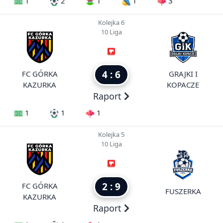
1
2
1
1
3
Kolejka 6
10 Liga
4 : 6
FC GÓRKA
GRAJKI I
KAZURKA
KOPACZE
Raport
1
1
1
Kolejka 5
10 Liga
2 : 9
FC GÓRKA
FUSZERKA
KAZURKA
Raport