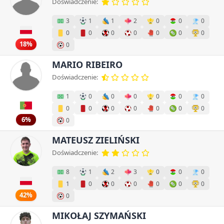
Doświadczenie:
3
1
1
2
0
0
0
0
0
0
0
0
0
0
18%
0
MARIO RIBEIRO
Doświadczenie:
1
0
0
0
0
0
0
0
0
0
0
0
0
0
6%
0
MATEUSZ ZIELIŃSKI
Doświadczenie:
8
1
2
3
0
0
0
1
0
0
0
0
0
0
42%
0
MIKOŁAJ SZYMAŃSKI