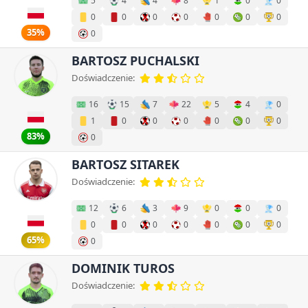
5
4
4
8
1
0
0
0
0
0
0
0
0
0
35%
0
BARTOSZ PUCHALSKI
Doświadczenie:
16
15
7
22
5
4
0
1
0
0
0
0
0
0
83%
0
BARTOSZ SITAREK
Doświadczenie:
12
6
3
9
0
0
0
0
0
0
0
0
0
0
65%
0
DOMINIK TUROS
Doświadczenie: