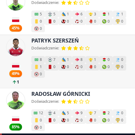
Doświadczenie:
5
5
1
6
3
1
1
0
0
0
0
0
0
0
45%
0
PATRYK SZERSZEŃ
Doświadczenie:
8
7
1
8
1
0
0
1
0
0
0
0
0
0
49%
0
1
RADOSŁAW GÓRNICKI
Doświadczenie:
12
4
5
9
7
2
0
0
0
0
0
0
0
0
85%
0