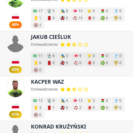
17
5
8
13
0
0
0
1
0
0
15
0
0
0
48%
2
JAKUB CIEŚLUK
Doświadczenie:
11
6
3
9
0
0
0
0
0
0
0
0
0
0
65%
0
KACPER WAZ
Doświadczenie:
13
9
4
13
3
0
0
3
1
0
2
0
0
0
61%
0
KONRAD KRUŻYŃSKI