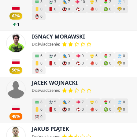
8
3
7
10
3
2
1
0
0
0
0
0
0
0
62%
0
1
IGNACY MORAWSKI
Doświadczenie:
6
6
3
9
6
2
0
0
0
0
0
0
0
0
56%
0
JACEK WOJNACKI
Doświadczenie:
8
5
2
7
0
0
0
0
0
0
0
0
0
0
48%
0
JAKUB PIĄTEK
Doświadczenie: