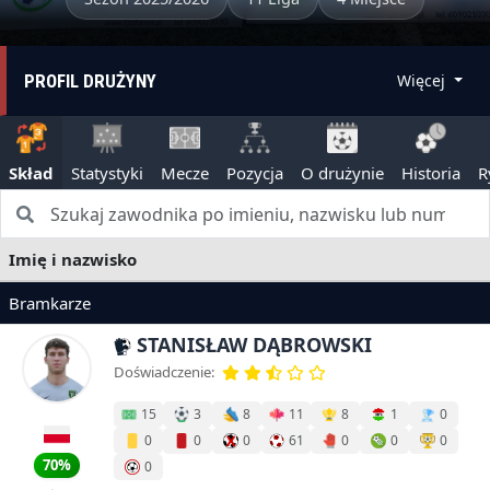
PROFIL DRUŻYNY
Więcej
Skład
Statystyki
Mecze
Pozycja
O drużynie
Historia
R
Imię i nazwisko
Bramkarze
STANISŁAW DĄBROWSKI
Doświadczenie:
15
3
8
11
8
1
0
0
0
0
61
0
0
0
70%
0