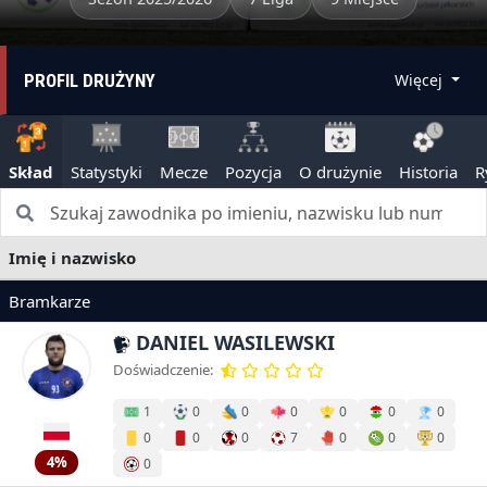
PROFIL DRUŻYNY
Więcej
Skład
Statystyki
Mecze
Pozycja
O drużynie
Historia
R
Imię i nazwisko
Bramkarze
DANIEL WASILEWSKI
Doświadczenie:
1
0
0
0
0
0
0
0
0
0
7
0
0
0
4%
0