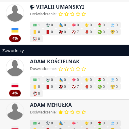
VITALII UMANSKYI
Doświadczenie:
1
0
0
0
0
0
0
0
0
0
7
0
0
0
4%
0
Zawodnicy
ADAM KOŚCIELNAK
Doświadczenie:
1
0
0
0
0
0
0
0
0
0
7
0
0
0
4%
0
ADAM MIHUŁKA
Doświadczenie:
4
0
1
1
0
0
0