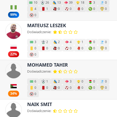
10
26
13
39
18
3
0
4
1
0
0
0
0
0
99%
0
MATEUSZ LESZEK
Doświadczenie:
3
2
2
4
1
0
0
0
0
0
0
0
0
0
22%
0
MOHAMED TAHIR
Doświadczenie:
6
1
2
3
0
0
0
0
0
0
0
0
0
0
34%
0
NAIK SMIT
Doświadczenie: