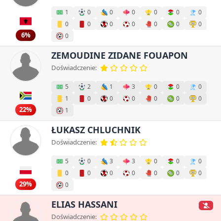
1
0
0
0
0
0
0
0
0
0
0
0
0
0
6%
0
ZEMOUDINE ZIDANE FOUAPON
Doświadczenie:
5
2
1
3
0
0
0
1
0
0
0
0
0
0
22%
1
ŁUKASZ CHLUCHNIK
Doświadczenie:
5
0
3
3
0
0
0
0
0
0
0
0
0
0
29%
0
ELIAS HASSANI
Doświadczenie: