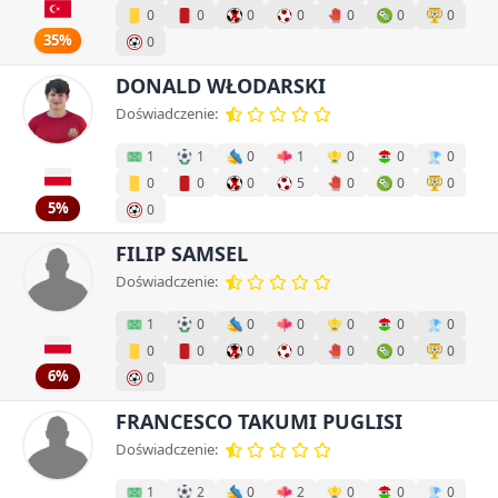
0
0
0
0
0
0
0
35%
0
DONALD WŁODARSKI
Doświadczenie:
1
1
0
1
0
0
0
0
0
0
5
0
0
0
5%
0
FILIP SAMSEL
Doświadczenie:
1
0
0
0
0
0
0
0
0
0
0
0
0
0
6%
0
FRANCESCO TAKUMI PUGLISI
Doświadczenie:
1
2
0
2
0
0
0