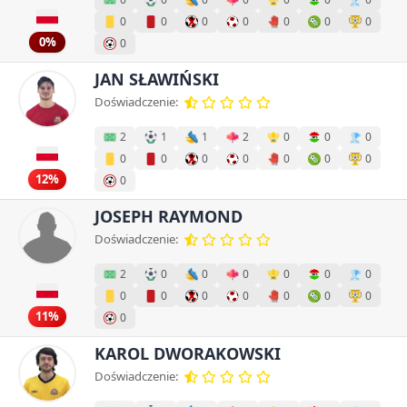
0
0
0
0
0
0
0
0%
0
JAN SŁAWIŃSKI
Doświadczenie:
2
1
1
2
0
0
0
0
0
0
0
0
0
0
12%
0
JOSEPH RAYMOND
Doświadczenie:
2
0
0
0
0
0
0
0
0
0
0
0
0
0
11%
0
KAROL DWORAKOWSKI
Doświadczenie: