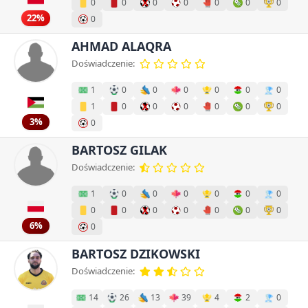
0
0
0
0
0
0
0
22%
0
AHMAD ALAQRA
Doświadczenie:
1
0
0
0
0
0
0
1
0
0
0
0
0
0
3%
0
BARTOSZ GILAK
Doświadczenie:
1
0
0
0
0
0
0
0
0
0
0
0
0
0
6%
0
BARTOSZ DZIKOWSKI
Doświadczenie:
14
26
13
39
4
2
0