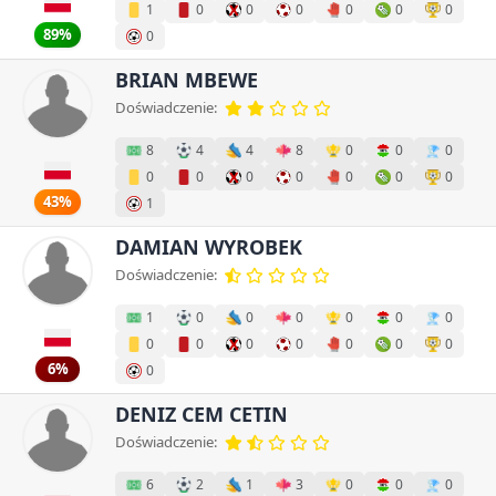
1
0
0
0
0
0
0
89%
0
BRIAN MBEWE
Doświadczenie:
8
4
4
8
0
0
0
0
0
0
0
0
0
0
43%
1
DAMIAN WYROBEK
Doświadczenie:
1
0
0
0
0
0
0
0
0
0
0
0
0
0
6%
0
DENIZ CEM CETIN
Doświadczenie:
6
2
1
3
0
0
0