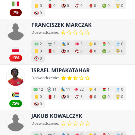
0
0
0
0
0
0
0
7%
0
FRANCISZEK MARCZAK
Doświadczenie:
2
3
0
3
0
0
0
0
0
0
0
0
0
0
13%
0
ISRAEL MIPAKATAHAR
Doświadczenie:
12
11
11
22
4
1
0
0
1
0
8
0
0
0
75%
0
JAKUB KOWALCZYK
Doświadczenie:
0
0
0
0
0
0
0