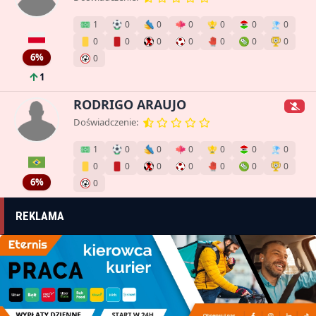
1
0
0
0
0
0
0
0
0
0
0
0
0
0
6%
0
1
RODRIGO ARAUJO
Doświadczenie:
1
0
0
0
0
0
0
0
0
0
0
0
0
0
6%
0
REKLAMA