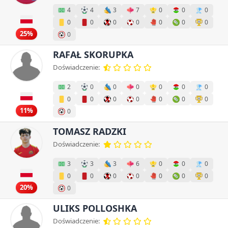
4
4
3
7
0
0
0
0
0
0
0
0
0
0
25%
0
RAFAŁ SKORUPKA
Doświadczenie:
2
0
0
0
0
0
0
0
0
0
0
0
0
0
11%
0
TOMASZ RADZKI
Doświadczenie:
3
3
3
6
0
0
0
0
0
0
0
0
0
0
20%
0
ULIKS POLLOSHKA
Doświadczenie: