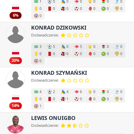
1
0
0
0
0
0
0
0
0
0
0
0
0
0
6%
0
KONRAD DZIKOWSKI
Doświadczenie:
3
5
0
5
0
0
0
0
0
0
0
0
0
0
20%
0
KONRAD SZYMAŃSKI
Doświadczenie:
4
2
4
6
0
0
0
0
0
1
0
0
0
0
14%
1
LEWIS ONUIGBO
Doświadczenie: