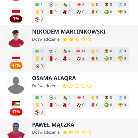
1
0
2
2
0
0
0
0
0
0
0
0
0
0
7%
0
NIKODEM MARCINKOWSKI
Doświadczenie:
7
7
4
11
1
0
0
0
0
0
2
0
0
0
47%
0
OSAMA ALAQRA
Doświadczenie:
1
2
2
4
3
0
0
0
0
0
0
0
0
0
17%
0
PAWEŁ MĄCZKA
Doświadczenie: