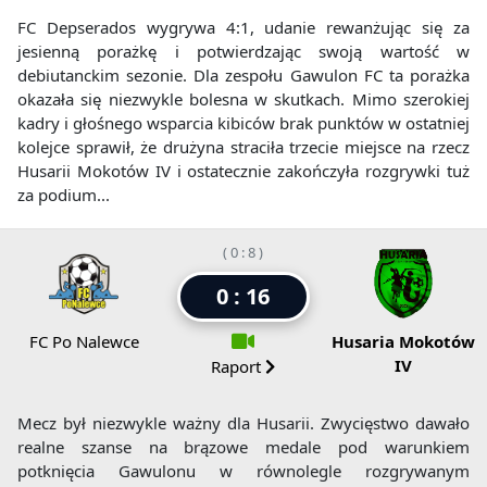
FC Depserados wygrywa 4:1, udanie rewanżując się za
jesienną porażkę i potwierdzając swoją wartość w
debiutanckim sezonie. Dla zespołu Gawulon FC ta porażka
okazała się niezwykle bolesna w skutkach. Mimo szerokiej
kadry i głośnego wsparcia kibiców brak punktów w ostatniej
kolejce sprawił, że drużyna straciła trzecie miejsce na rzecz
Husarii Mokotów IV i ostatecznie zakończyła rozgrywki tuż
za podium...
( 0 : 8 )
0 : 16
FC Po Nalewce
Husaria Mokotów
IV
Raport
Mecz był niezwykle ważny dla Husarii. Zwycięstwo dawało
realne szanse na brązowe medale pod warunkiem
potknięcia Gawulonu w równolegle rozgrywanym