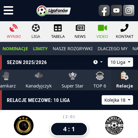
WYNIKI
LIGA
TABELA
NEWS
VIDEO
KONTAKT
NOMINACJE
LIMITY
NASZE ROZGRYWKI
DLACZEGO MY
NA
SEZON 2025/2026
10 Liga
ramkarz
Kanadyjczyk
Super Star
TOP 6
Relacje
RELACJE MECZOWE: 10 LIGA
Kolejka 18
( 2 : 0 )
4 : 1