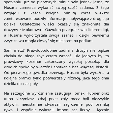
spotkaniu. Już od pierwszych minut było jednak jasne, że
Husaria zamierza wykonać swoją część zadania. Z tego
względu z każdą kolejną minutą coraz większe
zainteresowanie budziły informacje napływające z drugiego
boiska. Ostatecznie wieści okazały się znakomite dla
drużyny z Mokotowa – Gawulon przegrał z wiceliderem ligi,
a Husaria wykorzystała swoją szansę i dzięki pewnemu
zwycięstwu mogła cieszyć się miejscem na podium.
Sam mecz? Prawdopodobnie żadna z drużyn nie będzie
chciała do niego zbyt często wracać. Dla jednych był to
prawdziwy koszmar zakończony wysoką porażką, dla
drugich spokojny wieczór i spotkanie bez większej historii.
Od pierwszego gwizdka przewaga Husarii była wyraźna, a
kolejne bramki tylko potwierdzały różnicę, jaka tego dnia
dzieliła oba zespoły.
Na szczególne wyróżnienie zasługują Tomek Hübner oraz
Kuba Skrzyniasz. Obaj przez cały mecz byli niezwykle
aktywni, nieustannie stwarzali zagrożenie pod bramką
rywali i wspólnie wykręcili imponujące liczby – łącznie