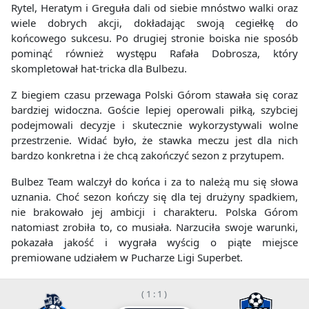
Rytel, Heratym i Greguła dali od siebie mnóstwo walki oraz
wiele dobrych akcji, dokładając swoją cegiełkę do
końcowego sukcesu. Po drugiej stronie boiska nie sposób
pominąć również występu Rafała Dobrosza, który
skompletował hat-tricka dla Bulbezu.
Z biegiem czasu przewaga Polski Górom stawała się coraz
bardziej widoczna. Goście lepiej operowali piłką, szybciej
podejmowali decyzje i skutecznie wykorzystywali wolne
przestrzenie. Widać było, że stawka meczu jest dla nich
bardzo konkretna i że chcą zakończyć sezon z przytupem.
Bulbez Team walczył do końca i za to należą mu się słowa
uznania. Choć sezon kończy się dla tej drużyny spadkiem,
nie brakowało jej ambicji i charakteru. Polska Górom
natomiast zrobiła to, co musiała. Narzuciła swoje warunki,
pokazała jakość i wygrała wyścig o piąte miejsce
premiowane udziałem w Pucharze Ligi Superbet.
( 1 : 1 )