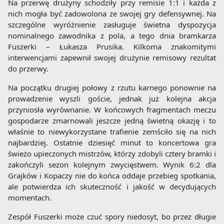
Na przerwę drużyny schodziły przy remisie 1:1 i każda z
nich mogła być zadowolona ze swojej gry defensywnej. Na
szczególne wyróżnienie zasługuje świetna dyspozycja
nominalnego zawodnika z pola, a tego dnia bramkarza
Fuszerki – Łukasza Prusika. Kilkoma znakomitymi
interwencjami zapewnił swojej drużynie remisowy rezultat
do przerwy.
Na początku drugiej połowy z rzutu karnego ponownie na
prowadzenie wyszli goście, jednak już kolejna akcja
przyniosła wyrównanie. W końcowych fragmentach meczu
gospodarze zmarnowali jeszcze jedną świetną okazję i to
właśnie to niewykorzystane trafienie zemściło się na nich
najbardziej. Ostatnie dziesięć minut to koncertowa gra
świeżo upieczonych mistrzów, którzy zdobyli cztery bramki i
zakończyli sezon kolejnym zwycięstwem. Wynik 6:2 dla
Grajków i Kopaczy nie do końca oddaje przebieg spotkania,
ale potwierdza ich skuteczność i jakość w decydujących
momentach.
Zespół Fuszerki może czuć spory niedosyt, bo przez długie