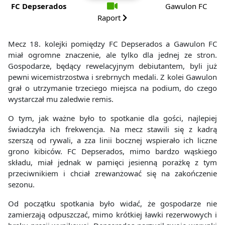
FC Depserados
Gawulon FC
Raport
Mecz 18. kolejki pomiędzy FC Depserados a Gawulon FC
miał ogromne znaczenie, ale tylko dla jednej ze stron.
Gospodarze, będący rewelacyjnym debiutantem, byli już
pewni wicemistrzostwa i srebrnych medali. Z kolei Gawulon
grał o utrzymanie trzeciego miejsca na podium, do czego
wystarczał mu zaledwie remis.
O tym, jak ważne było to spotkanie dla gości, najlepiej
świadczyła ich frekwencja. Na mecz stawili się z kadrą
szerszą od rywali, a zza linii bocznej wspierało ich liczne
grono kibiców. FC Depserados, mimo bardzo wąskiego
składu, miał jednak w pamięci jesienną porażkę z tym
przeciwnikiem i chciał zrewanżować się na zakończenie
sezonu.
Od początku spotkania było widać, że gospodarze nie
zamierzają odpuszczać, mimo krótkiej ławki rezerwowych i