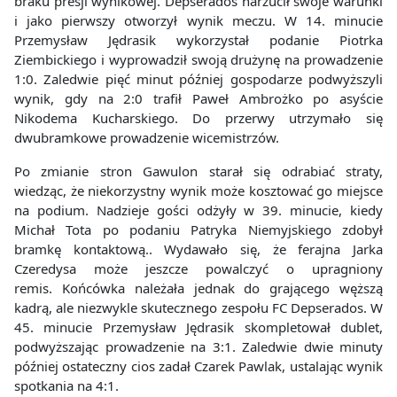
braku presji wynikowej. Depserados narzucił swoje warunki
i jako pierwszy otworzył wynik meczu. W 14. minucie
Przemysław Jędrasik wykorzystał podanie Piotrka
Ziembickiego i wyprowadził swoją drużynę na prowadzenie
1:0. Zaledwie pięć minut później gospodarze podwyższyli
wynik, gdy na 2:0 trafił Paweł Ambrożko po asyście
Nikodema Kucharskiego. Do przerwy utrzymało się
dwubramkowe prowadzenie wicemistrzów.
Po zmianie stron Gawulon starał się odrabiać straty,
wiedząc, że niekorzystny wynik może kosztować go miejsce
na podium. Nadzieje gości odżyły w 39. minucie, kiedy
Michał Tota po podaniu Patryka Niemyjskiego zdobył
bramkę kontaktową.. Wydawało się, że ferajna Jarka
Czeredysa może jeszcze powalczyć o upragniony
remis. Końcówka należała jednak do grającego węższą
kadrą, ale niezwykle skutecznego zespołu FC Depserados. W
45. minucie Przemysław Jędrasik skompletował dublet,
podwyższając prowadzenie na 3:1. Zaledwie dwie minuty
później ostateczny cios zadał Czarek Pawlak, ustalając wynik
spotkania na 4:1.