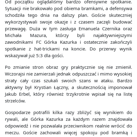
Od początku oglądaliśmy bardzo ofensywne spotkanie.
Sytuacji nie brakowało pod obiema bramkami, a defensywa
schodziła tego dnia na dalszy plan. Goście skuteczniej
wykorzystywali swoje okazje i z czasem zaczęli budować
przewagę. Duża w tym zasługa Emanuela Czernika oraz
Michała Mazura, którzy byli najaktywniejszymi
zawodnikami FC Górka Kazurka i ostatecznie zakończyli
spotkanie z hat-trickami na koncie. Do przerwy wynik
wskazywał już 5:3 dla gości.
Po zmianie stron obraz gry praktycznie się nie zmienił.
Wczorajsi nie zamierzali jednak odpuszczać i mimo wysokiej
straty cały czas szukali swoich szans w ataku. Bardzo
aktywny był Krystian Łączny, a skutecznością imponował
Jakub Erbel, który również trzykrotnie wpisał się na listę
strzelców.
Gospodarze potrafili kilka razy zbliżyć się wynikiem do
rywali, ale Górka Kazurka za każdym razem znajdowała
odpowiedź i nie pozwalała przeciwnikom realnie wrócić do
meczu. Goście zachowali więcej spokoju pod bramką i