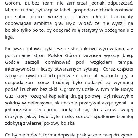
Górom. Bulbez Team nie zamierzał jednak odpuszczać.
Mimo trudnej sytuacji w tabeli gospodarze chcieli zostawić
po sobie dobre wrażenie i przez długie fragmenty
odpowiadali ambitną grą. Było widać, że nie wyszli na
boisko tylko po to, by odegrać rolę statysty w pożegnaniu z
ligą.
Pierwsza połowa była jeszcze stosunkowo wyrównana, ale
po zmianie stron Polska Górom wrzuciła wyższy bieg.
Goście zaczęli dominować pod względem tempa,
intensywności i liczby stwarzanych sytuacji. Coraz częściej
zamykali rywali na ich połowie i narzucali warunki gry, a
gospodarzom coraz trudniej było nadążyć za wymianą
podań i ruchem bez piłki. Ogromny udział w tym miał Borys
Guz, który rozegrał kapitalną drugą połowę. Był niezwykle
solidny w defensywie, skutecznie przerywał akcje rywali, a
jednocześnie regularnie podłączał się do ataków swojej
drużyny. Jakby tego było mało, ozdobił spotkanie bramką
zdobytą z własnej połowy boiska.
Co by nie mówić, forma dopisała praktycznie całej drużynie.