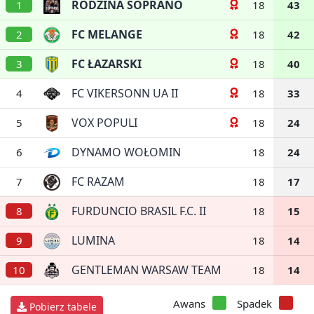
RODZINA SOPRANO
1
18
43
FC MELANGE
2
18
42
FC ŁAZARSKI
3
18
40
FC VIKERSONN UA II
4
18
33
VOX POPULI
5
18
24
DYNAMO WOŁOMIN
6
18
24
FC RAZAM
7
18
17
FURDUNCIO BRASIL F.C. II
8
18
15
LUMINA
9
18
14
GENTLEMAN WARSAW TEAM
10
18
14
Awans
Spadek
Pobierz tabele