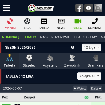
WYNIKI
LIGA
TABELA
NEWS
VIDEO
KONTAKT
NOMINACJE
LIMITY
NASZE ROZGRYWKI
DLACZEGO MY
NA
SEZON 2025/2026
12 Liga
Tabela
Strzelec
Asystent
Zawodnik
Bramkarz
TABELA : 12 LIGA
Kolejka 18
2026-06-07
Wstecz
Dalej
Poz
Zespół
Pkt.