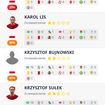
0
0
0
6
0
0
0
20%
0
KAROL LIS
Doświadczenie:
6
0
1
1
1
0
0
0
0
0
0
0
0
0
36%
0
KRZYSZTOF BUJNOWSKI
Doświadczenie:
10
4
3
7
0
0
0
0
0
1
0
0
0
0
49%
1
KRZYSZTOF SUŁEK
Doświadczenie:
16
0
3
3
0
0
0