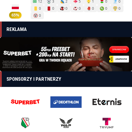
12
3
2
5
1
0
0
0
0
0
0
0
0
0
65%
0
REKLAMA
SPONSORZY I PARTNERZY