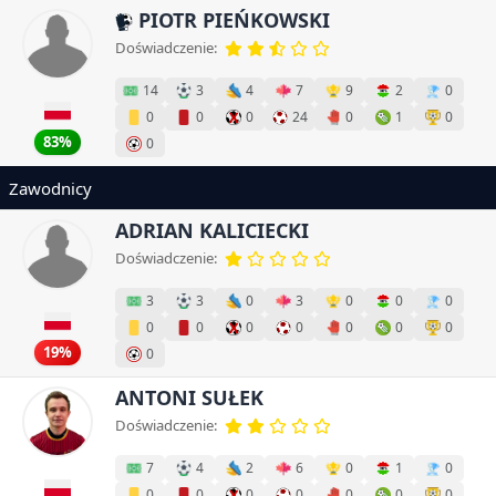
PIOTR PIEŃKOWSKI
Doświadczenie:
14
3
4
7
9
2
0
0
0
0
24
0
1
0
83%
0
Zawodnicy
ADRIAN KALICIECKI
Doświadczenie:
3
3
0
3
0
0
0
0
0
0
0
0
0
0
19%
0
ANTONI SUŁEK
Doświadczenie:
7
4
2
6
0
1
0
0
0
0
0
0
0
0