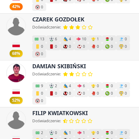
42%
0
CZAREK GOZDOŁEK
Doświadczenie:
13
6
4
10
1
0
0
0
0
0
0
0
0
0
68%
0
DAMIAN SKIBIŃSKI
Doświadczenie:
9
2
4
6
0
0
0
0
0
0
0
0
0
0
52%
0
FILIP KWIATKOWSKI
Doświadczenie:
2
0
1
1
0
0
0