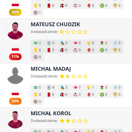
0
0
0
0
0
0
0
56%
1
MATEUSZ CHUDZIK
Doświadczenie:
2
0
0
0
0
0
0
0
0
0
0
0
0
0
11%
0
MICHAŁ MADAJ
Doświadczenie:
5
4
3
7
1
0
0
0
0
0
0
0
0
0
34%
0
MICHAŁ KOROL
Doświadczenie:
8
3
2
5
0
1
0