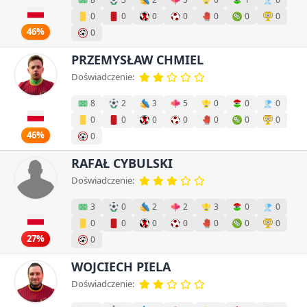
0
0
0
0
0
0
0
46%
0
PRZEMYSŁAW CHMIEL
Doświadczenie:
8
2
3
5
0
0
0
0
0
0
0
0
0
0
46%
0
RAFAŁ CYBULSKI
Doświadczenie:
3
0
2
2
3
0
0
0
0
0
0
0
0
0
27%
0
WOJCIECH PIELA
Doświadczenie: