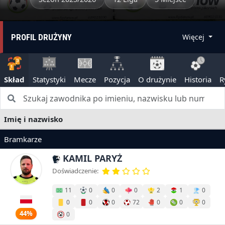
PROFIL DRUŻYNY
Więcej
Skład
Statystyki
Mecze
Pozycja
O drużynie
Historia
R
Imię i nazwisko
Bramkarze
KAMIL PARYŻ
Doświadczenie:
11
0
0
0
2
1
0
0
0
0
72
0
0
0
44%
0