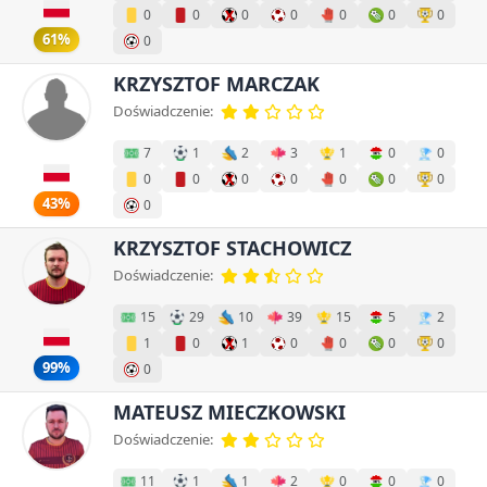
0
0
0
0
0
0
0
61%
0
KRZYSZTOF MARCZAK
Doświadczenie:
7
1
2
3
1
0
0
0
0
0
0
0
0
0
43%
0
KRZYSZTOF STACHOWICZ
Doświadczenie:
15
29
10
39
15
5
2
1
0
1
0
0
0
0
99%
0
MATEUSZ MIECZKOWSKI
Doświadczenie:
11
1
1
2
0
0
0