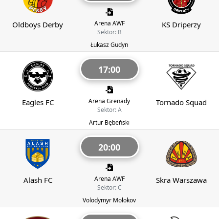
Arena AWF
Oldboys Derby
KS Driperzy
Sektor: B
Łukasz Gudyn
17:00
Arena Grenady
Eagles FC
Tornado Squad
Sektor: A
Artur Bębeński
20:00
Arena AWF
Alash FC
Skra Warszawa
Sektor: C
Volodymyr Molokov