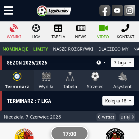
WYNIKI
LIGA
TABELA
NEWS
VIDEO
KONTAKT
NOMINACJE
LIMITY
NASZE ROZGRYWKI
DLACZEGO MY
NA
SEZON 2025/2026
7 Liga
Terminarz
Wyniki
Tabela
Strzelec
Asystent
TERMINARZ : 7 LIGA
Kolejka 18
Niedziela, 7 Czerwiec 2026
Wstecz
Dalej
17:00