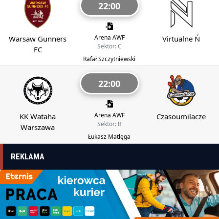
22:00
Arena AWF
Warsaw Gunners
Virtualne Ń
Sektor: C
FC
Rafał Szczytniewski
22:00
Arena AWF
KK Wataha
Czasoumilacze
Sektor: B
Warszawa
Łukasz Matlęga
REKLAMA