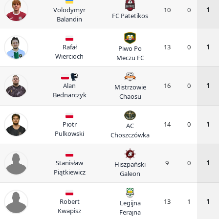
Volodymyr
10
0
1
FC Patetikos
Balandin
Rafał
13
0
1
Piwo Po
Wiercioch
Meczu FC
Alan
16
0
1
Mistrzowie
Bednarczyk
Chaosu
Piotr
14
0
1
AC
Pulkowski
Choszczówka
Stanisław
9
0
1
Hiszpański
Piątkiewicz
Galeon
Robert
13
1
1
Legijna
Kwapisz
Ferajna