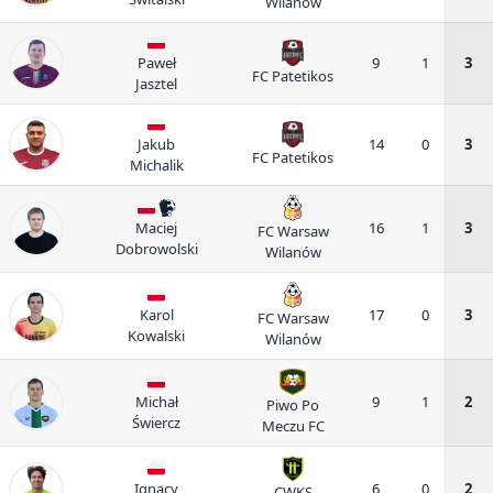
Wilanów
Paweł
9
1
3
FC Patetikos
Jasztel
Jakub
14
0
3
FC Patetikos
Michalik
Maciej
16
1
3
FC Warsaw
Dobrowolski
Wilanów
Karol
17
0
3
FC Warsaw
Kowalski
Wilanów
Michał
9
1
2
Piwo Po
Świercz
Meczu FC
Ignacy
6
0
2
CWKS