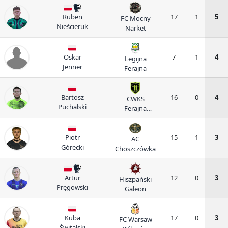
Ruben
17
1
5
FC Mocny
Nieścieruk
Narket
Oskar
7
1
4
Legijna
Jenner
Ferajna
Bartosz
16
0
4
CWKS
Puchalski
Ferajna
Warszawa
Piotr
15
1
3
AC
Górecki
Choszczówka
Artur
12
0
3
Hiszpański
Pręgowski
Galeon
Kuba
17
0
3
FC Warsaw
Świtalski