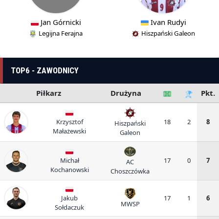
Jan Górnicki
Ivan Rudyi
Legijna Ferajna
Hiszpański Galeon
TOP6 - ZAWODNICY
Piłkarz
Drużyna
Pkt.
Krzysztof
18
2
8
Hiszpański
Małażewski
Galeon
Michał
17
0
7
AC
Kochanowski
Choszczówka
Jakub
17
1
6
MWSP
Sołdaczuk