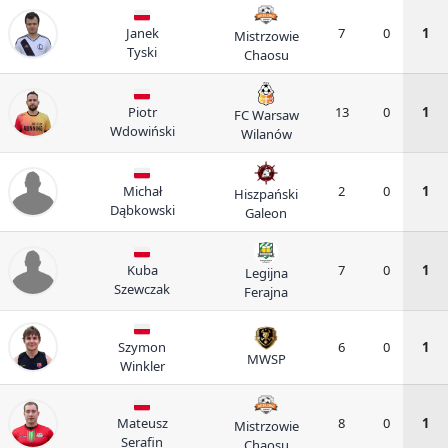
Janek
7
0
1
Mistrzowie
Tyski
Chaosu
Piotr
13
0
1
FC Warsaw
Wdowiński
Wilanów
Michał
2
0
1
Hiszpański
Dąbkowski
Galeon
Kuba
7
0
1
Legijna
Szewczak
Ferajna
Szymon
6
0
1
MWSP
Winkler
Mateusz
8
0
1
Mistrzowie
Serafin
Chaosu