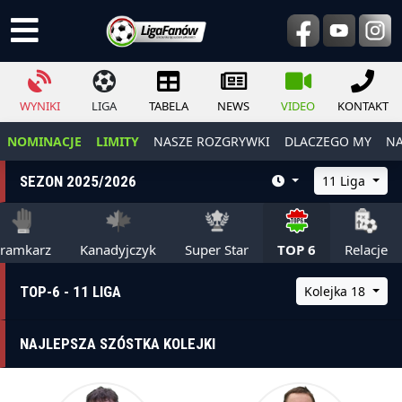
WYNIKI
LIGA
TABELA
NEWS
VIDEO
KONTAKT
NOMINACJE
LIMITY
NASZE ROZGRYWKI
DLACZEGO MY
NA
SEZON 2025/2026
11 Liga
ramkarz
Kanadyjczyk
Super Star
TOP 6
Relacje
TOP-6 - 11 LIGA
Kolejka 18
NAJLEPSZA SZÓSTKA KOLEJKI