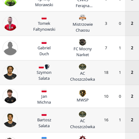
Morawski
Ferajna
Warszawa
Tomek
3
0
2
Mistrzowie
Faltynowski
Chaosu
Gabriel
7
1
2
FC Mocny
Duch
Narket
Szymon
18
1
2
AC
Salata
Choszczówka
Jan
10
0
2
MWSP
Michna
Bartosz
16
1
2
AC
Salata
Choszczówka