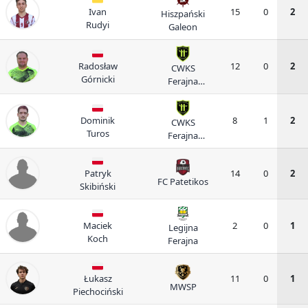
Ivan
15
0
2
Hiszpański
Rudyi
Galeon
Radosław
12
0
2
CWKS
Górnicki
Ferajna
Warszawa
Dominik
8
1
2
CWKS
Turos
Ferajna
Warszawa
Patryk
14
0
2
FC Patetikos
Skibiński
Maciek
2
0
1
Legijna
Koch
Ferajna
Łukasz
11
0
1
MWSP
Piechociński