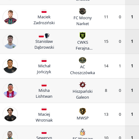
Maciek
11
0
1
FC Mocny
Zadroziński
Narket
Stanisław
15
0
1
CWKS
Dąbrowski
Ferajna
Warszawa
Michał
14
1
1
AC
Jończyk
Choszczówka
Misha
8
0
1
Hiszpański
Lishtwan
Galeon
Maciej
13
0
1
MWSP
Wrotniak
Seweryn
10
0
1
FC Warsaw