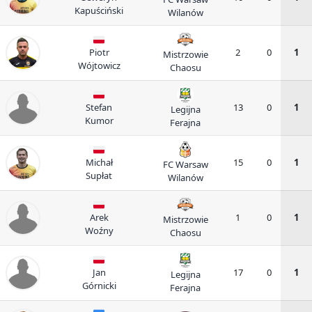
Kapuściński
Wilanów
Piotr
2
0
1
Mistrzowie
Wójtowicz
Chaosu
Stefan
13
0
1
Legijna
Kumor
Ferajna
Michał
15
0
1
FC Warsaw
Supłat
Wilanów
Arek
1
0
1
Mistrzowie
Woźny
Chaosu
Jan
17
0
1
Legijna
Górnicki
Ferajna