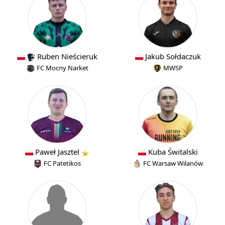
Ruben Nieścieruk
Jakub Sołdaczuk
FC Mocny Narket
MWSP
Paweł Jasztel
Kuba Świtalski
FC Patetikos
FC Warsaw Wilanów