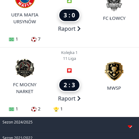
3 : 0
UEFA MAFIA
FC ŁOWCY
URSYNÓW
Raport
1
7
Kolejka 1
11 Liga
2 : 3
FC MOCNY
MWSP
NARKET
Raport
1
2
1
Sezon 2024/2025
Sezon 2021/2022