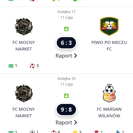
Kolejka 17
11 Liga
6 : 3
FC MOCNY
PIWO PO MECZU
NARKET
FC
Raport
1
3
Kolejka 16
11 Liga
9 : 8
FC MOCNY
FC WARSAW
NARKET
WILANÓW
Raport
1
1
8
3
1
1