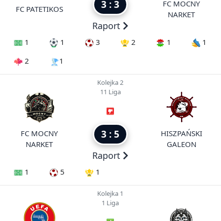
3 : 3
FC MOCNY
FC PATETIKOS
NARKET
Raport
1
1
3
2
1
1
2
1
Kolejka 2
11 Liga
3 : 5
FC MOCNY
HISZPAŃSKI
NARKET
GALEON
Raport
1
5
1
Kolejka 1
1 Liga