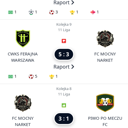
Raport
1
1
3
1
1
Kolejka 9
11 Liga
5 : 3
CWKS FERAJNA
FC MOCNY
WARSZAWA
NARKET
Raport
1
5
1
Kolejka 8
11 Liga
3 : 1
FC MOCNY
PIWO PO MECZU
NARKET
FC