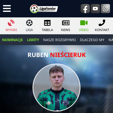
WYNIKI
LIGA
TABELA
NEWS
VIDEO
KONTAKT
NOMINACJE
LIMITY
NASZE ROZGRYWKI
DLACZEGO MY
NA
RUBEN
NIEŚCIERUK