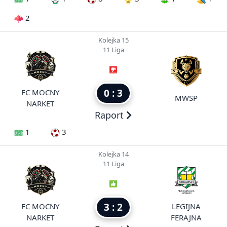
2
Kolejka 15
11 Liga
0 : 3
FC MOCNY
MWSP
NARKET
Raport
1
3
Kolejka 14
11 Liga
3 : 2
FC MOCNY
LEGIJNA
NARKET
FERAJNA