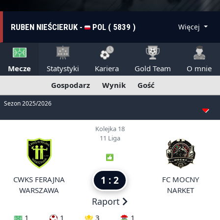
RUBEN NIEŚCIERUK -
POL ( 5839 )
Więcej
Mecze
Statystyki
Kariera
Gold Team
O mnie
Gospodarz
Wynik
Gość
Sezon 2025/2026
Kolejka 18
11 Liga
1 : 2
CWKS FERAJNA
FC MOCNY
WARSZAWA
NARKET
Raport
1
1
3
1