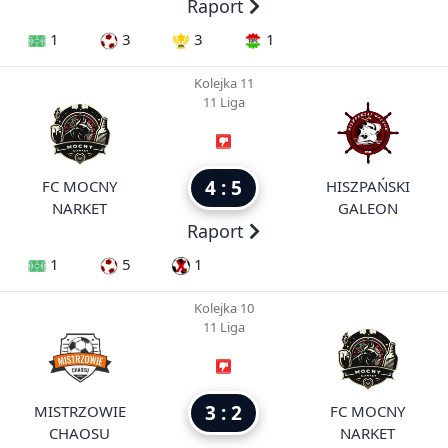
Raport
1
3
3
1
Kolejka 11
11 Liga
4 : 5
FC MOCNY
HISZPAŃSKI
NARKET
GALEON
Raport
1
5
1
Kolejka 10
11 Liga
3 : 2
MISTRZOWIE
FC MOCNY
CHAOSU
NARKET