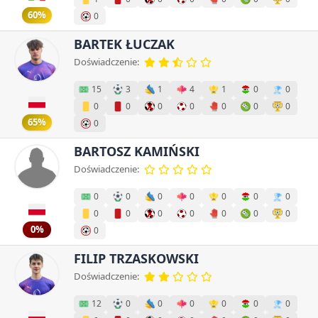
60%
0
BARTEK ŁUCZAK
Doświadczenie:
15
3
1
4
1
0
0
0
0
0
0
0
0
0
65%
0
BARTOSZ KAMIŃSKI
Doświadczenie:
0
0
0
0
0
0
0
0
0
0
0
0
0
0
0%
0
FILIP TRZASKOWSKI
Doświadczenie:
12
0
0
0
0
0
0