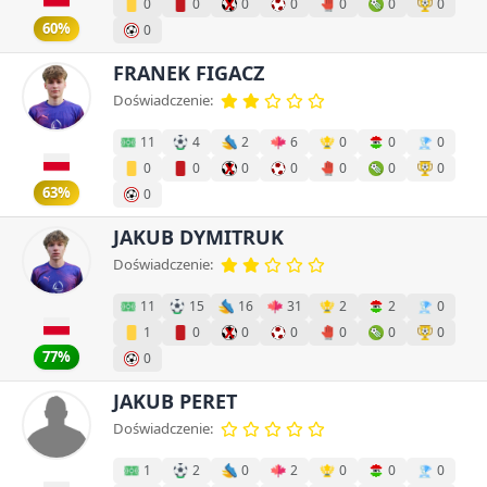
0
0
0
0
0
0
0
60%
0
FRANEK FIGACZ
Doświadczenie:
11
4
2
6
0
0
0
0
0
0
0
0
0
0
63%
0
JAKUB DYMITRUK
Doświadczenie:
11
15
16
31
2
2
0
1
0
0
0
0
0
0
77%
0
JAKUB PERET
Doświadczenie:
1
2
0
2
0
0
0