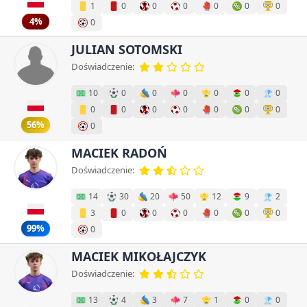
1
0
0
0
0
0
0
4%
0
JULIAN SOTOMSKI
Doświadczenie:
10
0
0
0
0
0
0
0
0
0
0
0
0
0
56%
0
MACIEK RADOŃ
Doświadczenie:
14
30
20
50
12
9
2
3
0
0
0
0
0
0
99%
0
MACIEK MIKOŁAJCZYK
Doświadczenie:
13
4
3
7
1
0
0