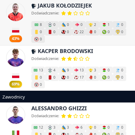
JAKUB KOŁODZIEJEK
Doświadczenie:
8
0
0
0
2
1
0
0
0
0
22
0
0
0
43%
0
KACPER BRODOWSKI
Doświadczenie:
13
4
9
13
3
0
0
0
0
0
17
0
0
0
69%
0
Zawodnicy
ALESSANDRO GHIZZI
Doświadczenie:
12
3
3
6
0
0
0
1
0
0
0
0
0
0