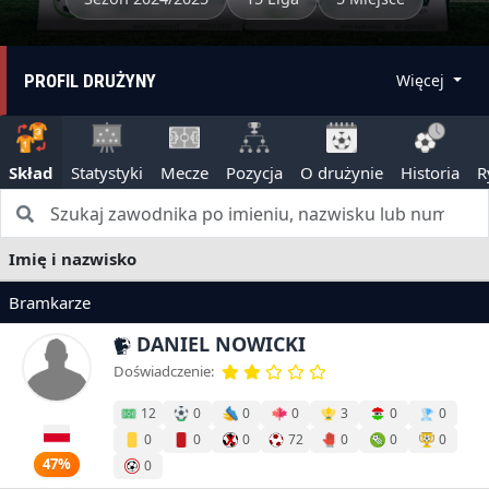
PROFIL DRUŻYNY
Więcej
Skład
Statystyki
Mecze
Pozycja
O drużynie
Historia
R
Imię i nazwisko
Bramkarze
DANIEL NOWICKI
Doświadczenie:
12
0
0
0
3
0
0
0
0
0
72
0
0
0
47%
0