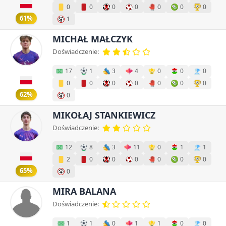
0
0
0
0
0
0
0
61%
1
MICHAŁ MAŁCZYK
Doświadczenie:
17
1
3
4
0
0
0
0
0
0
0
0
0
0
62%
0
MIKOŁAJ STANKIEWICZ
Doświadczenie:
12
8
3
11
0
1
1
2
0
0
0
0
0
0
65%
0
MIRA BALANA
Doświadczenie:
1
1
0
1
1
0
0