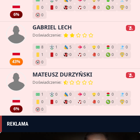
0
0
0
0
0
0
0
6%
0
GABRIEL LECH
Doświadczenie:
8
1
5
6
0
0
0
1
0
0
0
0
0
0
43%
0
MATEUSZ DURZYŃSKI
Doświadczenie:
1
0
0
0
0
0
0
0
0
0
0
0
0
0
6%
0
REKLAMA