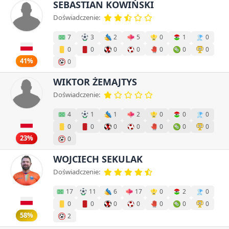
SEBASTIAN KOWIŃSKI
Doświadczenie:
7
3
2
5
0
1
0
0
0
0
0
0
0
0
41%
0
WIKTOR ŻEMAJTYS
Doświadczenie:
4
1
1
2
0
0
0
0
0
0
0
0
0
0
23%
0
WOJCIECH SEKULAK
Doświadczenie:
17
11
6
17
0
2
0
0
0
0
0
0
0
0
58%
2