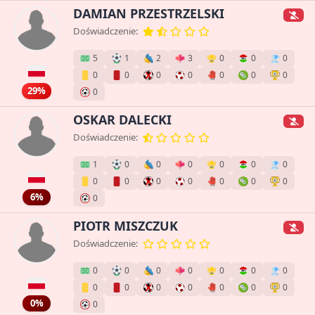
DAMIAN PRZESTRZELSKI
Doświadczenie:
5
1
2
3
0
0
0
0
0
0
0
0
0
0
29%
0
OSKAR DALECKI
Doświadczenie:
1
0
0
0
0
0
0
0
0
0
0
0
0
0
6%
0
PIOTR MISZCZUK
Doświadczenie:
0
0
0
0
0
0
0
0
0
0
0
0
0
0
0%
0