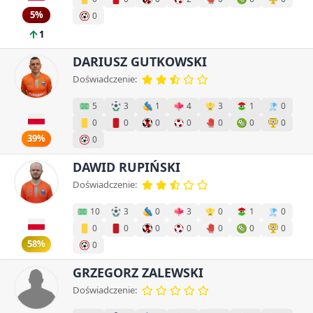
5%
0
1
DARIUSZ GUTKOWSKI
Doświadczenie:
5
3
1
4
3
1
0
0
0
0
0
0
0
0
39%
0
DAWID RUPIŃSKI
Doświadczenie:
10
3
0
3
0
1
0
0
0
0
0
0
0
0
58%
0
GRZEGORZ ZALEWSKI
Doświadczenie: