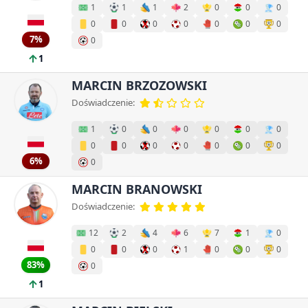
1
1
1
2
0
0
0
0
0
0
0
0
0
0
7%
0
1
MARCIN BRZOZOWSKI
Doświadczenie:
1
0
0
0
0
0
0
0
0
0
0
0
0
0
6%
0
MARCIN BRANOWSKI
Doświadczenie:
12
2
4
6
7
1
0
0
0
0
1
0
0
0
83%
0
1