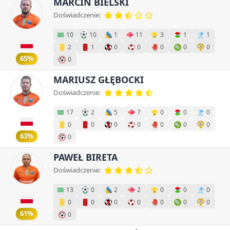
MARCIN BIELSKI
Doświadczenie:
10
10
1
11
3
1
1
2
1
0
0
0
0
0
65%
0
MARIUSZ GŁĘBOCKI
Doświadczenie:
17
2
5
7
0
0
0
0
0
0
0
0
0
0
63%
0
PAWEŁ BIRETA
Doświadczenie:
13
0
2
2
0
0
0
0
0
0
0
0
0
0
61%
0