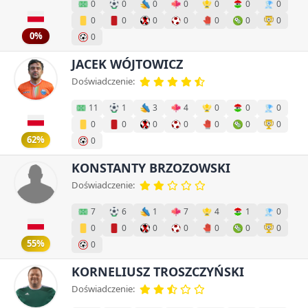
0
0
0
0
0
0
0
0
0
0
0
0
0
0
0%
0
JACEK WÓJTOWICZ
Doświadczenie:
11
1
3
4
0
0
0
0
0
0
0
0
0
0
62%
0
KONSTANTY BRZOZOWSKI
Doświadczenie:
7
6
1
7
4
1
0
0
0
0
0
0
0
0
55%
0
KORNELIUSZ TROSZCZYŃSKI
Doświadczenie: