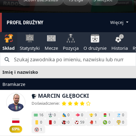
PROFIL DRUŻYNY
Więcej
Skład
Statystyki
Mecze
Pozycja
O drużynie
Historia
R
Imię i nazwisko
Bramkarze
MARCIN GŁĘBOCKI
Doświadczenie:
16
0
0
0
9
1
0
0
0
0
59
1
0
0
69%
1