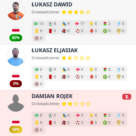
ŁUKASZ DAWID
Doświadczenie:
13
8
9
17
4
2
0
0
0
0
0
0
0
0
80%
0
ŁUKASZ ELJASIAK
Doświadczenie:
0
0
0
0
0
0
0
0
0
0
0
0
0
0
0%
0
DAMIAN ROJEK
Doświadczenie:
8
5
0
5
4
0
0
0
0
0
3
0
0
0
58%
0