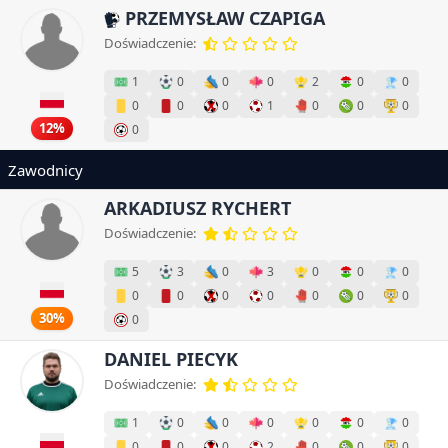
PRZEMYSŁAW CZAPIGA
Doświadczenie:
1
0
0
0
2
0
0
0
0
0
1
0
0
0
12%
0
Zawodnicy
ARKADIUSZ RYCHERT
Doświadczenie:
5
3
0
3
0
0
0
0
0
0
0
0
0
0
30%
0
DANIEL PIECYK
Doświadczenie:
1
0
0
0
0
0
0
0
0
0
2
0
0
0